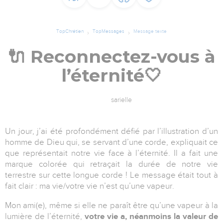
TopChrétien
TopMessages
Message texte
🔌 Re­con­nec­tez-vous à
l’éter­ni­té🤍
sarielle
Un jour, j’ai été pro­fon­dé­ment dé­fié par l’illus­tra­tion d’un
homme de Dieu qui, se ser­vant d’une corde, ex­pli­quait ce
que re­pré­sen­tait notre vie face à l’éter­ni­té. Il a fait une
marque colorée qui retraçait la durée de notre vie
terrestre sur cette longue corde ! Le mes­sage était tout à
fait clair : ma vie/votre vie n’est qu’une va­peur.
Mon ami(e), même si elle ne paraît être qu’une va­peur à la
lu­mière de l’éternité,
votre vie a, néanmoins la va­leur de