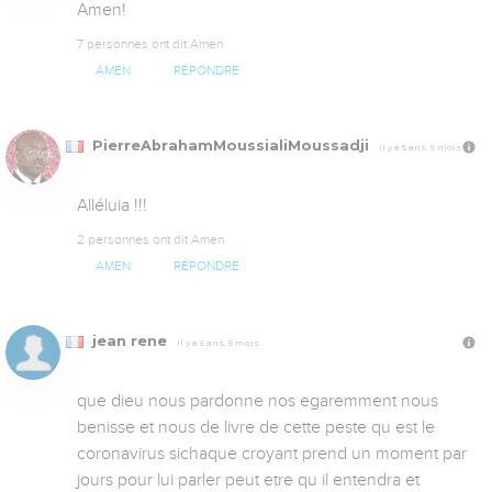
Amen!
7 personnes ont dit Amen
AMEN
RÉPONDRE
PierreAbrahamMoussialiMoussadji
Il y a 5 ans, 5 mois
Alléluia !!!
2 personnes ont dit Amen
AMEN
RÉPONDRE
jean rene
Il y a 5 ans, 5 mois
que dieu nous pardonne nos egaremment nous 
benisse et nous de livre de cette peste qu est le 
coronavirus sichaque croyant prend un moment par 
jours pour lui parler peut etre qu il entendra et 