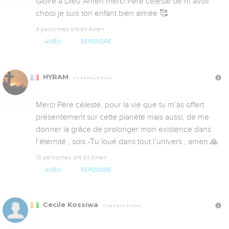
Gloire à Dieu Amen merci Père céleste de m’avoir 
choisi je suis ton enfant bien aimée 🥰
4 personnes ont dit Amen
AMEN
RÉPONDRE
HYRAM
Il y a 5 ans, 5 mois
Merci Père céleste, pour la vie que tu m’as offert 
présentement sur cette planète mais aussi, de me 
donner la grâce de prolonger mon existence dans 
l’éternité ; sois -Tu loué dans tout l’univers ; amen 🙏
10 personnes ont dit Amen
AMEN
RÉPONDRE
Cecile Kossiwa
Il y a 5 ans, 5 mois