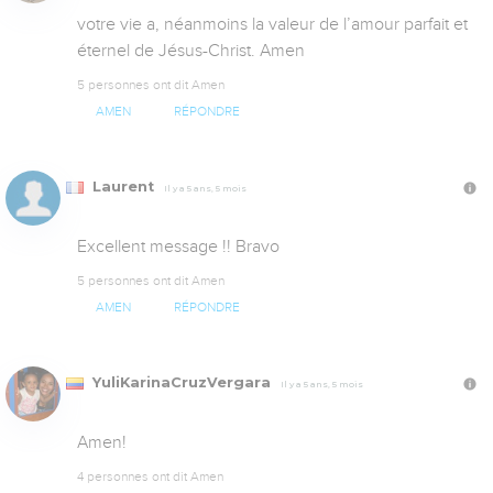
votre vie a, néanmoins la va­leur de l’amour par­fait et 
éter­nel de Jé­sus-Christ. Amen
5 personnes ont dit Amen
AMEN
RÉPONDRE
Laurent
Il y a 5 ans, 5 mois
Excellent message !! Bravo
5 personnes ont dit Amen
AMEN
RÉPONDRE
YuliKarinaCruzVergara
Il y a 5 ans, 5 mois
Amen!
4 personnes ont dit Amen