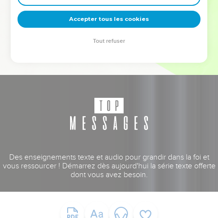
deviennent vos tremplins. Que vous guidiez un ministère, une
équipe, un groupe ou une famille, leur expérience est faite
Accepter tous les cookies
pour vous.
Tout refuser
Je découvre l’événement
Des enseignements texte et audio pour grandir dans la foi et
vous ressourcer ! Démarrez dès aujourd'hui la série texte offerte
dont vous avez besoin.