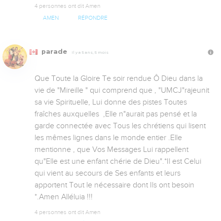
4 personnes ont dit Amen
AMEN
RÉPONDRE
parade
Il y a 5 ans, 5 mois
Que Toute la Gloire Te soir rendue Ô Dieu dans la 
vie de "Mireille " qui comprend que , "UMCJ"rajeunit 
sa vie Spirituelle, Lui donne des pistes Toutes 
fraîches auxquelles  ,Elle n"aurait pas pensé et la 
garde connectée avec Tous les chrétiens qui lisent 
les mêmes lignes dans le monde entier .Elle 
mentionne , que Vos Messages Lui rappellent 
qu"Elle est une enfant chérie de Dieu".*Il est Celui 
qui vient au secours de Ses enfants et leurs 
apportent Tout le nécessaire dont Ils ont besoin 
*.Amen Alléluia !!!
4 personnes ont dit Amen