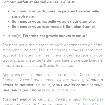
l’amour par­fait et éter­nel de Jé­sus-Christ.
Son amour vous donne une pers­pec­tive éternelle
sur votre vie.
Son amour vous rappelle votre va­leur éternelle.
Son amour vous reconnecte à Son plan éternel.
Mon ami(e),
l’éter­ni­té est gravée sur votre cœur !
Pourtant, nous choisissons de vivre dé­con­nec­tés de cette
at­mo­sphère cé­leste. Nous na­vi­guons à tra­vers la vie, trop
souvent bal­lo­tés par les men­songes auxquels nous
croyons. L’un d’eux tente de nous faire croire que Dieu ne
nous aime pas, alors qu’Il aime les autres.
Appuyons-nous fermement sur ce que dit Dieu dans Sa
Parole :
"Quant à nous, nous L'ai­mons parce qu'
Il nous a
ai­més le pre­mier.
Or nous,
nous avons connu l'amour
que Dieu a pour nous
et nous y avons cru.
Dieu est amour
et ce­lui qui de­meure dans l'amour de­
meure en Dieu, et Dieu de­meure en lui"
(
1 Jean 4.19
,
1