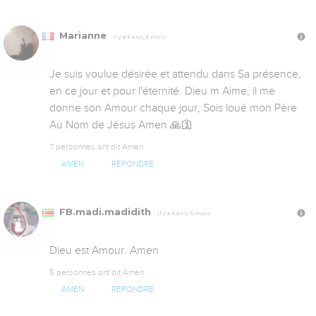
Marianne
Il y a 5 ans, 5 mois
Je suis vou­lue dé­si­rée et at­ten­du dans Sa pré­sence, 
en ce jour et pour l'éternité. Dieu m Aime, il me 
donne son Amour chaque jour, Sois loué mon Père 
Au Nom de Jésus Amen 🙏🛐
7 personnes ont dit Amen
AMEN
RÉPONDRE
FB.madi.madidith
Il y a 5 ans, 5 mois
Dieu est Amour. Amen
5 personnes ont dit Amen
AMEN
RÉPONDRE