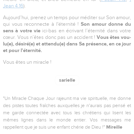
Jean 4.16
).
Au­jourd’­hui, prenez un temps pour mé­di­ter sur Son amour,
qui vous re­con­necte à l'éternité !
Son amour donne du
sens à votre vie
ici-bas en écri­vant l’éter­ni­té dans votre
cœur. Vous n’êtes donc pas un ac­ci­dent !
Vous êtes vou­
lu(e), dé­si­ré(e) et at­ten­du(e) dans Sa pré­sence, en ce jour
et pour l'éternité.
Vous êtes un miracle !
sarielle
"Un Miracle Chaque Jour rajeunit ma vie spirituelle, me donne
des pistes toutes fraîches auxquelles je n'aurais pas pensé et
me garde connectée avec tous les chrétiens qui lisent les
mêmes lignes dans le monde entier. Vos messages me
rappellent que je suis une enfant chérie de Dieu !"
Mireille