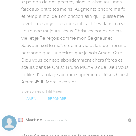
le pardon de nos péchés, alors je laisse tout mes 
fardeaux entre tes mains. Augmente encore ma foi, 
et remplis-moi de Ton onction afin qu'il puisse me 
révéler des mystères qui sont cachées dans ma vie. 
Je t'ouvre toujours Jésus Christ les portes de ma 
vie, et je Te reçois comme mon Seigneur et 
Sauveur, soit le maître de ma vie et fais de moi une 
personne que Tu désires que je sois Amen. Que 
Dieu vous bénisse abondamment chers frères et 
sœurs dans le Christ. Bruno PICARD que Dieu vous 
fortifie d'avantage au nom suprême de Jésus Christ 
Amen 🙏🙏 Merci d'exister
5 personnes ont dit Amen
AMEN
RÉPONDRE
Martine
Il y a 5 ans, 5 mois