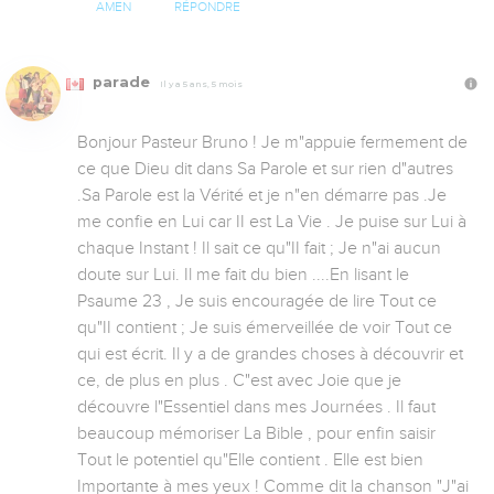
AMEN
RÉPONDRE
parade
Il y a 5 ans, 5 mois
Bonjour Pasteur Bruno ! Je m"appuie fermement de 
ce que Dieu dit dans Sa Parole et sur rien d"autres 
.Sa Parole est la Vérité et je n"en démarre pas .Je 
me confie en Lui car II est La Vie . Je puise sur Lui à 
chaque Instant ! Il sait ce qu"II fait ; Je n"ai aucun 
doute sur Lui. Il me fait du bien ....En lisant le 
Psaume 23 , Je suis encouragée de lire Tout ce 
qu"II contient ; Je suis émerveillée de voir Tout ce 
qui est écrit. Il y a de grandes choses à découvrir et 
ce, de plus en plus . C"est avec Joie que je 
découvre l"Essentiel dans mes Journées . Il faut 
beaucoup mémoriser La Bible , pour enfin saisir 
Tout le potentiel qu"Elle contient . Elle est bien 
Importante à mes yeux ! Comme dit la chanson "J"ai 