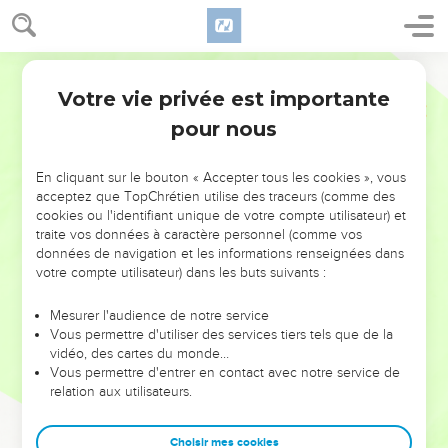
Votre vie privée est importante
pour nous
NE MANQUEZ PAS L’ÉVÉNEMENT
En cliquant sur le bouton « Accepter tous les cookies », vous
DE L’ANNÉE !
acceptez que TopChrétien utilise des traceurs (comme des
cookies ou l'identifiant unique de votre compte utilisateur) et
ET SI LEURS ERREURS POUVAIENT VOUS ÉVITER LES
traite vos données à caractère personnel (comme vos
VOTRES ?
données de navigation et les informations renseignées dans
votre compte utilisateur) dans les buts suivants :
On admire souvent les leaders pour leurs réussites, leur impact,
leur foi ou leur vision. Mais on voit moins les doutes, les erreurs
Mesurer l'audience de notre service
Vous permettre d'utiliser des services tiers tels que de la
et les saisons difficiles qu'ils ont traversés, alors même que ce
vidéo, des cartes du monde…
sont elles qui les ont façonnés.
Vous permettre d'entrer en contact avec notre service de
relation aux utilisateurs.
Dans cette conférence, leaders, entrepreneurs, et responsables
reviennent sur les erreurs marquantes de leur parcours et les
clés pour avancer avec plus de sagesse afin que leurs erreurs
Choisir mes cookies