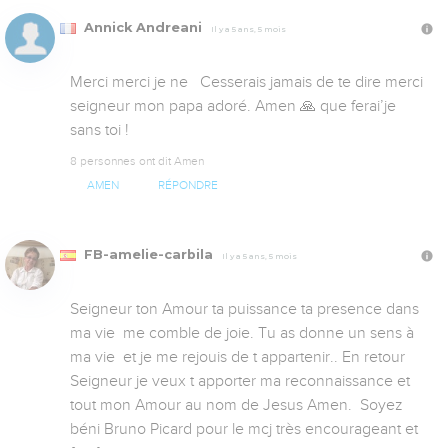
Annick Andreani
Il y a 5 ans, 5 mois
Merci merci je ne   Cesserais jamais de te dire merci 
seigneur mon papa adoré. Amen 🙏 que ferai’je 
sans toi !
8 personnes ont dit Amen
AMEN
RÉPONDRE
FB-amelie-carbila
Il y a 5 ans, 5 mois
Seigneur ton Amour ta puissance ta presence dans 
ma vie  me comble de joie. Tu as donne un sens à 
ma vie  et je me rejouis de t appartenir.. En retour  
Seigneur je veux t apporter ma reconnaissance et 
tout mon Amour au nom de Jesus Amen.  Soyez 
béni Bruno Picard pour le mcj très encourageant et 