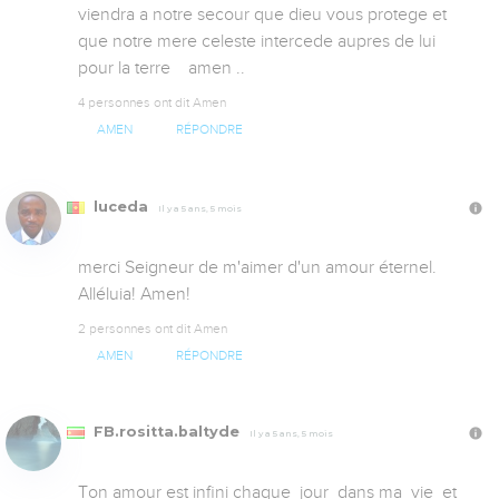
viendra a notre secour que dieu vous protege et 
que notre mere celeste intercede aupres de lui   
pour la terre    amen ..
4 personnes ont dit Amen
AMEN
RÉPONDRE
luceda
Il y a 5 ans, 5 mois
merci Seigneur de m'aimer d'un amour éternel. 
Alléluia! Amen!
2 personnes ont dit Amen
AMEN
RÉPONDRE
FB.rositta.baltyde
Il y a 5 ans, 5 mois
Ton amour est infini chaque  jour  dans ma  vie  et  