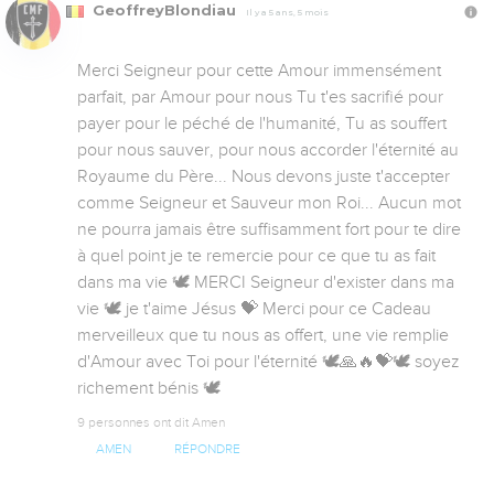
GeoffreyBlondiau
Il y a 5 ans, 5 mois
Merci Seigneur pour cette Amour immensément 
parfait, par Amour pour nous Tu t'es sacrifié pour 
payer pour le péché de l'humanité, Tu as souffert 
pour nous sauver, pour nous accorder l'éternité au 
Royaume du Père... Nous devons juste t'accepter 
comme Seigneur et Sauveur mon Roi... Aucun mot 
ne pourra jamais être suffisamment fort pour te dire 
à quel point je te remercie pour ce que tu as fait 
dans ma vie 🕊️ MERCI Seigneur d'exister dans ma 
vie 🕊️ je t'aime Jésus 💝 Merci pour ce Cadeau 
merveilleux que tu nous as offert, une vie remplie 
d'Amour avec Toi pour l'éternité 🕊️🙏🔥💝🕊️ soyez 
richement bénis 🕊️
9 personnes ont dit Amen
AMEN
RÉPONDRE