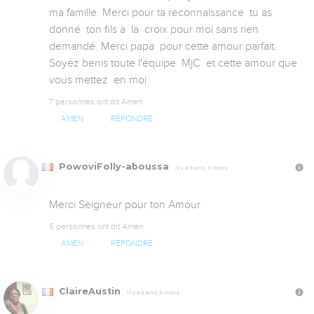
ma famille. Merci pour ta reconnaissance  tu as 
donné  ton fils à  la  croix pour moi sans rien 
demandé. Merci papa  pour cette amour parfait. 
Soyez benis toute l'équipe  MjC  et cette amour que 
vous mettez  en moi.
7 personnes ont dit Amen
AMEN
RÉPONDRE
PowoviFolly-aboussa
Il y a 5 ans, 5 mois
Merci Seigneur pour ton Amour
5 personnes ont dit Amen
AMEN
RÉPONDRE
ClaireAustin
Il y a 5 ans, 5 mois