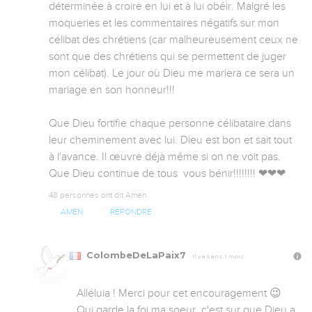
déterminée à croire en lui et à lui obéir. Malgré les 
moqueries et les commentaires négatifs sur mon 
célibat des chrétiens (car malheureusement ceux ne 
sont que des chrétiens qui se permettent de juger 
mon célibat). Le jour où Dieu me mariera ce sera un 
mariage en son honneur!!! 

Que Dieu fortifie chaque personne célibataire dans 
leur cheminement avec lui. Dieu est bon et sait tout 
à l'avance. Il œuvre déjà même si on ne voit pas. 
Que Dieu continue de tous  vous bénir!!!!!!!! ❤❤❤
48 personnes ont dit Amen
AMEN
RÉPONDRE
ColombeDeLaPaix7
Il y a 5 ans, 1 mois
Alléluia ! Merci pour cet encouragement 😉 
Oui garde la foi ma soeur, c'est sur que Dieu a 