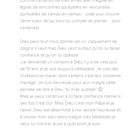
comme certaines de mes amies aller d'église en 
église de rencontres spirituelles en rencontres 
spirituelles de camps en camps... juste pour trouver 
l'âme soeur (et au bout du compte se planter... pour 
certaines). 

Dieu peut tout nous donner en un claquement de 
doigt si il veut mais Dieu veut surtout qu'on lui fasse 
confiance et qu'on lui obéisse. 

J'ai demandé un conjoint à Dieu il y a de cela plus 
de 10 ans et je suis toujours célibataire. Je vois des 
chrétiens se marier dont certains c'est leur troisième 
mariage. Je suis heureuse pour eux malgré cette 
pensée de dire à Dieu "tu m'as oubliée" 😊

Mais je veux continuer à lui faire confiance même si 
des fois c'est dur. Mais Dieu c'est mon Papa et je 
l'aime. Dieu est déterminé à me rendre heureuse et 
à vouloir mon salut alors malgré mes faiblesses je 
veux lui montrer aussi a quel point je suis 