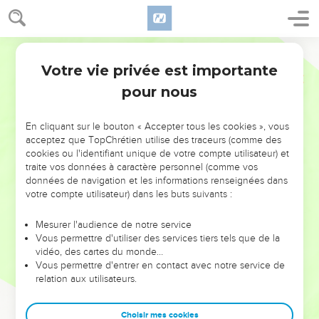
Votre vie privée est importante
pour nous
NE MANQUEZ PAS L’ÉVÉNEMENT
En cliquant sur le bouton « Accepter tous les cookies », vous
DE L’ANNÉE !
acceptez que TopChrétien utilise des traceurs (comme des
cookies ou l'identifiant unique de votre compte utilisateur) et
ET SI LEURS ERREURS POUVAIENT VOUS ÉVITER LES
traite vos données à caractère personnel (comme vos
VOTRES ?
données de navigation et les informations renseignées dans
votre compte utilisateur) dans les buts suivants :
On admire souvent les leaders pour leurs réussites, leur impact,
leur foi ou leur vision. Mais on voit moins les doutes, les erreurs
Mesurer l'audience de notre service
Vous permettre d'utiliser des services tiers tels que de la
et les saisons difficiles qu'ils ont traversés, alors même que ce
vidéo, des cartes du monde…
sont elles qui les ont façonnés.
Vous permettre d'entrer en contact avec notre service de
relation aux utilisateurs.
Dans cette conférence, leaders, entrepreneurs, et responsables
reviennent sur les erreurs marquantes de leur parcours et les
clés pour avancer avec plus de sagesse afin que leurs erreurs
Choisir mes cookies