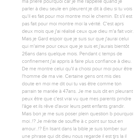
ma prière pourquoi car je me rappelle quand je 
parler à dieu seule en pleurent je dit à dieu si tu vois 
qu'il es fait pour moi montre moi le chemin. Et s'il est 
pas fait pour moi montre moi la vérité. C'est aprs 
deux mois que j'ai réalisé ceux que dieu m'a fait voir. 
Mais je Gard espoir que je suis sur que j'aurai celui 
qui m'aime pour ceux que je suis et j'aurais bientôt 
26ans dans quelque mois. Pendant c temps de 
confinement j'ai appris à faire plus confiance à dieu. 
De me montre celui qu'il a choisi pour moi pour être 
l'homme de ma vie. Certaine gens ont mis des 
doute en moi me dit oui tu vas être comme ton 
parrain te mariée à 47ans. Je me suis dit en pleurant 
peux être que c'est vrai vu que mes parents prndre 
l'âge et ils rêve d'avoir leurs petit enfants grandir. 
Mais bon je me suis poser plein question b pourquoi 
moi..!? Je mérite de souffre à c point sur tout en 
amour..!? En lisant dans la bible je suis tomber sur 
une phrase qui dit dieu nous regarde il est tjrs la il 