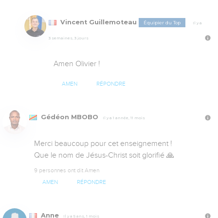
Vincent Guillemoteau
Équipier du Top
Il y a
3 semaines, 3 jours
Amen Olivier !
AMEN
RÉPONDRE
Gédéon MBOBO
Il y a 1 année, 11 mois
Merci beaucoup pour cet enseignement !

Que le nom de Jésus-Christ soit glorifié 🙏
9 personnes ont dit Amen
AMEN
RÉPONDRE
Anne
Il y a 5 ans, 1 mois