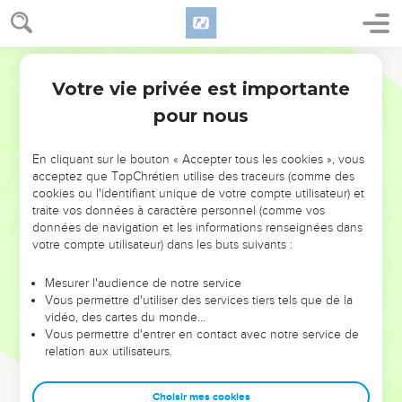
Votre vie privée est importante
pour nous
NE MANQUEZ PAS L’ÉVÉNEMENT
En cliquant sur le bouton « Accepter tous les cookies », vous
DE L’ANNÉE !
acceptez que TopChrétien utilise des traceurs (comme des
cookies ou l'identifiant unique de votre compte utilisateur) et
ET SI LEURS ERREURS POUVAIENT VOUS ÉVITER LES
traite vos données à caractère personnel (comme vos
VOTRES ?
données de navigation et les informations renseignées dans
votre compte utilisateur) dans les buts suivants :
On admire souvent les leaders pour leurs réussites, leur impact,
leur foi ou leur vision. Mais on voit moins les doutes, les erreurs
Mesurer l'audience de notre service
Vous permettre d'utiliser des services tiers tels que de la
et les saisons difficiles qu'ils ont traversés, alors même que ce
vidéo, des cartes du monde…
sont elles qui les ont façonnés.
Vous permettre d'entrer en contact avec notre service de
relation aux utilisateurs.
Dans cette conférence, leaders, entrepreneurs, et responsables
reviennent sur les erreurs marquantes de leur parcours et les
clés pour avancer avec plus de sagesse afin que leurs erreurs
Choisir mes cookies