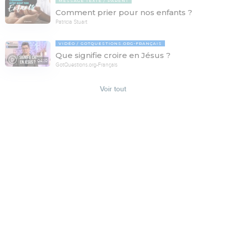
MESSAGE TEXTE
PARENT
Comment prier pour nos enfants ?
Patricia Stuart
VIDÉO
GOTQUESTIONS.ORG-FRANÇAIS
Que signifie croire en Jésus ?
04:10
GotQuestions.org-Français
Voir tout