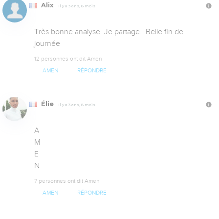
Alix
Il y a 3 ans, 8 mois
Très bonne analyse. Je partage.  Belle fin de 
journée
12 personnes ont dit Amen
AMEN
RÉPONDRE
Élie
Il y a 3 ans, 8 mois
A

M

E

N
7 personnes ont dit Amen
AMEN
RÉPONDRE