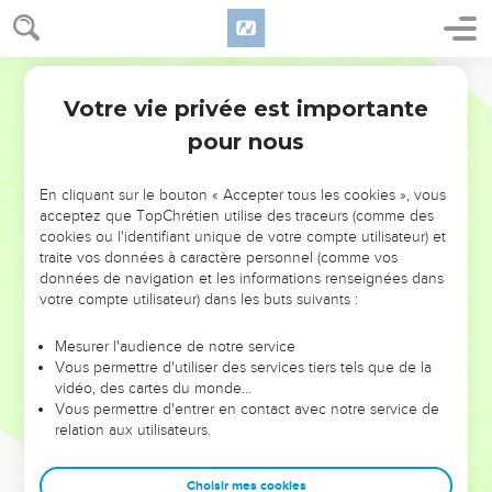
Votre vie privée est importante
pour nous
NE MANQUEZ PAS L’ÉVÉNEMENT
En cliquant sur le bouton « Accepter tous les cookies », vous
DE L’ANNÉE !
acceptez que TopChrétien utilise des traceurs (comme des
cookies ou l'identifiant unique de votre compte utilisateur) et
ET SI LEURS ERREURS POUVAIENT VOUS ÉVITER LES
traite vos données à caractère personnel (comme vos
VOTRES ?
données de navigation et les informations renseignées dans
votre compte utilisateur) dans les buts suivants :
On admire souvent les leaders pour leurs réussites, leur impact,
leur foi ou leur vision. Mais on voit moins les doutes, les erreurs
Mesurer l'audience de notre service
Vous permettre d'utiliser des services tiers tels que de la
et les saisons difficiles qu'ils ont traversés, alors même que ce
vidéo, des cartes du monde…
sont elles qui les ont façonnés.
Vous permettre d'entrer en contact avec notre service de
relation aux utilisateurs.
Dans cette conférence, leaders, entrepreneurs, et responsables
reviennent sur les erreurs marquantes de leur parcours et les
clés pour avancer avec plus de sagesse afin que leurs erreurs
Choisir mes cookies