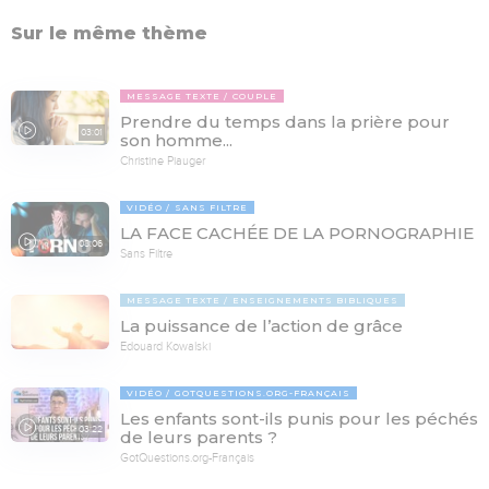
Sur le même thème
MESSAGE TEXTE
COUPLE
Prendre du temps dans la prière pour
03:01
son homme...
Christine Piauger
VIDÉO
SANS FILTRE
LA FACE CACHÉE DE LA PORNOGRAPHIE
08:06
Sans Filtre
MESSAGE TEXTE
ENSEIGNEMENTS BIBLIQUES
La puissance de l’action de grâce
Edouard Kowalski
VIDÉO
GOTQUESTIONS.ORG-FRANÇAIS
Les enfants sont-ils punis pour les péchés
03:22
de leurs parents ?
GotQuestions.org-Français