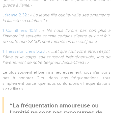
guerre à l’âme.
»
Jérémie 2.32
: «
La jeune fille oublie-t-elle ses ornements,
la fiancée sa ceinture
? »
1 Corinthiens 10.8
: «
Ne nous livrons pas non plus à
l’immoralité sexuelle comme certains d’entre eux ont fait,
de sorte que 23.000 sont tombés en un seul jour
. »
1 Thessaloniciens 5.23
: « ….
et que tout votre être, l’esprit,
l’âme et le corps, soit conservé irrépréhensible, lors de
l’avènement de notre Seigneur Jésus-Christ ! »
Le plus souvent et bien malheureusement nous n'arrivons
pas à honorer Dieu dans nos fréquentations, tout
simplement parce que nous confondons « fréquentations
» et « flirts ».
La fréquentation amoureuse ou
l'amitié ne sont pas synonymes de