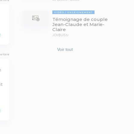
VIDÉO
ENSEIGNEMENT
Témoignage de couple
Jean-Claude et Marie-
Claire
E
JCMBUIS.tv
Voir tout
entaire
 
t 
E