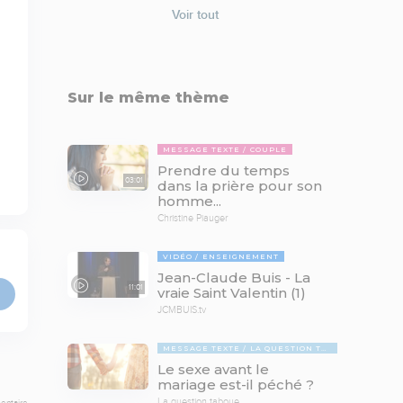
Voir tout
Sur le même thème
MESSAGE TEXTE
COUPLE
Prendre du temps
03:01
dans la prière pour son
homme...
Christine Piauger
VIDÉO
ENSEIGNEMENT
Jean-Claude Buis - La
11:01
vraie Saint Valentin (1)
JCMBUIS.tv
MESSAGE TEXTE
LA QUESTION TABOUE
Le sexe avant le
mariage est-il péché ?
La question taboue
entaire