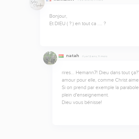
Bonjour,

Et DIEU ( ? ) en tout ca .... ? 
natah
Il y a 12 ans, 11 mois
rires... Hemann7! Dieu dans tout ça??
amour pour elle, comme Christ aime l'
Si on prend par exemple la parabole 
plein d'enseignement. 

Dieu vous bénisse!