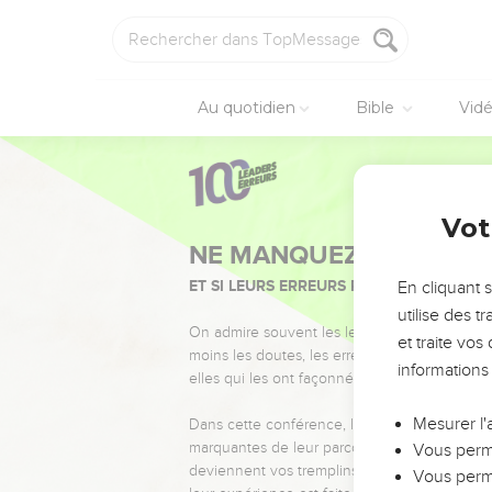
Au quotidien
Bible
Vid
Vot
NE MANQUEZ PAS L’ÉVÉ
ET SI LEURS ERREURS POUVAIENT VOUS 
En cliquant 
utilise des 
On admire souvent les leaders pour leurs réussi
et traite vo
moins les doutes, les erreurs et les saisons di
informations
elles qui les ont façonnés.
Mesurer l'
Dans cette conférence, leaders, entrepreneur
marquantes de leur parcours et les clés pour
Vous perme
deviennent vos tremplins. Que vous guidiez 
Vous perme