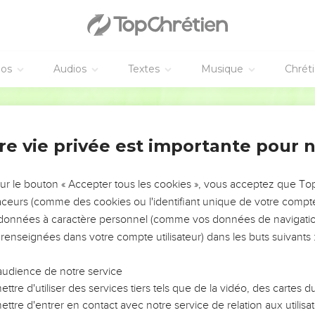
éos
Audios
Textes
Musique
Chrét
re vie privée est importante pour 
NEMENT DE L’ANNÉE !
ÉVITER LES VOTRES ?
sur le bouton « Accepter tous les cookies », vous acceptez que T
traceurs (comme des cookies ou l'identifiant unique de votre compte 
tes, leur impact, leur foi ou leur vision. Mais on voit
s données à caractère personnel (comme vos données de navigatio
fficiles qu'ils ont traversés, alors même que ce sont
 renseignées dans votre compte utilisateur) dans les buts suivants 
audience de notre service
s, et responsables reviennent sur les erreurs
 avancer avec plus de sagesse afin que leurs erreurs
ttre d'utiliser des services tiers tels que de la vidéo, des cartes
un ministère, une équipe, un groupe ou une famille,
ttre d'entrer en contact avec notre service de relation aux utilisat