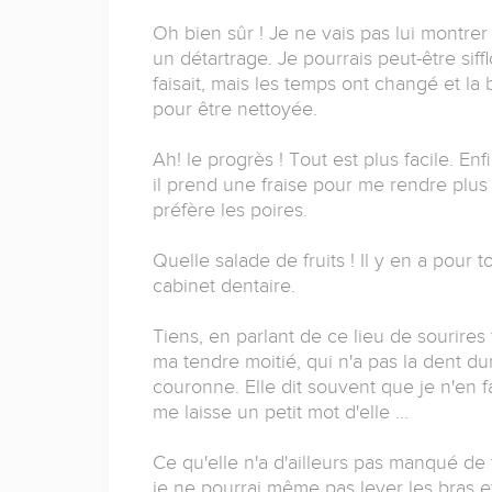
Oh bien sûr ! Je ne vais pas lui montrer 
un détartrage. Je pourrais peut-être sif
faisait, mais les temps ont changé et la 
pour être nettoyée.
Ah! le progrès ! Tout est plus facile. En
il prend une fraise pour me rendre plu
préfère les poires.
Quelle salade de fruits ! Il y en a pour 
cabinet dentaire.
Tiens, en parlant de ce lieu de sourires 
ma tendre moitié, qui n'a pas la dent du
couronne. Elle dit souvent que je n'en fa
me laisse un petit mot d'elle ...
Ce qu'elle n'a d'ailleurs pas manqué de
je ne pourrai même pas lever les bras et