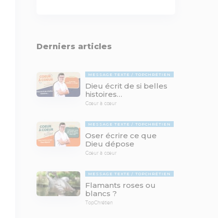
Derniers articles
MESSAGE TEXTE
TOPCHRÉTIEN
Dieu écrit de si belles
histoires…
Cœur à cœur
MESSAGE TEXTE
TOPCHRÉTIEN
Oser écrire ce que
Dieu dépose
Cœur à cœur
MESSAGE TEXTE
TOPCHRÉTIEN
Flamants roses ou
blancs ?
TopChrétien