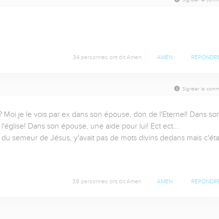
34 personnes ont dit Amen
AMEN
RÉPONDR
Signaler le comm
 Moi je le vois par ex dans son épouse, don de l'Eternel! Dans son
église! Dans son épouse, une aide pour lui! Ect ect...

du semeur de Jésus, y'avait pas de mots divins dedans mais c'étai
39 personnes ont dit Amen
AMEN
RÉPONDR