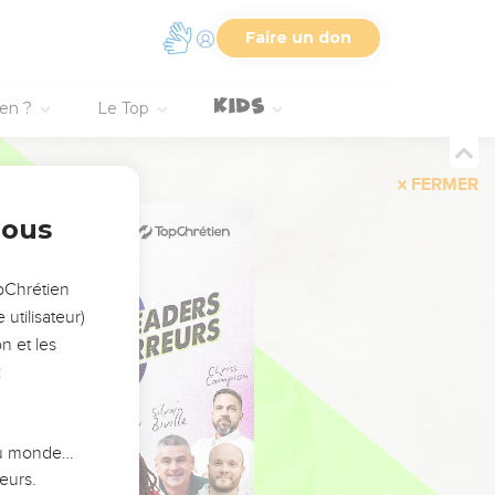
Faire un don
ien ?
Le Top
FERMER
nous
opChrétien
utilisateur)
n et les
:
 du monde…
eurs.