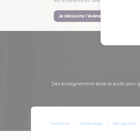
leur expérience est faite pour vous.
Je découvre l’événement
Des enseignements texte et audio pour gra
TopChrétien
TopMessages
Message texte