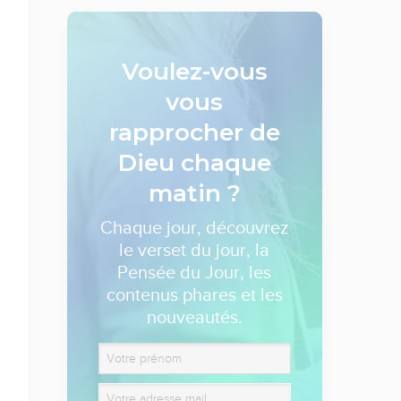
Voulez-vous
vous
rapprocher de
Dieu
chaque
matin ?
Chaque jour, découvrez
le verset du jour, la
Pensée du Jour, les
contenus phares et les
nouveautés.