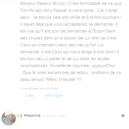
Bonjour Pasteur Bruno ! C"est formidable de ce que 
Ton fils est venu frapper à votre porte...Car il avait 
peur . Je trouve cela très drôle et à la fois touchant ! 
Il savait déjà que vous accepteriez sa demande .Il 
est vrai qu"il est bon de demander à l"Esprit Saint 
des choses dont on a besoin de Lui dire car Il est 
Celui qui intervient dans des cas qu"on Lui 
demande .II est Celui qui nous dirige à bon port ! Il 
est bon de Lui parler et de Lui obéir en toutes 
circonstances . Excellente Journée , aujourd"hui 
..Que le soleil est encore de retour , profitons de ce 
beau temps ! Merci d"exister !!!!
3 personnes ont dit Amen
AMEN
RÉPONDRE
Maurice
Il y a 6 ans, 2 mois