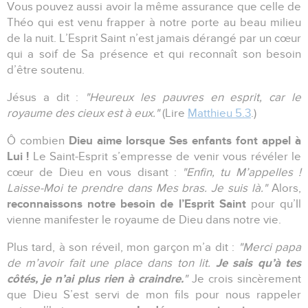
Vous pouvez aussi avoir la même assurance que celle de
Théo qui est venu frapper à notre porte au beau milieu
de la nuit. L’Esprit Saint n’est jamais dérangé par un cœur
qui a soif de Sa présence et qui reconnaît son besoin
d’être soutenu.
Jésus a dit :
"Heureux les pauvres en esprit, car le
royaume des cieux est à eux."
(Lire
Matthieu 5.3
.)
Dieu aime lorsque Ses enfants font appel à
Ô combien
Lui !
Le Saint-Esprit s’empresse de venir vous révéler le
cœur de Dieu en vous disant :
"Enfin, tu M’appelles !
Laisse-Moi te prendre dans Mes bras. Je suis là."
Alors,
reconnaissons notre besoin de l’Esprit Saint
pour qu’Il
vienne manifester le royaume de Dieu dans notre vie.
Plus tard, à son réveil, mon garçon m’a dit :
"Merci papa
Je sais qu’à tes
de m’avoir fait une place dans ton lit.
côtés, je n’ai plus rien à craindre.
"
Je crois sincèrement
que Dieu S’est servi de mon fils pour nous rappeler