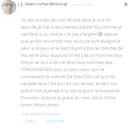
Jean-richardDorival
Il y a 6 ans, 2 mois
Je sais auprès de mon tendre père je suis en 
sécurité je n'ai ni les craintes d'autre fois comme je 
vais faire si ou celà je n'ai pas d'argent 😱 depuis 
que je t'es rencontré mes souci ce sont éloigné la 
peur à disparu et le Saint Esprit à pris le contrôle de 
ma vie et pour toujours il n'est pas un homme pour 
mentir se qu'il a dit il le fera nous sommes des 
TÉMOIGNAGES pour lui pour ceux qui ne 
connaissent la volonté De Dieu Don ce qu'il est 
capable faire il fait tout en son temps  je béni son 
grand nom à jamais à lui soit la gloire la puissance 
l'honneur et toute la grâce au nom Jésus Christ 
Amen Amen Amen
12 personnes ont dit Amen
AMEN
RÉPONDRE