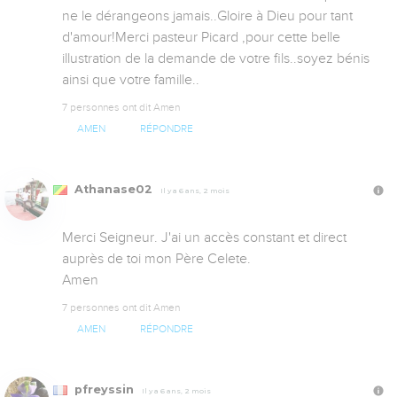
ne le dérangeons jamais..Gloire à Dieu pour tant 
d'amour!Merci pasteur Picard ,pour cette belle 
illustration de la demande de votre fils..soyez bénis 
ainsi que votre famille..
7 personnes ont dit Amen
AMEN
RÉPONDRE
Athanase02
Il y a 6 ans, 2 mois
Merci Seigneur. J'ai un accès constant et direct 
auprès de toi mon Père Celete. 

Amen
7 personnes ont dit Amen
AMEN
RÉPONDRE
pfreyssin
Il y a 6 ans, 2 mois