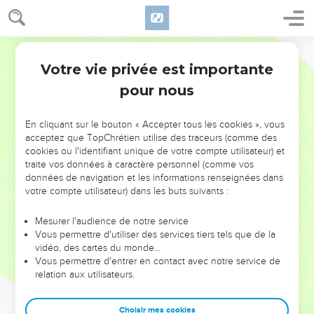
Votre vie privée est importante
pour nous
NE MANQUEZ PAS L’ÉVÉNEMENT
En cliquant sur le bouton « Accepter tous les cookies », vous
DE L’ANNÉE !
acceptez que TopChrétien utilise des traceurs (comme des
cookies ou l'identifiant unique de votre compte utilisateur) et
ET SI LEURS ERREURS POUVAIENT VOUS ÉVITER LES
traite vos données à caractère personnel (comme vos
VOTRES ?
données de navigation et les informations renseignées dans
votre compte utilisateur) dans les buts suivants :
On admire souvent les leaders pour leurs réussites, leur impact,
leur foi ou leur vision. Mais on voit moins les doutes, les erreurs
Mesurer l'audience de notre service
Vous permettre d'utiliser des services tiers tels que de la
et les saisons difficiles qu'ils ont traversés, alors même que ce
vidéo, des cartes du monde…
sont elles qui les ont façonnés.
Vous permettre d'entrer en contact avec notre service de
relation aux utilisateurs.
Dans cette conférence, leaders, entrepreneurs, et responsables
reviennent sur les erreurs marquantes de leur parcours et les
clés pour avancer avec plus de sagesse afin que leurs erreurs
Choisir mes cookies