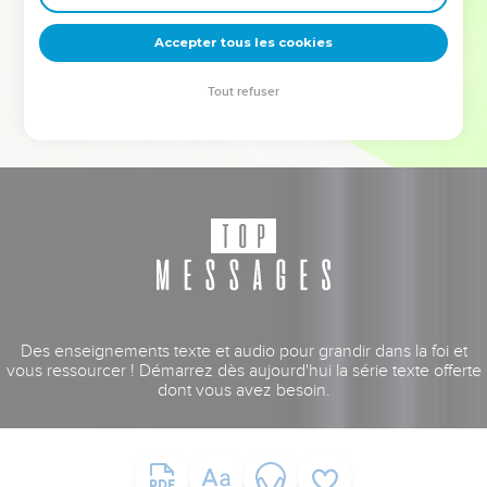
deviennent vos tremplins. Que vous guidiez un ministère, une
équipe, un groupe ou une famille, leur expérience est faite
Accepter tous les cookies
pour vous.
Tout refuser
Je découvre l’événement
Des enseignements texte et audio pour grandir dans la foi et
vous ressourcer ! Démarrez dès aujourd'hui la série texte offerte
dont vous avez besoin.