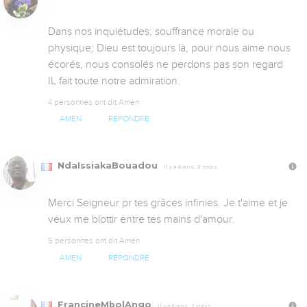
Dans nos inquiétudes; souffrance morale ou 
physique; Dieu est toujours là, pour nous aime nous 
écorés, nous consolés ne perdons pas son regard 
IL fait toute notre admiration.
4 personnes ont dit Amen
AMEN
RÉPONDRE
NdaIssiakaBouadou
Il y a 6 ans, 2 mois
Merci Seigneur pr tes grâces infinies. Je t'aime et je 
veux me blottir entre tes mains d'amour.
5 personnes ont dit Amen
AMEN
RÉPONDRE
FrancineMbolAngo
Il y a 6 ans, 2 mois