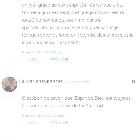
un jour grâce au saint esprit j'ai réalisé que c'est 
l'ennemi qui me mentais et que je n'avais rien du 
tout,Dieu combattez pour moi dans le 
spirituel.Depuis je proclame ma guérison et je 
revis,je reprends force en l'éternité des armées.Je le 
loue pour se qu'il est.AMEN
4 personnes ont dit Amen
AMEN
RÉPONDRE
DarleneSpencer
Il y a 6 ans, 2 mois
C’est bon de savoir que ´Esprit de Dieu est toujours 
là pour nous j’ai besoin de toi Amen 🙏
5 personnes ont dit Amen
AMEN
RÉPONDRE