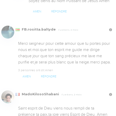
Soyez benis au Nom Puissant de Jesus Amen
AMEN
RÉPONDRE
FB.rositta.baltyde
Il y a 6 ans, 2 mois
Merci seigneur pour cette amour que tu portes pour 
nous et moi.que ton esprit me guide me dirige 
chaque jour que ton sang précieux me lave me 
purifie et je serai plus blanc que la neige.merci papa.
3 personnes ont dit Amen
AMEN
RÉPONDRE
MadoKilosoShabani
Il y a 6 ans, 2 mois
Saint esprit de Dieu viens nous rempli de ta 
présence ta paix,ta joie viens Esprit de Dieu. Amen