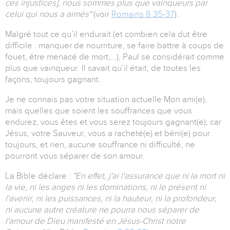
ces injustices], nous sommes plus que vainqueurs par
celui qui nous a aimés"
(voir
Romains 8.35-37
).
Malgré tout ce qu’il endurait (et combien cela dut être
difficile : manquer de nourriture, se faire battre à coups de
fouet, être menacé de mort,...), Paul se considérait comme
plus que vainqueur. Il savait qu’il était, de toutes les
façons, toujours gagnant.
Je ne connais pas votre situation actuelle Mon ami(e),
mais quelles que soient les souffrances que vous
endurez, vous êtes et vous serez toujours gagnant(e), car
Jésus, votre Sauveur, vous a racheté(e) et béni(e) pour
toujours, et rien, aucune souffrance ni difficulté, ne
pourront vous séparer de son amour.
La Bible déclare :
"En effet, j'ai l'assurance que ni la mort ni
la vie, ni les anges ni les dominations, ni le présent ni
l'avenir, ni les puissances, ni la hauteur, ni la profondeur,
ni aucune autre créature ne pourra nous séparer de
l'amour de Dieu manifesté en Jésus-Christ notre