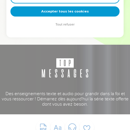
deviennent vos tremplins. Que vous guidiez un ministère, une
équipe, un groupe ou une famille, leur expérience est faite
Accepter tous les cookies
pour vous.
Tout refuser
Je découvre l’événement
Des enseignements texte et audio pour grandir dans la foi et
vous ressourcer ! Démarrez dès aujourd'hui la série texte offerte
dont vous avez besoin.