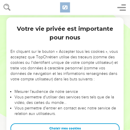
Votre vie privée est importante
pour nous
NE MANQUEZ PAS L’ÉVÉNEMENT
En cliquant sur le bouton « Accepter tous les cookies », vous
DE L’ANNÉE !
acceptez que TopChrétien utilise des traceurs (comme des
cookies ou l'identifiant unique de votre compte utilisateur) et
ET SI LEURS ERREURS POUVAIENT VOUS ÉVITER LES
traite vos données à caractère personnel (comme vos
VOTRES ?
données de navigation et les informations renseignées dans
votre compte utilisateur) dans les buts suivants :
On admire souvent les leaders pour leurs réussites, leur impact,
leur foi ou leur vision. Mais on voit moins les doutes, les erreurs
Mesurer l'audience de notre service
Vous permettre d'utiliser des services tiers tels que de la
et les saisons difficiles qu'ils ont traversés, alors même que ce
vidéo, des cartes du monde…
sont elles qui les ont façonnés.
Vous permettre d'entrer en contact avec notre service de
relation aux utilisateurs.
Dans cette conférence, leaders, entrepreneurs, et responsables
reviennent sur les erreurs marquantes de leur parcours et les
clés pour avancer avec plus de sagesse afin que leurs erreurs
Choisir mes cookies