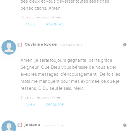
des cieux et vous déverser toutes ses riches 
bénédictions. Amen
16 personnes ont dit Amen
AMEN
RÉPONDRE
Guylaine kyose
Il y a 7 ans, 6 mois
Amen, je serai toujours gagnante  par ta grâce 
Seigneur. Que Dieu vous bénisse de nous aider 
avec les messages  d'encouragement.  De fois les 
mots me manquent pour mes exprimée ce que je  
ressens. DIEU seul le sais. Merci
21 personnes ont dit Amen
AMEN
RÉPONDRE
josiana
Il y a 7 ans, 6 mois