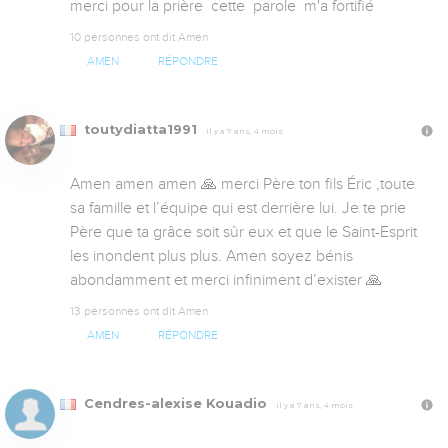
merci pour la prière  cette  parole  m'a fortifié
10 personnes ont dit Amen
AMEN
RÉPONDRE
toutydiatta1991
Il y a 7 ans, 4 mois
Amen amen amen 🙏 merci Père ton fils Éric ,toute 
sa famille et l’équipe qui est derrière lui. Je te prie 
Père que ta grâce soit sûr eux et que le Saint-Esprit 
les inondent plus plus. Amen soyez bénis 
abondamment et merci infiniment d’exister 🙏
13 personnes ont dit Amen
AMEN
RÉPONDRE
Cendres-alexise Kouadio
Il y a 7 ans, 4 mois