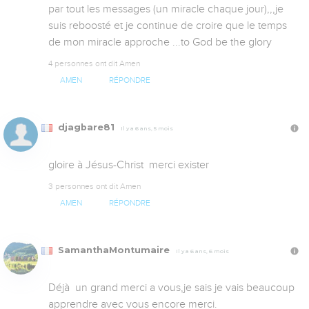
par tout les messages (un miracle chaque jour),,,je 
suis reboosté et je continue de croire que le temps 
de mon miracle approche ...to God be the glory
4 personnes ont dit Amen
AMEN
RÉPONDRE
djagbare81
Il y a 6 ans, 5 mois
gloire à Jésus-Christ  merci exister
3 personnes ont dit Amen
AMEN
RÉPONDRE
SamanthaMontumaire
Il y a 6 ans, 6 mois
Déjà  un grand merci a vous,je sais je vais beaucoup 
apprendre avec vous encore merci.