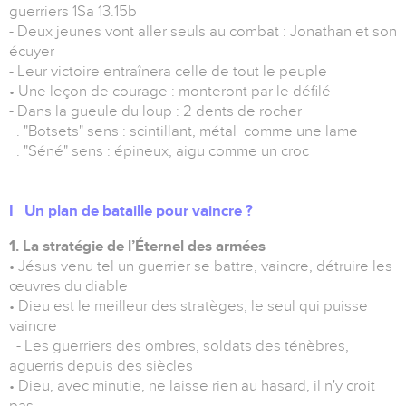
guerriers 1Sa 13.15b
- Deux jeunes vont aller seuls au combat : Jonathan et son
écuyer
- Leur victoire entraînera celle de tout le peuple
• Une leçon de courage : monteront par le défilé
- Dans la gueule du loup : 2 dents de rocher
. "Botsets" sens : scintillant, métal comme une lame
. "Séné" sens : épineux, aigu comme un croc
I Un plan de bataille pour vaincre ?
1. La stratégie de l’Éternel des armées
• Jésus venu tel un guerrier se battre, vaincre, détruire les
œuvres du diable
• Dieu est le meilleur des stratèges, le seul qui puisse
vaincre
- Les guerriers des ombres, soldats des ténèbres,
aguerris depuis des siècles
• Dieu, avec minutie, ne laisse rien au hasard, il n'y croit
pas