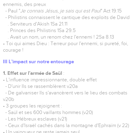
ennemis, des preux
- Paul "
Je connais Jésus, je sais qui est Paul
" Act 19.15
- Philistins connaissent le cantique des exploits de David
. Serviteurs d'Akish 1Sa 21.11
. Princes des Philistins 1Sa 29.5
. Avait un nom, un renom chez l'ennemi ! 2Sa 8.13
• Toi qui aimes Dieu : Terreur pour l'ennemi, si pureté, foi,
courage !
III L’impact sur notre entourage
1. Effet sur l’armée de Saül
:
• L'influence impressionnante, double effet
- D'unir Ils se rassemblèrent v20a
- De galvaniser Ils s'avancèrent vers le lieu des combats
v20b
• 3 groupes les rejoignent :
- Saül et ses 600 vaillants hommes (v20)
- Les Hébreux esclaves (v21)
- Ceux d'Israël cachés dans la montagne d'Ephraïm (v 22)
• Un vainqueur ne reste jamais seul