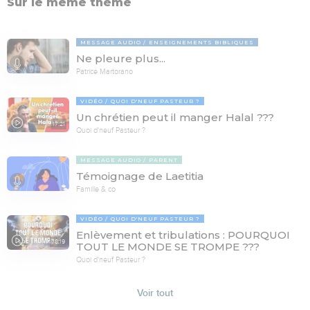
Sur le même thème
MESSAGE AUDIO
ENSEIGNEMENTS BIBLIQUES
Ne pleure plus...
Patrice Martorano
VIDÉO
QUOI D'NEUF PASTEUR ?
Un chrétien peut il manger Halal ???
17:21
Quoi d'neuf Pasteur ?
MESSAGE AUDIO
PARENT
Témoignage de Laetitia
Famille & co
VIDÉO
QUOI D'NEUF PASTEUR ?
Enlèvement et tribulations : POURQUOI
78:19
TOUT LE MONDE SE TROMPE ???
Quoi d'neuf Pasteur ?
Voir tout