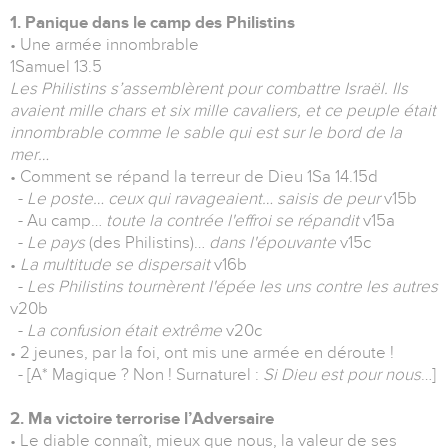
1. Panique dans le camp des Philistins
• Une armée innombrable
1Samuel 13.5
Les Philistins s’assemblèrent pour combattre Israël. Ils
avaient mille chars et six mille cavaliers, et ce peuple était
innombrable comme le sable qui est sur le bord de la
mer…
• Comment se répand la terreur de Dieu 1Sa 14.15d
-
Le poste… ceux qui ravageaient… saisis de peur
v15b
- Au camp…
toute la contrée l'effroi se répandit
v15a
-
Le pays
(des Philistins)…
dans l'épouvante
v15c
•
La multitude se dispersait
v16b
-
Les Philistins tournèrent l'épée les uns contre les autres
v20b
-
La confusion était extrême
v20c
• 2 jeunes, par la foi, ont mis une armée en déroute !
- [A* Magique ? Non ! Surnaturel :
Si Dieu est pour nous
…]
2. Ma victoire terrorise l’Adversaire
• Le diable connaît, mieux que nous, la valeur de ses