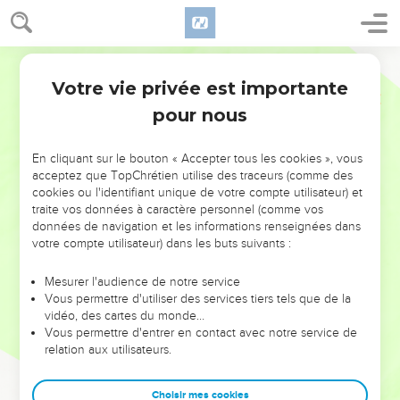
Votre vie privée est importante
pour nous
NE MANQUEZ PAS L’ÉVÉNEMENT
En cliquant sur le bouton « Accepter tous les cookies », vous
DE L’ANNÉE !
acceptez que TopChrétien utilise des traceurs (comme des
cookies ou l'identifiant unique de votre compte utilisateur) et
ET SI LEURS ERREURS POUVAIENT VOUS ÉVITER LES
traite vos données à caractère personnel (comme vos
VOTRES ?
données de navigation et les informations renseignées dans
votre compte utilisateur) dans les buts suivants :
On admire souvent les leaders pour leurs réussites, leur impact,
leur foi ou leur vision. Mais on voit moins les doutes, les erreurs
Mesurer l'audience de notre service
Vous permettre d'utiliser des services tiers tels que de la
et les saisons difficiles qu'ils ont traversés, alors même que ce
vidéo, des cartes du monde…
sont elles qui les ont façonnés.
Vous permettre d'entrer en contact avec notre service de
relation aux utilisateurs.
Dans cette conférence, leaders, entrepreneurs, et responsables
reviennent sur les erreurs marquantes de leur parcours et les
clés pour avancer avec plus de sagesse afin que leurs erreurs
Choisir mes cookies