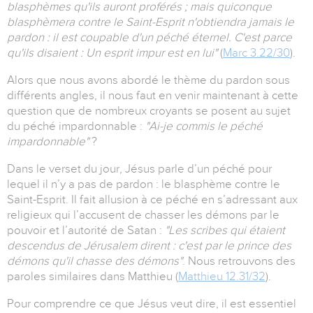
blasphèmes qu'ils auront proférés ; mais quiconque
blasphèmera contre le Saint-Esprit n'obtiendra jamais le
pardon : il est coupable d'un péché éternel. C'est parce
qu'ils disaient : Un esprit impur est en lui"
(
Marc 3.22/30
).
Alors que nous avons abordé le thème du pardon sous
différents angles, il nous faut en venir maintenant à cette
question que de nombreux croyants se posent au sujet
du péché impardonnable :
"Ai-je commis le péché
impardonnable"
?
Dans le verset du jour, Jésus parle d’un péché pour
lequel il n’y a pas de pardon : le blasphème contre le
Saint-Esprit. Il fait allusion à ce péché en s’adressant aux
religieux qui l’accusent de chasser les démons par le
pouvoir et l’autorité de Satan :
"Les scribes qui étaient
descendus de Jérusalem dirent : c'est par le prince des
démons qu'il chasse des démons"
. Nous retrouvons des
paroles similaires dans Matthieu (
Matthieu 12.31/32
).
Pour comprendre ce que Jésus veut dire, il est essentiel