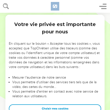
Votre vie privée est importante
pour nous
NE MANQUEZ PAS L’ÉVÉNEMENT
En cliquant sur le bouton « Accepter tous les cookies », vous
DE L’ANNÉE !
acceptez que TopChrétien utilise des traceurs (comme des
cookies ou l'identifiant unique de votre compte utilisateur) et
ET SI LEURS ERREURS POUVAIENT VOUS ÉVITER LES
traite vos données à caractère personnel (comme vos
VOTRES ?
données de navigation et les informations renseignées dans
votre compte utilisateur) dans les buts suivants :
On admire souvent les leaders pour leurs réussites, leur impact,
leur foi ou leur vision. Mais on voit moins les doutes, les erreurs
Mesurer l'audience de notre service
Vous permettre d'utiliser des services tiers tels que de la
et les saisons difficiles qu'ils ont traversés, alors même que ce
vidéo, des cartes du monde…
sont elles qui les ont façonnés.
Vous permettre d'entrer en contact avec notre service de
relation aux utilisateurs.
Dans cette conférence, leaders, entrepreneurs, et responsables
reviennent sur les erreurs marquantes de leur parcours et les
clés pour avancer avec plus de sagesse afin que leurs erreurs
Choisir mes cookies