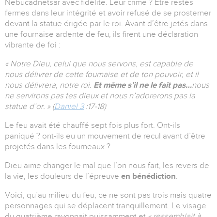
Nebucadnetsar avec fidélité. Leur crime ? Etre restés
fermes dans leur intégrité et avoir refusé de se prosterner
devant la statue érigée par le roi. Avant d’être jetés dans
une fournaise ardente de feu, ils firent une déclaration
vibrante de foi :
« Notre Dieu, celui que nous servons, est capable de
nous délivrer de cette fournaise et de ton pouvoir, et il
nous délivrera, notre roi.
Et même s’il ne le fait pas…
nous
ne servirons pas tes dieux et nous n’adorerons pas la
statue d’or. » (
Daniel 3
:17-18)
Le feu avait été chauffé sept fois plus fort. Ont-ils
paniqué ? ont-ils eu un mouvement de recul avant d’être
projetés dans les fourneaux ?
Dieu aime changer le mal que l’on nous fait, les revers de
la vie, les douleurs de l’épreuve
en bénédiction
.
Voici, qu’au milieu du feu, ce ne sont pas trois mais quatre
personnages qui se déplacent tranquillement. Le visage
du quatrième rayonnait puissamment et
« ressemblait à