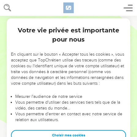
Votre vie privée est importante
pour nous
NE MANQUEZ PAS L’ÉVÉNEMENT
En cliquant sur le bouton « Accepter tous les cookies », vous
DE L’ANNÉE !
acceptez que TopChrétien utilise des traceurs (comme des
cookies ou l'identifiant unique de votre compte utilisateur) et
ET SI LEURS ERREURS POUVAIENT VOUS ÉVITER LES
traite vos données à caractère personnel (comme vos
VOTRES ?
données de navigation et les informations renseignées dans
votre compte utilisateur) dans les buts suivants :
On admire souvent les leaders pour leurs réussites, leur impact,
leur foi ou leur vision. Mais on voit moins les doutes, les erreurs
Mesurer l'audience de notre service
Vous permettre d'utiliser des services tiers tels que de la
et les saisons difficiles qu'ils ont traversés, alors même que ce
vidéo, des cartes du monde…
sont elles qui les ont façonnés.
Vous permettre d'entrer en contact avec notre service de
relation aux utilisateurs.
Dans cette conférence, leaders, entrepreneurs, et responsables
reviennent sur les erreurs marquantes de leur parcours et les
clés pour avancer avec plus de sagesse afin que leurs erreurs
Choisir mes cookies