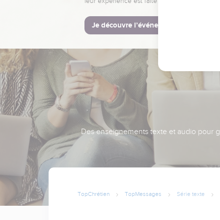
leur expérience est faite pour vous.
Je découvre l’événement
Des enseignements texte et audio pour gra
TopChrétien
TopMessages
Série texte