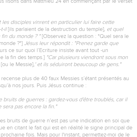
ous lisons dans Matthieu 24 en commençant par le verset
 les disciples vinrent en particulier lui faire cette
t-il
[ils parlaient de la destruction du temple]
, et quel
a fin du monde ? "
[Observez la question : "Quel sera le
 monde ?"]
Jésus leur répondit : "Prenez garde que
urs ce sur quoi l’Ecriture insiste avant tout -un
e la fin des temps.]
"Car plusieurs viendront sous mon
t
[ou le Messie]
,' et ils séduiront beaucoup de gens."
ue recense plus de 40 faux Messies s’étant présentés au
squ’à nos jours. Puis Jésus continue :
bruits de guerres : gardez-vous d'être troublés, car il
 sera pas encore la fin."
 des bruits de guerre n’est pas une indication en soi que
e en citant le fait qui est en réalité le signe principal de
prochaine fois. Mais pour l'instant, permettez-moi de le