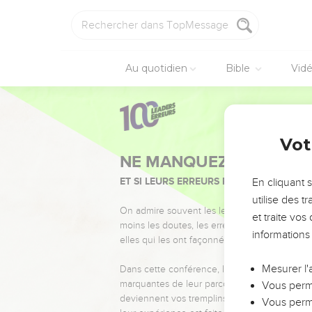
Au quotidien
Bible
Vid
Vot
NE MANQUEZ PAS L’ÉVÉ
ET SI LEURS ERREURS POUVAIENT VOUS 
En cliquant 
utilise des 
On admire souvent les leaders pour leurs réussi
et traite vo
moins les doutes, les erreurs et les saisons di
informations
elles qui les ont façonnés.
Mesurer l'
Dans cette conférence, leaders, entrepreneur
marquantes de leur parcours et les clés pour
Vous perme
deviennent vos tremplins. Que vous guidiez 
Vous perme