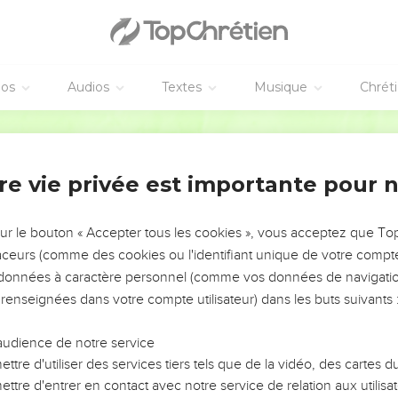
éos
Audios
Textes
Musique
Chrét
re vie privée est importante pour 
NEMENT DE L’ANNÉE !
ÉVITER LES VOTRES ?
sur le bouton « Accepter tous les cookies », vous acceptez que T
traceurs (comme des cookies ou l'identifiant unique de votre compte 
tes, leur impact, leur foi ou leur vision. Mais on voit
s données à caractère personnel (comme vos données de navigatio
fficiles qu'ils ont traversés, alors même que ce sont
 renseignées dans votre compte utilisateur) dans les buts suivants 
audience de notre service
s, et responsables reviennent sur les erreurs
 avancer avec plus de sagesse afin que leurs erreurs
ttre d'utiliser des services tiers tels que de la vidéo, des cartes
un ministère, une équipe, un groupe ou une famille,
ttre d'entrer en contact avec notre service de relation aux utilisat