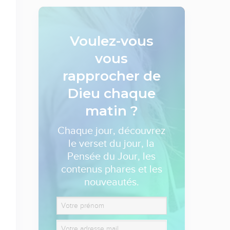
Voulez-vous
vous
rapprocher de
Dieu
chaque
matin ?
Chaque jour, découvrez
le verset du jour, la
Pensée du Jour, les
contenus phares et les
nouveautés.