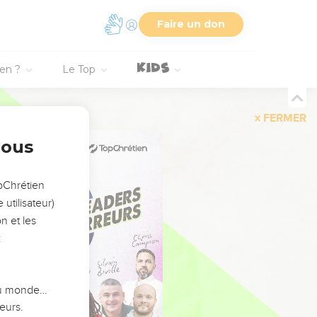
Faire un don
ien ?
Le Top
FERMER
nous
opChrétien
utilisateur)
n et les
:
 du monde…
eurs.