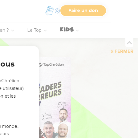
Faire un don
ien ?
Le Top
FERMER
nous
opChrétien
utilisateur)
n et les
:
 du monde…
eurs.