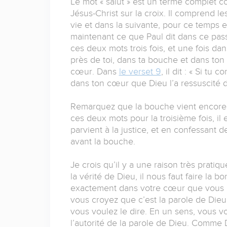
Le mot « salut » est un terme complet c
Jésus-Christ sur la croix. Il comprend le
vie et dans la suivante, pour ce temps et
maintenant ce que Paul dit dans ce passa
ces deux mots trois fois, et une fois d
près de toi, dans ta bouche et dans to
cœur. Dans
le verset 9
, il dit : « Si tu
dans ton cœur que Dieu l’a ressuscité d’
Remarquez que la bouche vient encore 
ces deux mots pour la troisième fois, il
parvient à la justice, et en confessant d
avant la bouche.
Je crois qu’il y a une raison très prati
la vérité de Dieu, il nous faut faire l
exactement dans votre cœur que vous cro
vous croyez que c’est la parole de Dieu, 
vous voulez le dire. En un sens, vous v
l’autorité de la parole de Dieu. Comme D