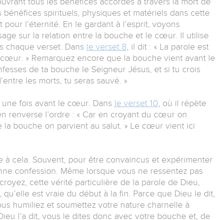
ouvrant tous les bénéfices accordés à travers la mort de
s bénéfices spirituels, physiques et matériels dans cette
 pour l’éternité. En le gardant à l’esprit, voyons
ge sur la relation entre la bouche et le cœur. Il utilise
ans chaque verset. Dans
le verset 8
, il dit : « La parole est
n cœur. » Remarquez encore que la bouche vient avant le
 confesses de ta bouche le Seigneur Jésus, et si tu crois
entre les morts, tu seras sauvé. »
une fois avant le cœur. Dans
le verset 10
, où il répète
 en renverse l’ordre : « Car en croyant du cœur on
e la bouche on parvient au salut. » Le cœur vient ici
que à cela. Souvent, pour être convaincus et expérimenter
a bonne confession. Même lorsque vous ne ressentez pas
yez, cette vérité particulière de la parole de Dieu,
qu’elle est vraie du début à la fin. Parce que Dieu le dit,
ous humiliez et soumettez votre nature charnelle à
ieu l’a dit, vous le dites donc avec votre bouche et, de