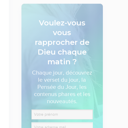
Voulez-vous
vous
rapprocher de
Dieu
chaque
matin ?
Chaque jour, découvrez
le verset du jour, la
Pensée du Jour, les
contenus phares et les
nouveautés.