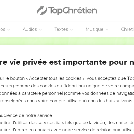
éos
Audios
Textes
Musique
Chrét
re vie privée est importante pour 
NEMENT DE L’ANNÉE !
ÉVITER LES VOTRES ?
sur le bouton « Accepter tous les cookies », vous acceptez que T
traceurs (comme des cookies ou l'identifiant unique de votre compte 
tes, leur impact, leur foi ou leur vision. Mais on voit
s données à caractère personnel (comme vos données de navigatio
fficiles qu'ils ont traversés, alors même que ce sont
 renseignées dans votre compte utilisateur) dans les buts suivants 
audience de notre service
s, et responsables reviennent sur les erreurs
 avancer avec plus de sagesse afin que leurs erreurs
ttre d'utiliser des services tiers tels que de la vidéo, des cartes
un ministère, une équipe, un groupe ou une famille,
ttre d'entrer en contact avec notre service de relation aux utilisat