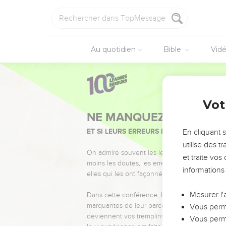
Au quotidien
Bible
Vid
Vot
NE MANQUEZ PAS L’ÉVÉ
ET SI LEURS ERREURS POUVAIENT VOUS 
En cliquant 
utilise des 
On admire souvent les leaders pour leurs réussi
et traite vo
moins les doutes, les erreurs et les saisons di
informations
elles qui les ont façonnés.
Mesurer l'
Dans cette conférence, leaders, entrepreneur
marquantes de leur parcours et les clés pour
Vous perme
deviennent vos tremplins. Que vous guidiez 
Vous perme