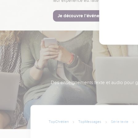
leur expérience est faite pour vous.
Je découvre l’événement
Des enseignements texte et audio pour gra
TopChrétien
TopMessages
Série texte