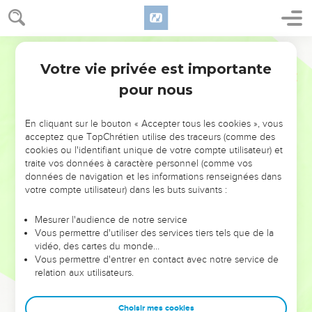
Votre vie privée est importante
pour nous
NE MANQUEZ PAS L’ÉVÉNEMENT
En cliquant sur le bouton « Accepter tous les cookies », vous
DE L’ANNÉE !
acceptez que TopChrétien utilise des traceurs (comme des
cookies ou l'identifiant unique de votre compte utilisateur) et
ET SI LEURS ERREURS POUVAIENT VOUS ÉVITER LES
traite vos données à caractère personnel (comme vos
VOTRES ?
données de navigation et les informations renseignées dans
votre compte utilisateur) dans les buts suivants :
On admire souvent les leaders pour leurs réussites, leur impact,
leur foi ou leur vision. Mais on voit moins les doutes, les erreurs
Mesurer l'audience de notre service
Vous permettre d'utiliser des services tiers tels que de la
et les saisons difficiles qu'ils ont traversés, alors même que ce
vidéo, des cartes du monde…
sont elles qui les ont façonnés.
Vous permettre d'entrer en contact avec notre service de
relation aux utilisateurs.
Dans cette conférence, leaders, entrepreneurs, et responsables
reviennent sur les erreurs marquantes de leur parcours et les
clés pour avancer avec plus de sagesse afin que leurs erreurs
Choisir mes cookies