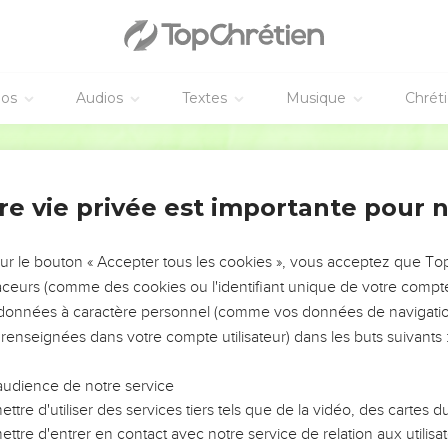
éos
Audios
Textes
Musique
Chrét
re vie privée est importante pour 
NEMENT DE L’ANNÉE !
ÉVITER LES VOTRES ?
sur le bouton « Accepter tous les cookies », vous acceptez que T
traceurs (comme des cookies ou l'identifiant unique de votre compte 
tes, leur impact, leur foi ou leur vision. Mais on voit
s données à caractère personnel (comme vos données de navigatio
fficiles qu'ils ont traversés, alors même que ce sont
 renseignées dans votre compte utilisateur) dans les buts suivants 
audience de notre service
s, et responsables reviennent sur les erreurs
 avancer avec plus de sagesse afin que leurs erreurs
ttre d'utiliser des services tiers tels que de la vidéo, des cartes
un ministère, une équipe, un groupe ou une famille,
ttre d'entrer en contact avec notre service de relation aux utilisat