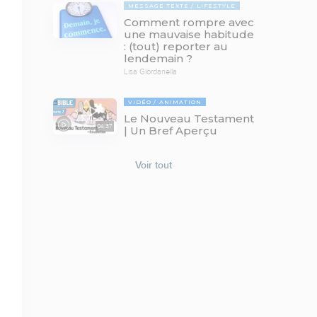
MESSAGE TEXTE
LIFESTYLE
Comment rompre avec
une mauvaise habitude
: (tout) reporter au
lendemain ?
Lisa Giordanella
VIDÉO
ANIMATION
Le Nouveau Testament
04:37
| Un Bref Aperçu
Voir tout