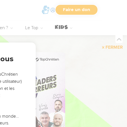
Faire un don
ien ?
Le Top
FERMER
nous
opChrétien
utilisateur)
n et les
:
 du monde…
eurs.