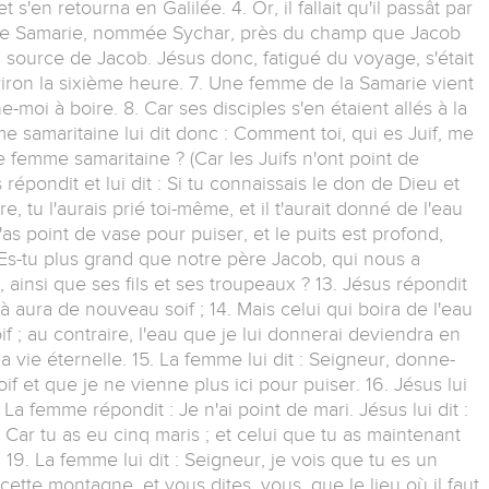
et s'en retourna en Galilée. 4. Or, il fallait qu'il passât par
lle de Samarie, nommée Sychar, près du champ que Jacob
la source de Jacob. Jésus donc, fatigué du voyage, s'était
environ la sixième heure. 7. Une femme de la Samarie vient
e-moi à boire. 8. Car ses disciples s'en étaient allés à la
me samaritaine lui dit donc : Comment toi, qui es Juif, me
 femme samaritaine ? (Car les Juifs n'ont point de
 répondit et lui dit : Si tu connaissais le don de Dieu et
e, tu l'aurais prié toi-même, et il t'aurait donné de l'eau
n'as point de vase pour puiser, et le puits est profond,
 Es-tu plus grand que notre père Jacob, qui nous a
 ainsi que ses fils et ses troupeaux ? 13. Jésus répondit
là aura de nouveau soif ; 14. Mais celui qui boira de l'eau
if ; au contraire, l'eau que je lui donnerai deviendra en
la vie éternelle. 15. La femme lui dit : Seigneur, donne-
oif et que je ne vienne plus ici pour puiser. 16. Jésus lui
7. La femme répondit : Je n'ai point de mari. Jésus lui dit :
8. Car tu as eu cinq maris ; et celui que tu as maintenant
a. 19. La femme lui dit : Seigneur, je vois que tu es un
ette montagne, et vous dites, vous, que le lieu où il faut