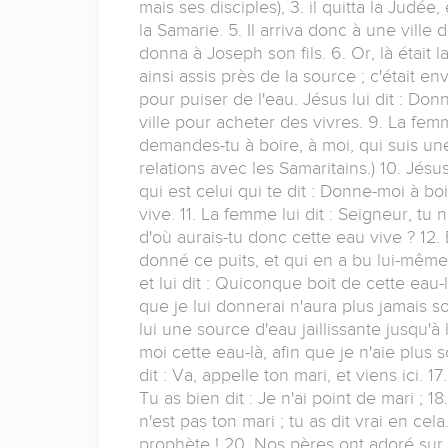
mais ses disciples), 3. il quitta la Judée, 
la Samarie. 5. Il arriva donc à une vi
donna à Joseph son fils. 6. Or, là était 
ainsi assis près de la source ; c'était 
pour puiser de l'eau. Jésus lui dit : Donn
ville pour acheter des vivres. 9. La fem
demandes-tu à boire, à moi, qui suis une
relations avec les Samaritains.) 10. Jésus
qui est celui qui te dit : Donne-moi à boir
vive. 11. La femme lui dit : Seigneur, tu 
d'où aurais-tu donc cette eau vive ? 12.
donné ce puits, et qui en a bu lui-même,
et lui dit : Quiconque boit de cette eau-
que je lui donnerai n'aura plus jamais so
lui une source d'eau jaillissante jusqu'à 
moi cette eau-là, afin que je n'aie plus s
dit : Va, appelle ton mari, et viens ici. 1
Tu as bien dit : Je n'ai point de mari ; 1
n'est pas ton mari ; tu as dit vrai en cel
prophète ! 20. Nos pères ont adoré sur c