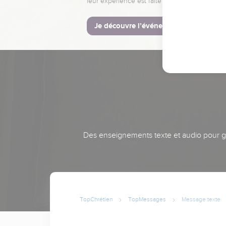
leur expérience est faite pour vous.
Je découvre l’événement
Des enseignements texte et audio pour gra
TopChrétien
TopMessages
Message texte