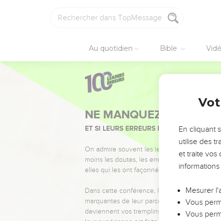
Au quotidien
Bible
Vid
Vot
NE MANQUEZ PAS L’ÉVÉ
ET SI LEURS ERREURS POUVAIENT VOUS 
En cliquant 
utilise des 
On admire souvent les leaders pour leurs réussi
et traite vo
moins les doutes, les erreurs et les saisons di
informations
elles qui les ont façonnés.
Mesurer l'
Dans cette conférence, leaders, entrepreneur
marquantes de leur parcours et les clés pour
Vous perme
deviennent vos tremplins. Que vous guidiez 
Vous perme