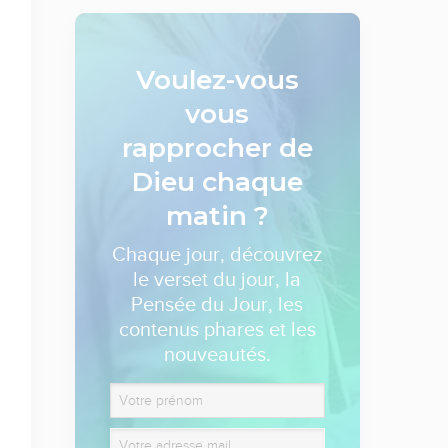
Voulez-vous
vous
rapprocher de
Dieu
chaque
matin ?
Chaque jour, découvrez
le verset du jour, la
Pensée du Jour, les
contenus phares et les
nouveautés.