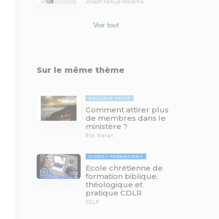
Joseph Kabuya Masanka
Voir tout
Sur le même thème
MESSAGE TEXTE
Comment attirer plus
de membres dans le
ministère ?
Rick Warren
VIDÉO
FORMATIONS
Ecole chrétienne de
11:00
formation biblique,
théologique et
pratique CDLR
CDLR