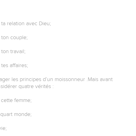
ta relation avec Dieu;
 ton couple;
on travail;
es affaires;
ager les principes d’un moissonneur .Mais avant
sidérer quatre vérités :
e cette femme;
e quart monde;
ie;