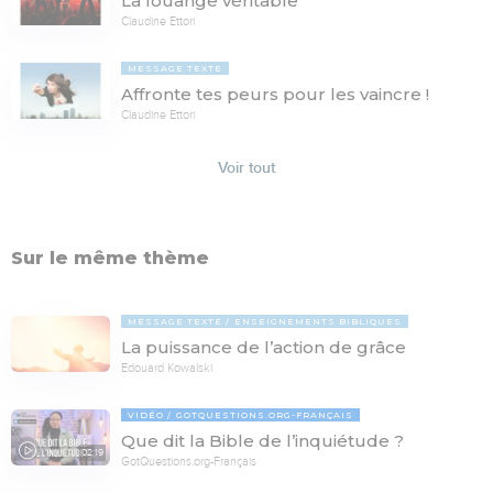
La louange véritable
Claudine Ettori
MESSAGE TEXTE
Affronte tes peurs pour les vaincre !
Claudine Ettori
Voir tout
Sur le même thème
MESSAGE TEXTE
ENSEIGNEMENTS BIBLIQUES
La puissance de l’action de grâce
Edouard Kowalski
VIDÉO
GOTQUESTIONS.ORG-FRANÇAIS
Que dit la Bible de l’inquiétude ?
02:19
GotQuestions.org-Français