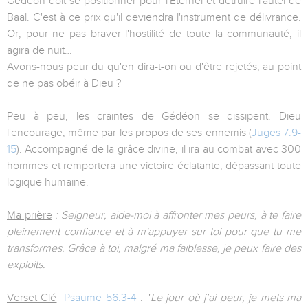
Gédéon doit se positionner pour l'Eternel et détruire l'autel de
Baal. C'est à ce prix qu'il deviendra l'instrument de délivrance.
Or, pour ne pas braver l'hostilité de toute la communauté, il
agira de nuit…
Avons-nous peur du qu'en dira-t-on ou d'être rejetés, au point
de ne pas obéir à Dieu ?
Peu à peu, les craintes de Gédéon se dissipent. Dieu
l'encourage, même par les propos de ses ennemis (
Juges 7.9-
15
). Accompagné de la grâce divine, il ira au combat avec 300
hommes et remportera une victoire éclatante, dépassant toute
logique humaine.
Ma prière
: Seigneur, aide-moi à affronter mes peurs, à te faire
pleinement confiance et à m'appuyer sur toi pour que tu me
transformes. Grâce à toi, malgré ma faiblesse, je peux faire des
exploits.
Verset Clé
Psaume 56.3-4
: "
Le jour où j’ai peur, je mets ma