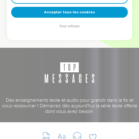
deviennent vos tremplins. Que vous guidiez un ministère, une
équipe, un groupe ou une famille, leur expérience est faite
Accepter tous les cookies
pour vous.
Tout refuser
Je découvre l’événement
Des enseignements texte et audio pour grandir dans la foi et
vous ressourcer ! Démarrez dès aujourd'hui la série texte offerte
dont vous avez besoin.