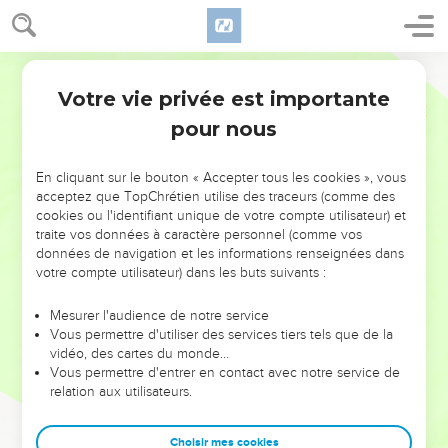
Votre vie privée est importante
pour nous
NE MANQUEZ PAS L’ÉVÉNEMENT
En cliquant sur le bouton « Accepter tous les cookies », vous
DE L’ANNÉE !
acceptez que TopChrétien utilise des traceurs (comme des
cookies ou l'identifiant unique de votre compte utilisateur) et
ET SI LEURS ERREURS POUVAIENT VOUS ÉVITER LES
traite vos données à caractère personnel (comme vos
VOTRES ?
données de navigation et les informations renseignées dans
votre compte utilisateur) dans les buts suivants :
On admire souvent les leaders pour leurs réussites, leur impact,
leur foi ou leur vision. Mais on voit moins les doutes, les erreurs
Mesurer l'audience de notre service
Vous permettre d'utiliser des services tiers tels que de la
et les saisons difficiles qu'ils ont traversés, alors même que ce
vidéo, des cartes du monde…
sont elles qui les ont façonnés.
Vous permettre d'entrer en contact avec notre service de
relation aux utilisateurs.
Dans cette conférence, leaders, entrepreneurs, et responsables
reviennent sur les erreurs marquantes de leur parcours et les
clés pour avancer avec plus de sagesse afin que leurs erreurs
Choisir mes cookies