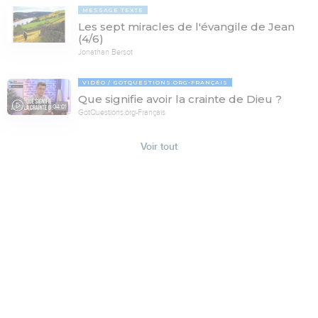
MESSAGE TEXTE
Les sept miracles de l'évangile de Jean
(4/6)
Jonathan Bersot
VIDÉO
GOTQUESTIONS.ORG-FRANÇAIS
Que signifie avoir la crainte de Dieu ?
04:01
GotQuestions.org-Français
Voir tout