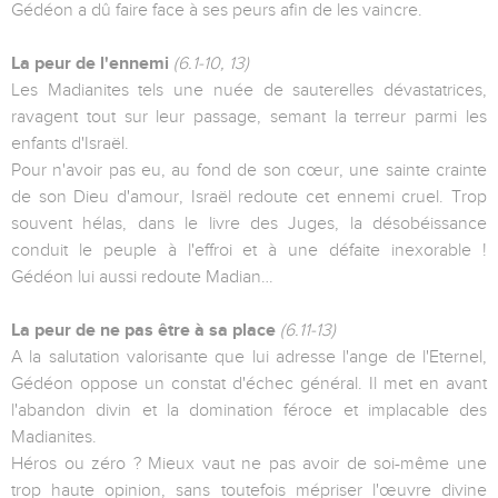
Gédéon a dû faire face à ses peurs afin de les vaincre.
La peur de l'ennemi
(6.1-10, 13)
Les Madianites tels une nuée de sauterelles dévastatrices,
ravagent tout sur leur passage, semant la terreur parmi les
enfants d'Israël.
Pour n'avoir pas eu, au fond de son cœur, une sainte crainte
de son Dieu d'amour, Israël redoute cet ennemi cruel. Trop
souvent hélas, dans le livre des Juges, la désobéissance
conduit le peuple à l'effroi et à une défaite inexorable !
Gédéon lui aussi redoute Madian…
La peur de ne pas être à sa place
(6.11-13)
A la salutation valorisante que lui adresse l'ange de l'Eternel,
Gédéon oppose un constat d'échec général. Il met en avant
l'abandon divin et la domination féroce et implacable des
Madianites.
Héros ou zéro ? Mieux vaut ne pas avoir de soi-même une
trop haute opinion, sans toutefois mépriser l'œuvre divine