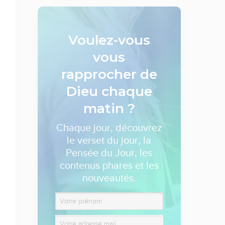
Voulez-vous
vous
rapprocher de
Dieu
chaque
matin ?
Chaque jour, découvrez
le verset du jour, la
Pensée du Jour, les
contenus phares et les
nouveautés.