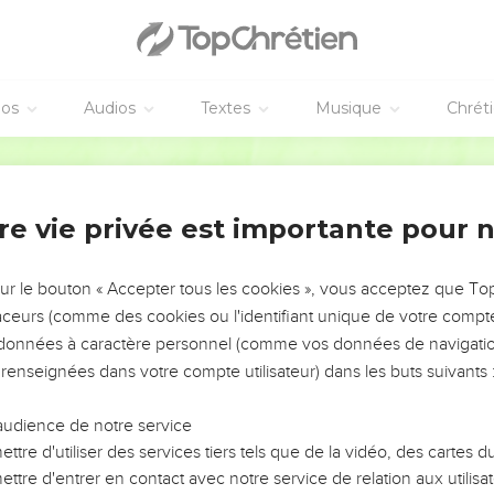
éos
Audios
Textes
Musique
Chrét
re vie privée est importante pour 
NEMENT DE L’ANNÉE !
ÉVITER LES VOTRES ?
sur le bouton « Accepter tous les cookies », vous acceptez que T
traceurs (comme des cookies ou l'identifiant unique de votre compte 
tes, leur impact, leur foi ou leur vision. Mais on voit
s données à caractère personnel (comme vos données de navigatio
fficiles qu'ils ont traversés, alors même que ce sont
 renseignées dans votre compte utilisateur) dans les buts suivants 
audience de notre service
s, et responsables reviennent sur les erreurs
 avancer avec plus de sagesse afin que leurs erreurs
ttre d'utiliser des services tiers tels que de la vidéo, des cartes
un ministère, une équipe, un groupe ou une famille,
ttre d'entrer en contact avec notre service de relation aux utilisat