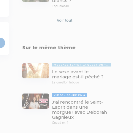
blancs ?
TopChrétien
Voir tout
Sur le même thème
MESSAGE TEXTE
LA QUESTION TABOUE
Le sexe avant le
mariage est-il péché ?
La question taboue
VIDÉO
COUPÉ EN 4
J'ai rencontré le Saint-
29:46
Esprit dans une
morgue ! avec Deborah
Gagnieux
Coupé en 4