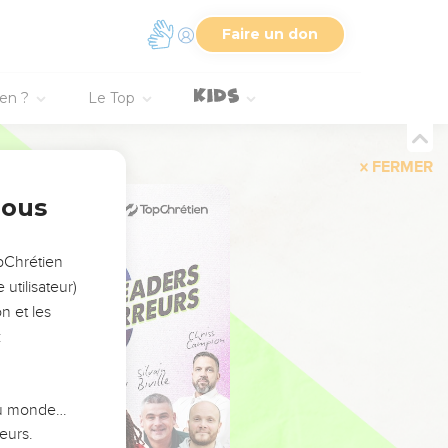
Faire un don
ien ?
Le Top
FERMER
nous
opChrétien
utilisateur)
n et les
:
 du monde…
eurs.