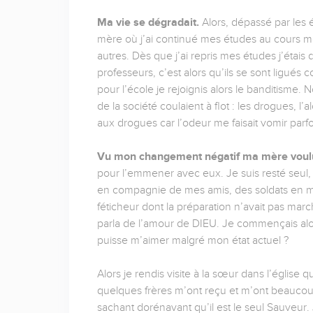
Ma vie se dégradait.
Alors, dépassé par les 
mère où j’ai continué mes études au cours m
autres. Dès que j’ai repris mes études j’étais
professeurs, c’est alors qu’ils se sont ligu
pour l’école je rejoignis alors le banditisme. 
de la société coulaient à flot : les drogues, l’
aux drogues car l’odeur me faisait vomir parfo
Vu mon changement négatif ma mère voulu
pour l’emmener avec eux. Je suis resté seul, i
en compagnie de mes amis, des soldats en ma
féticheur dont la préparation n’avait pas marc
parla de l’amour de DIEU. Je commençais alor
puisse m’aimer malgré mon état actuel ?
Alors je rendis visite à la sœur dans l’église 
quelques frères m’ont reçu et m’ont beaucoup
sachant dorénavant qu’il est le seul Sauveur.