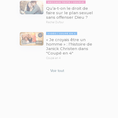
MESSAGE TEXTE
COUPLE
Qu’a-t-on le droit de
faire sur le plan sexuel
sans offenser Dieu ?
Rachel Dufour
VIDÉO
COUPÉ EN 4
« Je croyais être un
49:44
homme » : l'histoire de
Janick Christen dans
"Coupé en 4"
Coupé en 4
Voir tout