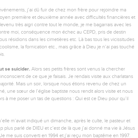
événements, j’ai dû fuir de chez mon frère pour rejoindre ma
oyen première et deuxième année avec difficultés financières et
 devenu très aigri contre tout le monde, je me bagarrais avec les
és contre moi, conséquence mon échec au CEPD, pris de destin
Nous résidions dans les cimetières etc. Là bas tous les vicissitudes
alcoolisme, la fornication etc., mais grâce à Dieu je n’ai pas touché
is.
t se suicider.
Alors ses petits frères sont venus la chercher
nconscient de ce que je faisais. Je rendais visite aux charlatans
jorité. Mais un soir, lorsque nous étions revenu de chez un
hé, une sœur de l’église baptiste nous rendit alors visite et nous
s à me poser un tas de questions : Qui est ce Dieu pour qu’il
qu’elle m’avait indiqué un dimanche, après le culte, le pasteur et
 plus parlé de DIEU et c’est de là que j’ai donné ma vie à Jésus
 Je me suis converti en 1994 et j’ai reçu mon baptême en 1997.