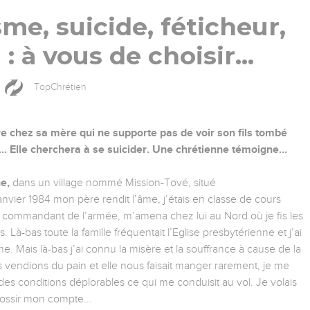
sme, suicide, féticheur,
 : à vous de choisir...
TopChrétien
vre chez sa mère qui ne supporte pas de voir son fils tombé
.. Elle cherchera à se suicider. Une chrétienne témoigne...
ne,
dans un village nommé Mission-Tové, situé
nvier 1984 mon père rendit l’âme, j’étais en classe de cours
, commandant de l’armée, m’amena chez lui au Nord où je fis les
Là-bas toute la famille fréquentait l’Eglise presbytérienne et j’ai
 Mais là-bas j’ai connu la misère et la souffrance à cause de la
endions du pain et elle nous faisait manger rarement, je me
des conditions déplorables ce qui me conduisit au vol. Je volais
rossir mon compte...