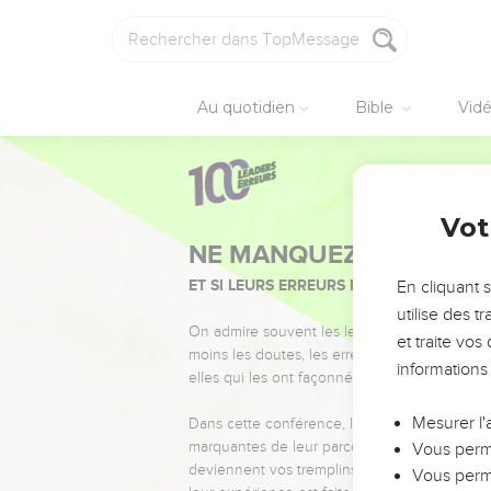
Au quotidien
Bible
Vid
Vot
NE MANQUEZ PAS L’ÉVÉ
ET SI LEURS ERREURS POUVAIENT VOUS 
En cliquant 
utilise des 
On admire souvent les leaders pour leurs réussi
et traite vo
moins les doutes, les erreurs et les saisons di
informations
elles qui les ont façonnés.
Mesurer l'
Dans cette conférence, leaders, entrepreneur
marquantes de leur parcours et les clés pour
Vous perme
deviennent vos tremplins. Que vous guidiez 
Vous perme