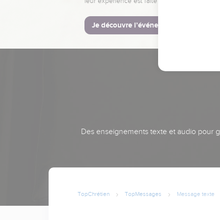
leur expérience est faite pour vous.
Je découvre l’événement
Des enseignements texte et audio pour gra
TopChrétien
TopMessages
Message texte