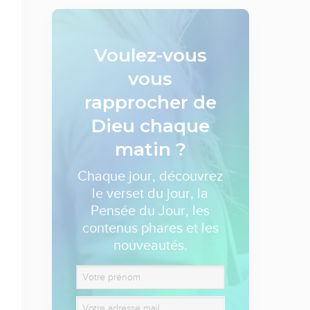
Voulez-vous
vous
rapprocher de
Dieu
chaque
matin ?
Chaque jour, découvrez
le verset du jour, la
Pensée du Jour, les
contenus phares et les
nouveautés.