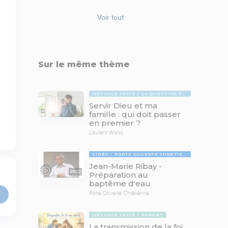
Voir tout
Sur le même thème
MESSAGE TEXTE
LA QUESTION TABOUE
Servir Dieu et ma
famille : qui doit passer
en premier ?
Laurent Weiss
VIDÉO
PORTE OUVERTE CHRÉTIENNE
Jean-Marie Ribay -
69:02
Préparation au
baptême d'eau
Porte Ouverte Chrétienne
MESSAGE TEXTE
PARENT
La transmission de la foi