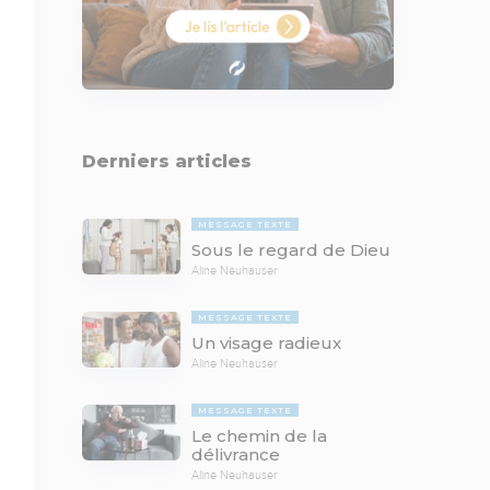
Derniers articles
MESSAGE TEXTE
Sous le regard de Dieu
Aline Neuhauser
MESSAGE TEXTE
Un visage radieux
Aline Neuhauser
MESSAGE TEXTE
Le chemin de la
délivrance
Aline Neuhauser