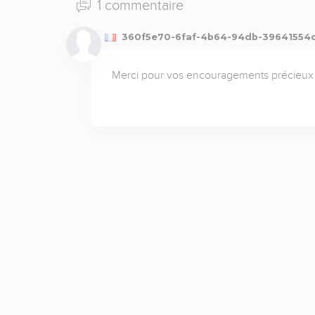
1 commentaire
360f5e70-6faf-4b64-94db-3964155
Merci pour vos encouragements précieux 