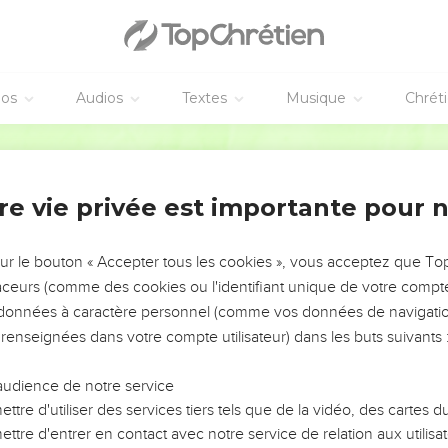
éos
Audios
Textes
Musique
Chrét
re vie privée est importante pour 
NEMENT DE L’ANNÉE !
ÉVITER LES VOTRES ?
sur le bouton « Accepter tous les cookies », vous acceptez que T
traceurs (comme des cookies ou l'identifiant unique de votre compte 
tes, leur impact, leur foi ou leur vision. Mais on voit
s données à caractère personnel (comme vos données de navigatio
fficiles qu'ils ont traversés, alors même que ce sont
 renseignées dans votre compte utilisateur) dans les buts suivants 
audience de notre service
s, et responsables reviennent sur les erreurs
 avancer avec plus de sagesse afin que leurs erreurs
ttre d'utiliser des services tiers tels que de la vidéo, des cartes
un ministère, une équipe, un groupe ou une famille,
ttre d'entrer en contact avec notre service de relation aux utilisat