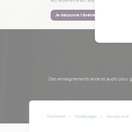
leur expérience est faite pour vous.
Je découvre l’événement
Des enseignements texte et audio pour gra
TopChrétien
TopMessages
Message texte