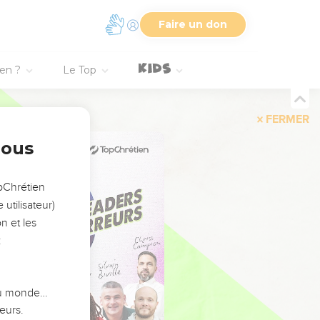
Faire un don
ien ?
Le Top
FERMER
nous
opChrétien
utilisateur)
n et les
:
 du monde…
eurs.