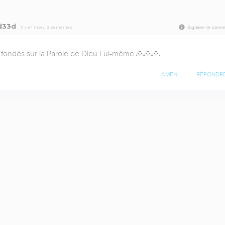
4d33d
Il y a 1 mois, 2 semaines
Signaler le comm
fondés sur la Parole de Dieu Lui-même 🙏🙏🙏
AMEN
RÉPONDR