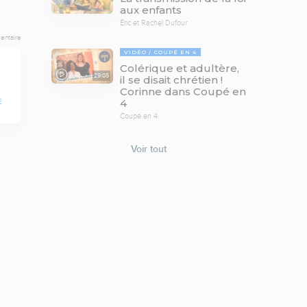
aux enfants
Éric et Rachel Dufour
entaire
VIDÉO
COUPÉ EN 4
Colérique et adultère,
29:05
il se disait chrétien !
Corinne dans Coupé en
4
E
Coupé en 4
Voir tout