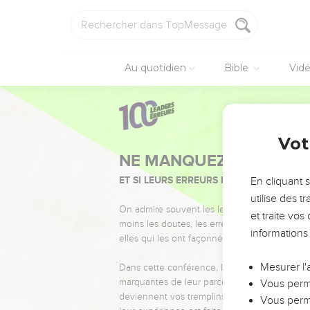
Au quotidien
Bible
Vid
Vot
NE MANQUEZ PAS L’ÉVÉ
ET SI LEURS ERREURS POUVAIENT VOUS 
En cliquant 
utilise des 
On admire souvent les leaders pour leurs réussi
et traite vo
moins les doutes, les erreurs et les saisons di
informations
elles qui les ont façonnés.
Mesurer l'
Dans cette conférence, leaders, entrepreneur
marquantes de leur parcours et les clés pour
Vous perme
deviennent vos tremplins. Que vous guidiez 
Vous perme