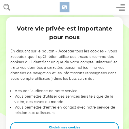
Votre vie privée est importante
pour nous
NE MANQUEZ PAS L’ÉVÉNEMENT
En cliquant sur le bouton « Accepter tous les cookies », vous
DE L’ANNÉE !
acceptez que TopChrétien utilise des traceurs (comme des
cookies ou l'identifiant unique de votre compte utilisateur) et
ET SI LEURS ERREURS POUVAIENT VOUS ÉVITER LES
traite vos données à caractère personnel (comme vos
VOTRES ?
données de navigation et les informations renseignées dans
votre compte utilisateur) dans les buts suivants :
On admire souvent les leaders pour leurs réussites, leur impact,
leur foi ou leur vision. Mais on voit moins les doutes, les erreurs
Mesurer l'audience de notre service
Vous permettre d'utiliser des services tiers tels que de la
et les saisons difficiles qu'ils ont traversés, alors même que ce
vidéo, des cartes du monde…
sont elles qui les ont façonnés.
Vous permettre d'entrer en contact avec notre service de
relation aux utilisateurs.
Dans cette conférence, leaders, entrepreneurs, et responsables
reviennent sur les erreurs marquantes de leur parcours et les
clés pour avancer avec plus de sagesse afin que leurs erreurs
Choisir mes cookies