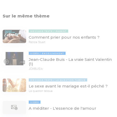
Sur le même thème
MESSAGE TEXTE
PARENT
Comment prier pour nos enfants ?
Patricia Stuart
VIDÉO
ENSEIGNEMENT
Jean-Claude Buis - La vraie Saint Valentin
11:01
(1)
JCMBUIS.tv
MESSAGE TEXTE
LA QUESTION TABOUE
Le sexe avant le mariage est-il péché ?
La question taboue
VIDÉO
A méditer - L'essence de l'amour