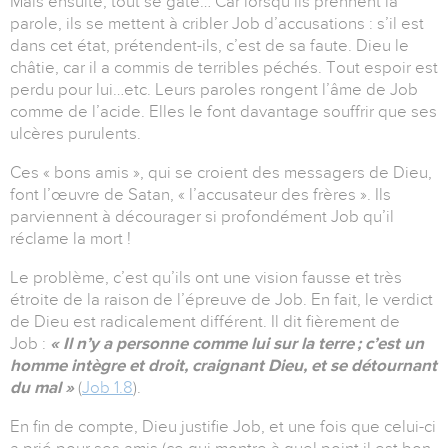
Mais ensuite, tout se gâte… Car lorsqu’ils prennent la
parole, ils se mettent à cribler Job d’accusations : s’il est
dans cet état, prétendent-ils, c’est de sa faute. Dieu le
châtie, car il a commis de terribles péchés. Tout espoir est
perdu pour lui…etc. Leurs paroles rongent l’âme de Job
comme de l’acide. Elles le font davantage souffrir que ses
ulcères purulents.
Ces « bons amis », qui se croient des messagers de Dieu,
font l’œuvre de Satan, « l’accusateur des frères ». Ils
parviennent à décourager si profondément Job qu’il
réclame la mort !
Le problème, c’est qu’ils ont une vision fausse et très
étroite de la raison de l’épreuve de Job. En fait, le verdict
de Dieu est radicalement différent. Il dit fièrement de
Job :
« Il n’y a personne comme lui sur la terre ; c’est un
homme intègre et droit, craignant Dieu, et se détournant
du mal »
(
Job 1.8
).
En fin de compte, Dieu justifie Job, et une fois que celui-ci