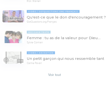
Rick Warren
VIDÉO
GOTQUESTIONS.ORG-FRANÇAIS
Qu'est-ce que le don d'encouragement ?
03:28
GotQuestions.org-Français
MESSAGE TEXTE
Femme : tu as de la valeur pour Dieu…
Sylvie Corman
VIDÉO
ANIMATION
Un petit garçon qui nous ressemble tant
05:36
Carine Pavan
Voir tout