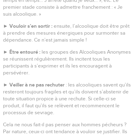
temps en temps… J’arrête quand je veux… », etc. Le
premier stade consiste à admettre franchement : « Je
suis alcoolique. »
Vouloir s’en sortir :
►
ensuite, l’alcoolique doit être prêt
à prendre des mesures énergiques pour surmonter sa
dépendance. Ce n’est jamais simple !
Être entouré :
►
les groupes des Alcooliques Anonymes
se réunissent régulièrement. Ils incitent tous les
participants à s’exprimer et ils les encouragent à
persévérer.
Veiller à ne pas rechuter
►
: les alcooliques savent qu’ils
resteront toujours fragiles et qu’ils doivent s’abstenir de
toute situation propice à une rechute. Si celle-ci se
produit, il faut qu’ils se relèvent et recommencent le
processus de sevrage.
Cela ne nous fait-il pas penser aux hommes pécheurs ?
Par nature, ceux-ci ont tendance à vouloir se justifier. Ils