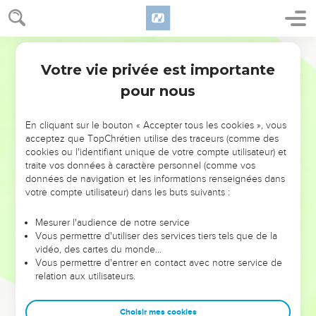
Votre vie privée est importante
pour nous
NE MANQUEZ PAS L’ÉVÉNEMENT
En cliquant sur le bouton « Accepter tous les cookies », vous
DE L’ANNÉE !
acceptez que TopChrétien utilise des traceurs (comme des
cookies ou l'identifiant unique de votre compte utilisateur) et
ET SI LEURS ERREURS POUVAIENT VOUS ÉVITER LES
traite vos données à caractère personnel (comme vos
VOTRES ?
données de navigation et les informations renseignées dans
votre compte utilisateur) dans les buts suivants :
On admire souvent les leaders pour leurs réussites, leur impact,
leur foi ou leur vision. Mais on voit moins les doutes, les erreurs
Mesurer l'audience de notre service
Vous permettre d'utiliser des services tiers tels que de la
et les saisons difficiles qu'ils ont traversés, alors même que ce
vidéo, des cartes du monde…
sont elles qui les ont façonnés.
Vous permettre d'entrer en contact avec notre service de
relation aux utilisateurs.
Dans cette conférence, leaders, entrepreneurs, et responsables
reviennent sur les erreurs marquantes de leur parcours et les
clés pour avancer avec plus de sagesse afin que leurs erreurs
Choisir mes cookies