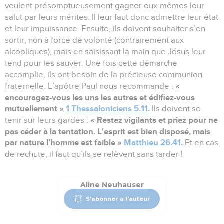
veulent présomptueusement gagner eux-mêmes leur
salut par leurs mérites. Il leur faut donc admettre leur état
et leur impuissance. Ensuite, ils doivent souhaiter s’en
sortir, non à force de volonté (contrairement aux
alcooliques), mais en saisissant la main que Jésus leur
tend pour les sauver. Une fois cette démarche
accomplie, ils ont besoin de la précieuse communion
«
fraternelle. L’apôtre Paul nous recommande :
encouragez-vous les uns les autres et édifiez-vous
mutuellement »
1 Thessaloniciens
5.11
.
Ils doivent se
« Restez vigilants et priez pour ne
tenir sur leurs gardes :
pas céder à la tentation. L'esprit est bien disposé, mais
par nature l’homme est faible »
Matthieu 26.41
.
Et en cas
de rechute, il faut qu’ils se relèvent sans tarder !
Aline Neuhauser
S'abonner à l'auteur