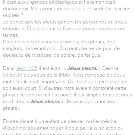
Il était aux urgences pédiatriques et l’examen était
douloureux. Mais pourquoi les pleurs doivent être cachés,
oubliés ?
Je pense que les pleurs gênent les personnes qui nous
entourent. Elles sont mal à l'aise de devoir recevoir ces
larmes.
Dieu nous a créé avec des larmes, des pleurs, des
sanglots, des émotions… On peut pleurer de joie, de
douleurs, de tristesse, de colère, de fatigue…
Dans
Jean 11:35
il est écrit : «
Jésus pleura.
» C’est le
verset le plus court de la Bible. Il est composé de deux
mots. Seuls mots importants. Qu’il est bon que ce verset
soit aussi court. Si d’autres mots avaient complété cette
phrase, le sens aurait été noyé. Il est simple, beau et nous
rend libre. «
Jésus pleura.
». Je peux donc moi aussi
pleurer.
En interdisant à un enfant de pleurer, on l'empêche
d’exprimer ses émotions et il peut par la suite avoir du
mal à les définir. Encouragez vos enfants à mettre des