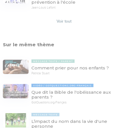
prévention à l'école
Jean-Louis Lafont
Voir tout
Sur le même thème
MESSAGE TEXTE
PARENT
Comment prier pour nos enfants ?
Patricia Stuart
VIDÉO
GOTQUESTIONS.ORG-FRANÇAIS
Que dit la Bible de l'obéissance aux
03:15
parents ?
GotQuestions.org-Français
MESSAGE TEXTE
L’impact du nom dans la vie d'une
personne