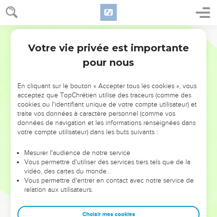
Votre vie privée est importante
pour nous
NE MANQUEZ PAS L’ÉVÉNEMENT
En cliquant sur le bouton « Accepter tous les cookies », vous
DE L’ANNÉE !
acceptez que TopChrétien utilise des traceurs (comme des
cookies ou l'identifiant unique de votre compte utilisateur) et
ET SI LEURS ERREURS POUVAIENT VOUS ÉVITER LES
traite vos données à caractère personnel (comme vos
VOTRES ?
données de navigation et les informations renseignées dans
votre compte utilisateur) dans les buts suivants :
On admire souvent les leaders pour leurs réussites, leur impact,
leur foi ou leur vision. Mais on voit moins les doutes, les erreurs
Mesurer l'audience de notre service
Vous permettre d'utiliser des services tiers tels que de la
et les saisons difficiles qu'ils ont traversés, alors même que ce
vidéo, des cartes du monde…
sont elles qui les ont façonnés.
Vous permettre d'entrer en contact avec notre service de
relation aux utilisateurs.
Dans cette conférence, leaders, entrepreneurs, et responsables
reviennent sur les erreurs marquantes de leur parcours et les
clés pour avancer avec plus de sagesse afin que leurs erreurs
Choisir mes cookies