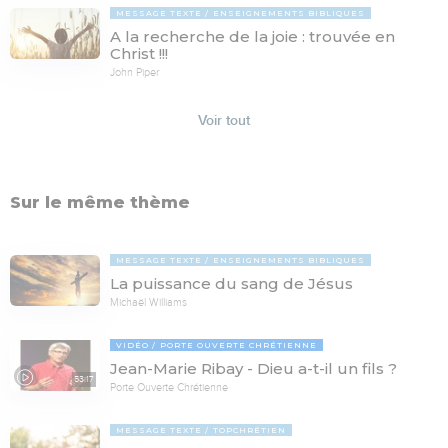
MESSAGE TEXTE
ENSEIGNEMENTS BIBLIQUES
A la recherche de la joie : trouvée en
Christ !!!
John Piper
Voir tout
Sur le même thème
MESSAGE TEXTE
ENSEIGNEMENTS BIBLIQUES
La puissance du sang de Jésus
Michaël Williams
VIDÉO
PORTE OUVERTE CHRÉTIENNE
Jean-Marie Ribay - Dieu a-t-il un fils ?
53:17
Porte Ouverte Chrétienne
MESSAGE TEXTE
TOPCHRÉTIEN