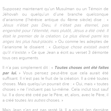
Supposez maintenant qu’un Musulman ou un Témoin de
Jéhovah ou quelqu’un d’une branche quelconque
d’arianisme (l’hérésie antique du 4ème siècle) dise : «
Jésus n’était pas Dieu, il n’était pas éternel, pas
engendré pour l’éternité, mais plutôt, Jésus a été créé. Il
était le premier de la création. Le plus élevé parmi les
anges les plus haut-placés.
» Ou comme les adeptes de
l’arianisme le disaient : «
Quelque chose existait avant
qu’il n’existe.
» Ce que Jean a écrit au verset 3 démonte
tous ces arguments.
Il n’a pas simplement dit : «
Toutes choses ont été faites
par lui.
» Vous pensez peut-être que cela aurait été
suffisant. Il n’est pas le fruit de la création. Il a créé toutes
choses. Mais quelqu’un pourrait dire : « Oui, mais « toutes
choses » ne l’incluent pas lui-même. Cela inclut tout sauf
lui. Il a donc été créé par le Père, et, alors, avec le Père, il
a créé toutes
les autres
choses. »
Mais Jean n’en est pas resté là. Il a ajouté (en dernière