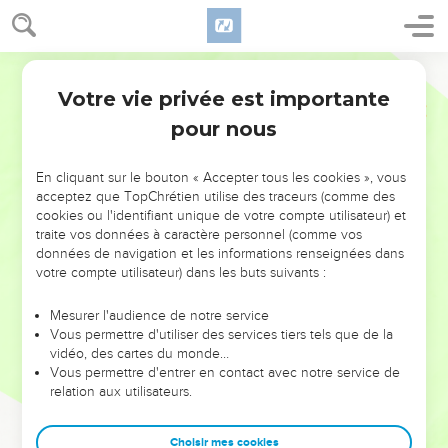
Votre vie privée est importante
pour nous
NE MANQUEZ PAS L’ÉVÉNEMENT
En cliquant sur le bouton « Accepter tous les cookies », vous
DE L’ANNÉE !
acceptez que TopChrétien utilise des traceurs (comme des
cookies ou l'identifiant unique de votre compte utilisateur) et
ET SI LEURS ERREURS POUVAIENT VOUS ÉVITER LES
traite vos données à caractère personnel (comme vos
VOTRES ?
données de navigation et les informations renseignées dans
votre compte utilisateur) dans les buts suivants :
On admire souvent les leaders pour leurs réussites, leur impact,
leur foi ou leur vision. Mais on voit moins les doutes, les erreurs
Mesurer l'audience de notre service
Vous permettre d'utiliser des services tiers tels que de la
et les saisons difficiles qu'ils ont traversés, alors même que ce
vidéo, des cartes du monde…
sont elles qui les ont façonnés.
Vous permettre d'entrer en contact avec notre service de
relation aux utilisateurs.
Dans cette conférence, leaders, entrepreneurs, et responsables
reviennent sur les erreurs marquantes de leur parcours et les
clés pour avancer avec plus de sagesse afin que leurs erreurs
Choisir mes cookies