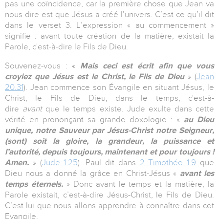
pas une coïncidence, car la première chose que Jean va
nous dire est que Jésus a créé l’univers. C’est ce qu’il dit
dans le verset 3. L’expression « au commencement »
signifie : avant toute création de la matière, existait la
Parole, c'est-à-dire le Fils de Dieu.
Souvenez-vous : «
Mais ceci est écrit afin que vous
croyiez que Jésus est le Christ, le Fils de Dieu
» (
Jean
20.31
). Jean commence son Évangile en situant Jésus, le
Christ, le Fils de Dieu, dans le temps, c'est-à-
dire
avant
que le temps existe. Jude exulte dans cette
vérité en prononçant sa grande doxologie : «
au Dieu
unique, notre Sauveur par Jésus-Christ notre Seigneur,
(sont) soit la gloire, la grandeur, la puissance et
l’autorité, depuis toujours, maintenant et pour toujours !
Amen.
» (
Jude 1.25
). Paul dit dans
2 Timothée 1.9
que
Dieu nous a donné la grâce en Christ-Jésus «
avant les
temps éternels.
» Donc avant le temps et la matière, la
Parole existait, c’est-à-dire Jésus-Christ, le Fils de Dieu.
C’est lui que nous allons apprendre à connaître dans cet
Evangile.