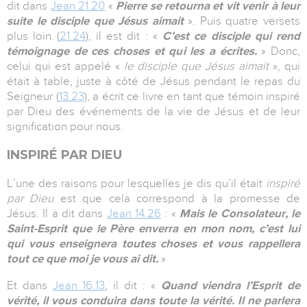
dit dans
Jean 21.20
«
Pierre se retourna et vit venir à leur
suite le disciple que Jésus aimait
». Puis quatre versets
plus loin (
21.24
), il est dit : «
C’est ce disciple qui rend
témoignage de ces choses et qui les a écrites.
» Donc,
celui qui est appelé «
le disciple que Jésus aimait
», qui
était à table, juste à côté de Jésus pendant le repas du
Seigneur (
13.23
), a écrit ce livre en tant que témoin inspiré
par Dieu des événements de la vie de Jésus et de leur
signification pour nous.
INSPIRÉ PAR DIEU
L’une des raisons pour lesquelles je dis qu’il était
inspiré
par Dieu
est que cela correspond à la promesse de
Jésus. Il a dit dans
Jean 14.26
: «
Mais le Consolateur, le
Saint-Esprit que le Père enverra en mon nom, c’est lui
qui vous enseignera toutes choses et vous rappellera
tout ce que moi je vous ai dit.
»
Et dans
Jean 16.13
, il dit : «
Quand viendra l’Esprit de
vérité, il vous conduira dans toute la vérité. Il ne parlera