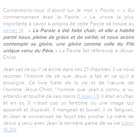
Concentrons-nous d’abord sur le mot
« Parole »
. « Au
commencement était la Parole. » La chose la plus
importante à savoir à propos de cette Parole se trouve au
verset 14
: «
La Parole a été faite chair, et elle a habité
parmi nous, pleine de grâce et de vérité; et nous avons
contemplé sa gloire, une gloire comme celle du Fils
unique venu du Père.
» La Parole fait référence à Jésus-
Christ.
Jean sait ce qu’il va écrire dans ces 21 chapitres. Il va nous
raconter l’histoire de ce que Jésus a fait et ce qu’il a
enseigné. Ce livre traite de la vie et de l’œuvre de
l’homme Jésus-Christ; l’homme que Jean a connu, a vu,
entendu et touché de ses mains (
1 Jean 1.1
). Il était en chair
et en os. Il n’était pas un fantôme ou une image qui
apparaît et disparaît. Il mangeait et buvait, il se fatiguait,
et Jean le connaissait de façon très proche. La mère de
Jésus a vécu avec Jean la dernière partie de sa vie (
Jean
19.26
).