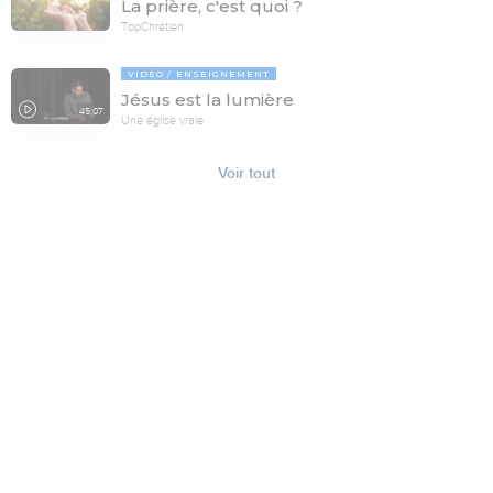
La prière, c'est quoi ?
TopChrétien
VIDÉO
ENSEIGNEMENT
Jésus est la lumière
45:07
Une église vraie
Voir tout