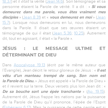
18.37
) et il
était
la vérité (
Jean 14.6
). Son témoignage et sa
personne étaient la Parole de vérité. Il a dit : «
Si vous
demeurez dans ma parole, vous êtes vraiment mes
disciples
» (
Jean 8.31
) et «
vous demeurez en moi
» (
Jean
15.7
). Lorsque nous demeurons en lui, nous demeurons
dans la Parole. Il disait que ses œuvres étaient un
témoignage de qui il était (
Jean 5.36
;
10.25
). Autrement
dit, tout en agissant, il était « la Parole ».
JÉSUS : LE MESSAGE ULTIME ET
DÉTERMINANT DE DIEU
Dans
Apocalypse 19.13
(écrit par le même auteur que
l’Evangile), Jean décrit le retour glorieux de Jésus : «
Il est
vêtu d’un manteau trempé de sang. Son nom est
la Parole de Dieu.
» Jésus est appelé « la Parole de Dieu »
et il revient sur la terre. Deux versets plus loin Jean dit : «
De sa bouche sort une épée tranchante
» (
Ap. 19.15
).
Autrement dit, Jésus frappe les nations par la puissance
de la Parole de Dieu qu’il prononce, l’épée de l’Esprit
(
Ephésiens 6.17
). Mais la puissance de cette parole est si