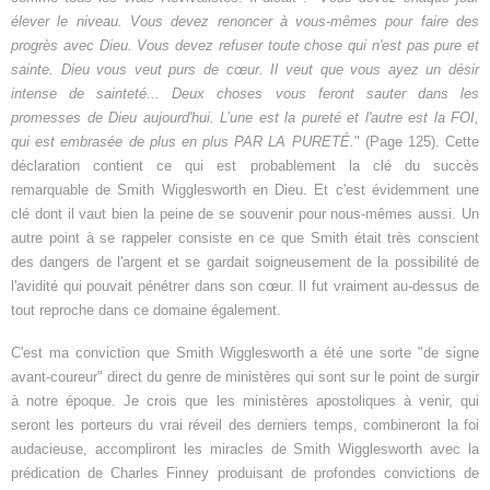
élever le niveau. Vous devez renoncer à vous-mêmes pour faire des
progrès avec Dieu. Vous devez refuser toute chose qui n'est pas pure et
sainte. Dieu vous veut purs de cœur. Il veut que vous ayez un désir
intense de sainteté... Deux choses vous feront sauter dans les
promesses de Dieu aujourd'hui. L’une est la pureté et l'autre est la FOI,
qui est embrasée de plus en plus PAR LA PURETÉ.
" (Page 125). Cette
déclaration contient ce qui est probablement la clé du succès
remarquable de Smith Wigglesworth en Dieu. Et c'est évidemment une
clé dont il vaut bien la peine de se souvenir pour nous-mêmes aussi. Un
autre point à se rappeler consiste en ce que Smith était très conscient
des dangers de l'argent et se gardait soigneusement de la possibilité de
l'avidité qui pouvait pénétrer dans son cœur. Il fut vraiment au-dessus de
tout reproche dans ce domaine également.
C'est ma conviction que Smith Wigglesworth a été une sorte "de signe
avant-coureur" direct du genre de ministères qui sont sur le point de surgir
à notre époque. Je crois que les ministères apostoliques à venir, qui
seront les porteurs du vrai réveil des derniers temps, combineront la foi
audacieuse, accompliront les miracles de Smith Wigglesworth avec la
prédication de Charles Finney produisant de profondes convictions de