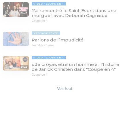
VIDÉO
COUPÉ EN 4
J'ai rencontré le Saint-Esprit dans une
29:46
morgue ! avec Deborah Gagnieux
Coupé en 4
MESSAGE TEXTE
Parlons de l’impudicité
Jean-Marc Ferez
VIDÉO
COUPÉ EN 4
« Je croyais être un homme » : l'histoire
49:44
de Janick Christen dans "Coupé en 4"
Coupé en 4
Voir tout