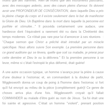
moins que des flammes. Rien de moins que des instruments puissants,
avec des messages ardents, avec des cœurs pleins d'amour. Ils doivent
avoir une PROFONDEUR DE CONSÉCRATION, dans laquelle Dieu a pris
la pleine charge du corps et il existe seulement dans le but de manifester
la Gloire de Dieu. Un Baptême dans la mort dans laquelle la personne est
purifiée et stimulée...
" Il posséda certainement une audace, une
hardiesse dont l’équivalent a rarement été vu dans la Chrétienté des
temps modernes. Ce n'était pas rare pour lui d’annoncer à ses réunions :
"
Chaque sermon que Christ a prêché était introduit par un miracle
spécifique. Nous allons suivre Son exemple. La première personne dans
ce grand auditoire qui se lèvera, quelle que soit sa maladie, je
prierai pour
cette dernière et Dieu le ou la délivrera.
" Et la première personne à se
lever, même si c’était l'estropié le plus déformé, était guérie!
A une autre occasion typique, un homme s’avança pour la prière à cause
d’une douleur à l’estomac et, en commandant à la douleur de partir,
Wigglesworth donna un coup de poing à l'homme dans l'estomac si fort
qu'il fut envoyé au milieu de la pièce (complètement guéri)! Ce genre de
choses arriva plus d'une fois. Wigglesworth croyait qu’il fallait
COMMANDER au malade d’être guéri au nom de Jésus. Sa foi était une
foi sainte et agressive. C’était un homme "violent", prenant position