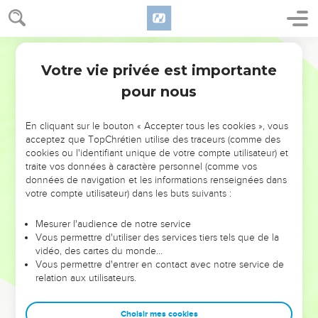
Votre vie privée est importante
pour nous
NE MANQUEZ PAS L’ÉVÉNEMENT
En cliquant sur le bouton « Accepter tous les cookies », vous
DE L’ANNÉE !
acceptez que TopChrétien utilise des traceurs (comme des
cookies ou l'identifiant unique de votre compte utilisateur) et
ET SI LEURS ERREURS POUVAIENT VOUS ÉVITER LES
traite vos données à caractère personnel (comme vos
VOTRES ?
données de navigation et les informations renseignées dans
votre compte utilisateur) dans les buts suivants :
On admire souvent les leaders pour leurs réussites, leur impact,
leur foi ou leur vision. Mais on voit moins les doutes, les erreurs
Mesurer l'audience de notre service
Vous permettre d'utiliser des services tiers tels que de la
et les saisons difficiles qu'ils ont traversés, alors même que ce
vidéo, des cartes du monde…
sont elles qui les ont façonnés.
Vous permettre d'entrer en contact avec notre service de
relation aux utilisateurs.
Dans cette conférence, leaders, entrepreneurs, et responsables
reviennent sur les erreurs marquantes de leur parcours et les
clés pour avancer avec plus de sagesse afin que leurs erreurs
Choisir mes cookies