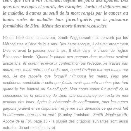
ceux que l'on a vus rarement depuis les jours des apôtres. Des
gens nés aveugles et sourds, des estropiés - tordus et déformés par
la maladie, d'autres au seuil de la mort rongés par le cancer ou
toutes sortes de maladie- tous furent guéris par la puissance
formidable de Dieu. Même des morts furent ressuscités.
Né en 1859 dans la pauvreté, Smith Wigglesworth fut converti par les
Méthodistes à l’âge de huit ans. Dès cette époque, il désirait ardemment
Dieu et avait la passion des âmes. Il était dans le chœur de l'église
Épiscopale locale. "
Quand la plupart des garçons dans le chœur avaient
douze ans, ils durent recevoir la confirmation par l'évêque. Je n’avais pas
douze ans, mais entre neuf et dix ans, quand l'évêque mit ses mains sur
moi. Je me rappelle que lorsqu’il m’imposa les mains, j’eus une
expérience semblable à celle que j'allais avoir quarante années plus tard
quand je fus baptisé du Saint-Esprit. Mon corps entier fut rempli de la
conscience de la présence de Dieu, une conscience qui resta en moi
pendant des jours. Après la cérémonie de confirmation, tous les autres
garçons juraient et se disputaient et je me suis demandé ce qui avait fait
la différence entre eux et moi.
" (Stanley Frodsham,
Smith Wigglesworth,
Apôtre de la Foi
, page 13 - la plupart des citations suivantes sont aussi
extraites de cet excellent livre).