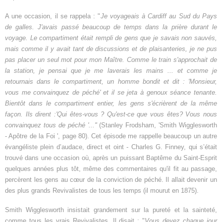
A une occasion, il se rappela : "
Je voyageais à Cardiff au Sud du Pays
de galles. J'avais passé beaucoup de temps dans la prière durant le
voyage. Le compartiment était rempli de gens que je savais non sauvés,
mais comme il y avait tant de discussions et de plaisanteries, je ne pus
pas placer un seul mot pour mon Maître. Comme le train s'approchait de
la station, je pensai que je me laverais les mains ... et comme je
retournais dans le compartiment, un homme bondit et dit : 'Monsieur,
vous me convainquez de péché' et il se jeta à genoux séance tenante.
Bientôt dans le compartiment entier, les gens s'écrièrent de la même
façon. Ils dirent :'Qui êtes-vous ? Qu'est-ce que vous êtes? Vous
nous
convainquez tous de péché '..."
(Stanley Frodsham, 'Smith Wigglesworth
- Apôtre de la Foi ', page 80). Cet épisode me rappelle beaucoup un autre
évangéliste plein d’audace, direct et oint - Charles G. Finney, qui s’était
trouvé dans une occasion où, après un puissant Baptême du Saint-Esprit
quelques années plus tôt, même des commentaires qu'il fit au passage,
percèrent les gens au cœur de la conviction de péché. Il allait devenir un
des plus grands Revivalistes de tous les temps (il mourut en 1875).
Smith Wigglesworth insistait grandement sur la pureté et la sainteté,
comme tous les vrais Revivalistes. Il disait : "
Vous devez chaque jour