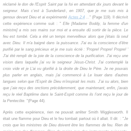
réclamé le don de l'Esprit Saint par la foi en attendant dix jours devant le
seigneur. Mais c’est à Sunderland-, en 1907, que je me suis mis à
genoux devant Dieu et ai expérimenté
Actes 2:4
...
" (Page 119). Il décrivit
cette expérience comme suit : "
Elle [Madame Boddy, la femme d'un
ministre] a mis ses mains sur moi et a ensuite dû sortir de la pièce. Le
feu est tombé. Cela a été un temps merveilleux alors que j'étais là seul
avec Dieu. Il m'a baigné dans la puissance. J'ai eu la conscience d’être
purifié par le sang précieux et je me suis écrié : 'Propre! Propre! Propre! '
J'ai été rempli de la joie de la conscience de la purification. J'ai reçu une
vision dans laquelle j'ai vu le seigneur Jésus-Christ. J'ai contemplé la
croix vide et je L'ai vu glorifié à la droite de Dieu le Père. Je ne pouvais
plus parler en anglais, mais j'ai commencé à Le louer dans d'autres
langues selon que l'Esprit de Dieu m'inspirait les mots. J’ai su alors, bien
que j’aie reçu des onctions précédemment, que maintenant, enfin, j'avais
reçu le réel Baptême dans le Saint-Esprit comme ils l’ont reçu le jour de
la Pentecôte.
"(Page 44).
Après cette expérience, rien ne pouvait arrêter Smith Wigglesworth. Il
était une flamme pour Dieu et le feu tombait partout où il allait. Il dit : "
Je
crois que les ministres de Dieu doivent être les flammes de feu. Rien de