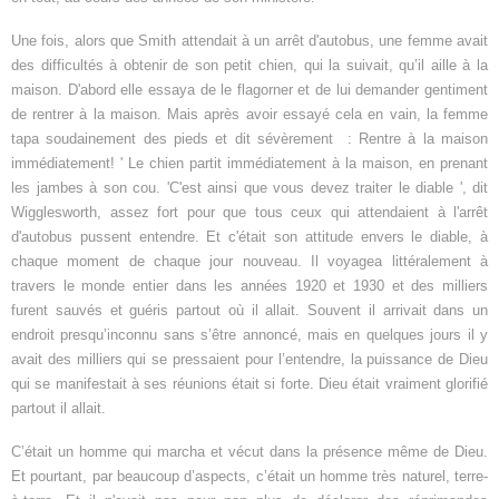
Une fois, alors que Smith attendait à un arrêt d'autobus, une femme avait
des difficultés à obtenir de son petit chien, qui la suivait, qu’il aille à la
maison. D'abord elle essaya de le flagorner et de lui demander gentiment
de rentrer à la maison. Mais après avoir essayé cela en vain, la femme
tapa soudainement des pieds et dit sévèrement : Rentre à la maison
immédiatement! ' Le chien partit immédiatement à la maison, en prenant
les jambes à son cou. 'C'est ainsi que vous devez traiter le diable ', dit
Wigglesworth, assez fort pour que tous ceux qui attendaient à l'arrêt
d'autobus pussent entendre. Et c'était son attitude envers le diable, à
chaque moment de chaque jour nouveau. Il voyagea littéralement à
travers le monde entier dans les années 1920 et 1930 et des milliers
furent sauvés et guéris partout où il allait. Souvent il arrivait dans un
endroit presqu’inconnu sans s’être annoncé, mais en quelques jours il y
avait des milliers qui se pressaient pour l’entendre, la puissance de Dieu
qui se manifestait à ses réunions était si forte. Dieu était vraiment glorifié
partout il allait.
C’était un homme qui marcha et vécut dans la présence même de Dieu.
Et pourtant, par beaucoup d’aspects, c’était un homme très naturel, terre-