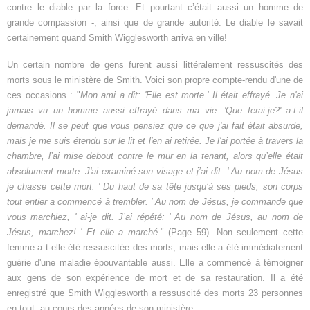
contre le diable par la force. Et pourtant c’était aussi un homme de
grande compassion -, ainsi que de grande autorité. Le diable le savait
certainement quand Smith Wigglesworth arriva en ville!
Un certain nombre de gens furent aussi littéralement ressuscités des
morts sous le ministère de Smith. Voici son propre compte-rendu d'une de
ces occasions : "
Mon ami a dit: 'Elle est morte.' Il était effrayé. Je n'ai
jamais vu un homme aussi effrayé dans ma vie. 'Que ferai-je?' a-t-il
demandé. Il se peut que vous pensiez que ce que j'ai fait était absurde,
mais je me suis étendu sur le lit et l'en ai retirée. Je l'ai portée à travers la
chambre, l’ai mise debout contre le mur en la tenant, alors qu’elle était
absolument morte. J'ai examiné son visage et j’ai dit: ' Au nom de Jésus
je chasse cette mort. ' Du haut de sa tête jusqu’à ses pieds, son corps
tout entier a commencé à trembler. ' Au nom de Jésus, je commande que
vous marchiez, ' ai-je dit. J’ai répété: ' Au nom de Jésus, au nom de
Jésus, marchez! ' Et elle a marché.
" (Page 59). Non seulement cette
femme a t-elle été ressuscitée des morts, mais elle a été immédiatement
guérie d'une maladie épouvantable aussi. Elle a commencé à témoigner
aux gens de son expérience de mort et de sa restauration. Il a été
enregistré que Smith Wigglesworth a ressuscité des morts 23 personnes
en tout, au cours des années de son ministère.