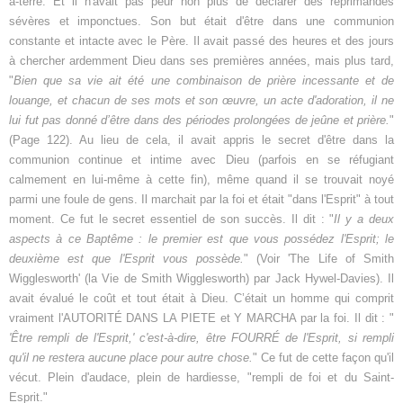
à-terre. Et il n'avait pas peur non plus de déclarer des réprimandes
sévères et imponctues. Son but était d'être dans une communion
constante et intacte avec le Père. Il avait passé des heures et des jours
à chercher ardemment Dieu dans ses premières années, mais plus tard,
"
Bien que sa vie ait été une combinaison de prière incessante et de
louange, et chacun de ses mots et son œuvre, un acte d'adoration, il ne
lui fut pas donné d’être dans des périodes prolongées de jeûne et prière.
"
(Page 122). Au lieu de cela, il avait appris le secret d'être dans la
communion continue et intime avec Dieu (parfois en se réfugiant
calmement en lui-même à cette fin), même quand il se trouvait noyé
parmi une foule de gens. Il marchait par la foi et était "dans l'Esprit" à tout
moment. Ce fut le secret essentiel de son succès. Il dit : "
Il y a deux
aspects à ce Baptême : le premier est que vous possédez l'Esprit; le
deuxième est que l'Esprit vous possède.
" (Voir 'The Life of Smith
Wigglesworth' (la Vie de Smith Wigglesworth) par Jack Hywel-Davies). Il
avait évalué le coût et tout était à Dieu. C’était un homme qui comprit
vraiment l'AUTORITÉ DANS LA PIETE et Y MARCHA par la foi. Il dit : "
'Être rempli de l'Esprit,' c'est-à-dire, être FOURRÉ de l'Esprit, si rempli
qu'il ne restera aucune place pour autre chose.
" Ce fut de cette façon qu'il
vécut. Plein d'audace, plein de hardiesse, "rempli de foi et du Saint-
Esprit."