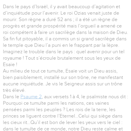
Dans le pays d’Israël, il y avait beaucoup d’agitation et
d’inquiétude pour l’avenir. Le roi Ozias venait juste de
mourir. Son règne a duré 52 ans ; il a été un règne de
progrès et grande prospérité mais l’orgueil a amené ce
roi compétent à faire un sacrilège dans la maison de Dieu.
Sa fin fut pitoyable, il a commis un si grand sacrilège dans
le temple que Dieu l’a puni en le frappant par la lèpre.
Imaginez le trouble dans le pays : quel avenir pour un tel
royaume ! Tout s’écroule brutalement sous les yeux de
Esaïe !
Au milieu de tout ce tumulte, Esaïe voit un Dieu assis,
bien paisiblement, installé sur son trône, ne manifestant
aucune inquiétude. Je vis le Seigneur assis sur un trône
très élevé.
Dans le
Psaume 2
, aux versets 1 à 4, le psalmiste nous dit :
Pourquoi ce tumulte parmi les nations, ces vaines
pensées parmi les peuples ? Les rois de la terre, les
princes se liguent contre l’Eternel…Celui qui siège dans
les cieux rit…Qu’il est bon de lever les yeux vers le ciel :
dans le tumulte de ce monde, notre Dieu reste calme et