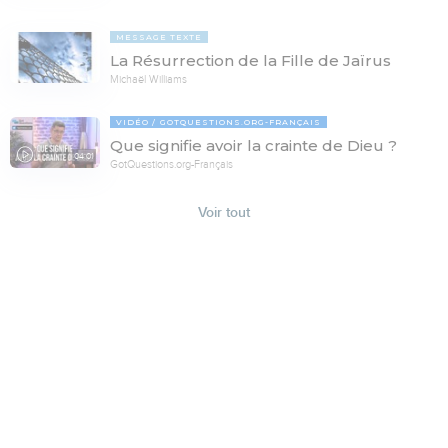
MESSAGE TEXTE
La Résurrection de la Fille de Jaïrus
Michaël Williams
VIDÉO
GOTQUESTIONS.ORG-FRANÇAIS
Que signifie avoir la crainte de Dieu ?
04:01
GotQuestions.org-Français
Voir tout