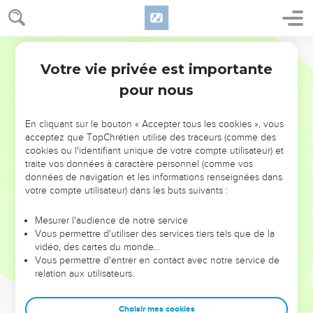
Votre vie privée est importante
pour nous
NE MANQUEZ PAS L’ÉVÉNEMENT
En cliquant sur le bouton « Accepter tous les cookies », vous
DE L’ANNÉE !
acceptez que TopChrétien utilise des traceurs (comme des
cookies ou l'identifiant unique de votre compte utilisateur) et
ET SI LEURS ERREURS POUVAIENT VOUS ÉVITER LES
traite vos données à caractère personnel (comme vos
VOTRES ?
données de navigation et les informations renseignées dans
votre compte utilisateur) dans les buts suivants :
On admire souvent les leaders pour leurs réussites, leur impact,
leur foi ou leur vision. Mais on voit moins les doutes, les erreurs
Mesurer l'audience de notre service
Vous permettre d'utiliser des services tiers tels que de la
et les saisons difficiles qu'ils ont traversés, alors même que ce
vidéo, des cartes du monde…
sont elles qui les ont façonnés.
Vous permettre d'entrer en contact avec notre service de
relation aux utilisateurs.
Dans cette conférence, leaders, entrepreneurs, et responsables
reviennent sur les erreurs marquantes de leur parcours et les
clés pour avancer avec plus de sagesse afin que leurs erreurs
Choisir mes cookies