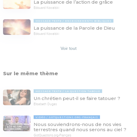
La puissance de l’action de grâce
Edouard Kowalski
MESSAGE TEXTE
ENSEIGNEMENTS BIBLIQUES
La puissance de la Parole de Dieu
Edouard Kowalski
Voir tout
Sur le même thème
MESSAGE TEXTE
LA QUESTION TABOUE
Un chrétien peut-il se faire tatouer ?
Elisabeth Dugas
VIDÉO
GOTQUESTIONS.ORG-FRANÇAIS
Nous souviendrons-nous de nos vies
02:31
terrestres quand nous serons au ciel ?
GotQuestions.org-Français