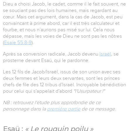
Dieu a choisi Jacob, le cadet, comme il le fait souvent, ne
se souciant pas des lois humaines, mais regardant au
cœur. Mais cet argument, dans la cas de Jacob, est peu
convaincant à prime abord, car il est très calculateur et
fourbe, et nous n’aurions pas misé sur lui. Cela nous
dépasse, mais les voies de Dieu ne sont pas les nôtres
(
Esaïe 55.8-9
).
Après sa conversion radicale, Jacob
devenu
Israël
, se
prosterne devant Esaü, qui le pardonne.
Les 12 fils de Jacob/Israël, issus de son union avec ses
deux femmes et leurs deux servantes, sont les princes
chefs de file des 12 tribus d'Israël. Incroyable bénédiction
pour celui qui s'appelait d'abord
"l'Usurpateur !"
NB : retrouvez l'étude plus approfondie de ce
personnage dans la
première partie
de ce message.
Esaü :
« Le rouquin poilu »