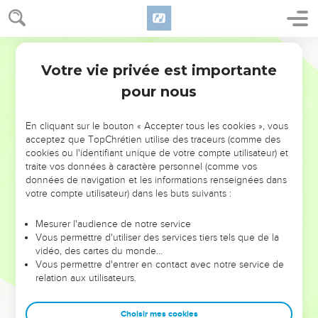
Votre vie privée est importante
pour nous
NE MANQUEZ PAS L’ÉVÉNEMENT
En cliquant sur le bouton « Accepter tous les cookies », vous
DE L’ANNÉE !
acceptez que TopChrétien utilise des traceurs (comme des
cookies ou l'identifiant unique de votre compte utilisateur) et
ET SI LEURS ERREURS POUVAIENT VOUS ÉVITER LES
traite vos données à caractère personnel (comme vos
VOTRES ?
données de navigation et les informations renseignées dans
votre compte utilisateur) dans les buts suivants :
On admire souvent les leaders pour leurs réussites, leur impact,
leur foi ou leur vision. Mais on voit moins les doutes, les erreurs
Mesurer l'audience de notre service
Vous permettre d'utiliser des services tiers tels que de la
et les saisons difficiles qu'ils ont traversés, alors même que ce
vidéo, des cartes du monde…
sont elles qui les ont façonnés.
Vous permettre d'entrer en contact avec notre service de
relation aux utilisateurs.
Dans cette conférence, leaders, entrepreneurs, et responsables
reviennent sur les erreurs marquantes de leur parcours et les
clés pour avancer avec plus de sagesse afin que leurs erreurs
Choisir mes cookies