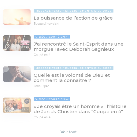
MESSAGE TEXTE
ENSEIGNEMENTS BIBLIQUES
La puissance de l’action de grâce
Edouard Kowalski
VIDÉO
COUPÉ EN 4
J'ai rencontré le Saint-Esprit dans une
29:46
morgue ! avec Deborah Gagnieux
Coupé en 4
MESSAGE TEXTE
ENSEIGNEMENTS BIBLIQUES
Quelle est la volonté de Dieu et
comment la connaître ?
John Piper
VIDÉO
COUPÉ EN 4
« Je croyais être un homme » : l'histoire
49:44
de Janick Christen dans "Coupé en 4"
Coupé en 4
Voir tout