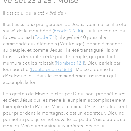
Verset 23 à 29 : Moïse
Il est celui qui a été
« tiré de »
.
Il est aussi une préfiguration de Jésus. Comme lui, il a été
sauvé de la mort bébé (
Exode 2.2-10
). Il a lutté contre les
forces du mal (
Exode 7.11
), il a jeûné 40 jours, il a
commandé aux éléments (Mer Rouge), donné à manger
au peuple, et comme Jésus, il a été transfiguré. Ils ont
tous les deux intercédé pour le peuple, qui pourtant
murmurait et les rejetait (
Nombres 12.1
). Dieu parlait par
leur bouche (
Deutéronome 18.18
). Moïse a donné le
décalogue, et Jésus le commandement nouveau qui
accomplit la loi.
Les gestes de Moïse, dictés par Dieu, sont prophétiques,
et c’est Jésus qui les mène à leur plein accomplissement.
Exemple de la Pâque. Moïse, comme Jésus, se retire seul
pour prier dans la montagne, c’est un adorateur. Dieu ne
permettra pas qu’on retrouve le corps de Moïse après sa
mort, et Moïse apparaîtra aux apôtres lors de la