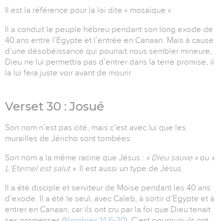
Il est la référence pour la loi dite « mosaïque ».
Il a conduit le peuple hébreu pendant son long exode de
40 ans entre l’Egypte et l’entrée en Canaan. Mais à cause
d’une désobéissance qui pourrait nous sembler mineure,
Dieu ne lui permettra pas d’entrer dans la terre promise, il
la lui fera juste voir avant de mourir.
Verset 30 : Josué
Son nom n’est pas cité, mais c’est avec lui que les
murailles de Jéricho sont tombées.
Son nom a la même racine que Jésus :
« Dieu sauve »
ou
«
L’Eternel est salut »
. Il est aussi un type de Jésus.
Il a été disciple et serviteur de Moïse pendant les 40 ans
d’exode. Il a été le seul, avec Caleb, à sortir d’Egypte et à
entrer en Canaan, car ils ont cru par la foi que Dieu tenait
ses promesses (
Nombres 14.6-30
). C’est pourquoi ils ont