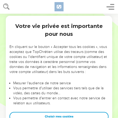
Votre vie privée est importante
pour nous
NE MANQUEZ PAS L’ÉVÉNEMENT
En cliquant sur le bouton « Accepter tous les cookies », vous
DE L’ANNÉE !
acceptez que TopChrétien utilise des traceurs (comme des
cookies ou l'identifiant unique de votre compte utilisateur) et
ET SI LEURS ERREURS POUVAIENT VOUS ÉVITER LES
traite vos données à caractère personnel (comme vos
VOTRES ?
données de navigation et les informations renseignées dans
votre compte utilisateur) dans les buts suivants :
On admire souvent les leaders pour leurs réussites, leur impact,
leur foi ou leur vision. Mais on voit moins les doutes, les erreurs
Mesurer l'audience de notre service
Vous permettre d'utiliser des services tiers tels que de la
et les saisons difficiles qu'ils ont traversés, alors même que ce
vidéo, des cartes du monde…
sont elles qui les ont façonnés.
Vous permettre d'entrer en contact avec notre service de
relation aux utilisateurs.
Dans cette conférence, leaders, entrepreneurs, et responsables
reviennent sur les erreurs marquantes de leur parcours et les
clés pour avancer avec plus de sagesse afin que leurs erreurs
Choisir mes cookies