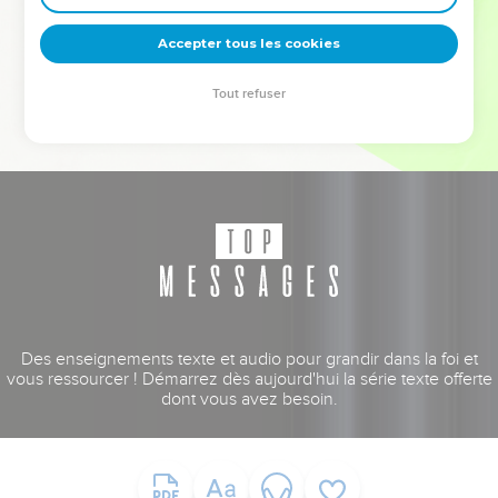
deviennent vos tremplins. Que vous guidiez un ministère, une
équipe, un groupe ou une famille, leur expérience est faite
Accepter tous les cookies
pour vous.
Tout refuser
Je découvre l’événement
Des enseignements texte et audio pour grandir dans la foi et
vous ressourcer ! Démarrez dès aujourd'hui la série texte offerte
dont vous avez besoin.