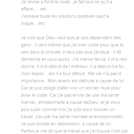
Je révise a fond le code , je fait tout ce qu'il a 
affaire......etc

J'essaye toute les solutions positives sauf la 
magie....etc 

Je vois que Dieu veut que je sois dépendant des 
gens , il veut même que j'ai mon code pour que le 
sert dans la chorale, il veut pas que j'évolue . Il dit 
demande et vous aurez. J'ai même fait sa  il m'a rien 
donne. Il m'a détruit de l intérieur. Il a détruit ma foi , 
mon espoir....etc il a tout détruit . Ma vie n'a pas d 
importance . Mon avenir est détruite a cause de lui .

Car je suis obligé d'aller voir un sorcier rituel pour 
avoir le code. Car j'ai pas envie de use ma santé 
mental , émotionnelle a cause deDieu  et je veux 
plus subir comme moi j'ai subi pour trouver un 
travail. J'ai usé ma santé mentale et émotionnelles . 
Je suis tombé en dépression  a cause de lui. 

Parfois je me dit que le travail que j'ai trouvé c'est par 