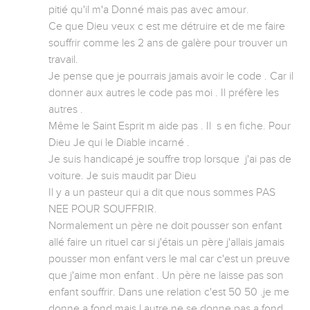
pitié qu'il m'a Donné mais pas avec amour.

Ce que Dieu veux c est me détruire et de me faire 
souffrir comme les 2 ans de galère pour trouver un 
travail. 

Je pense que je pourrais jamais avoir le code . Car il 
donner aux autres le code pas moi . Il préfère les 
autres .

Même le Saint Esprit m aide pas . Il  s en fiche. Pour 
Dieu Je qui le Diable incarné .

Je suis handicapé je souffre trop lorsque  j'ai pas de 
voiture. Je suis maudit par Dieu 

Il y a un pasteur qui a dit que nous sommes PAS 
NEE POUR SOUFFRIR.

Normalement un père ne doit pousser son enfant 
allé faire un rituel car si j'étais un père j'allais jamais 
pousser mon enfant vers le mal car c'est un preuve 
que j'aime mon enfant . Un père ne laisse pas son 
enfant souffrir. Dans une relation c'est 50 50 .je me 
donne a fond mais l autre ne se donne pas a fond.
