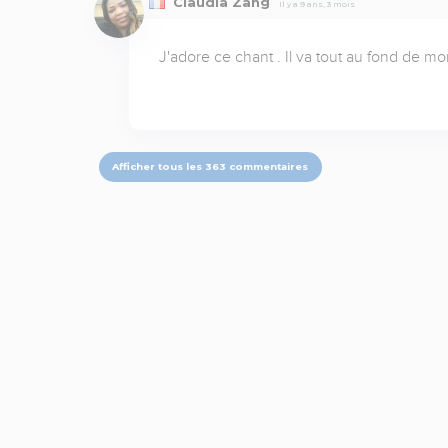
Claudia Zang
Il y a 9 ans, 3 mois
J'adore ce chant . Il va tout au fond de m
Afficher tous les 363 commentaires