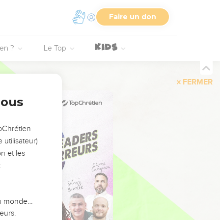
Faire un don
ien ?
Le Top
FERMER
nous
opChrétien
utilisateur)
n et les
:
 du monde…
eurs.