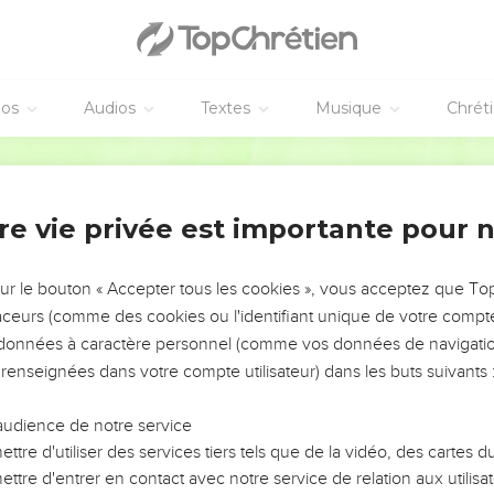
éos
Audios
Textes
Musique
Chrét
re vie privée est importante pour 
NEMENT DE L’ANNÉE !
ÉVITER LES VOTRES ?
sur le bouton « Accepter tous les cookies », vous acceptez que T
traceurs (comme des cookies ou l'identifiant unique de votre compte 
tes, leur impact, leur foi ou leur vision. Mais on voit
s données à caractère personnel (comme vos données de navigatio
fficiles qu'ils ont traversés, alors même que ce sont
 renseignées dans votre compte utilisateur) dans les buts suivants 
audience de notre service
s, et responsables reviennent sur les erreurs
 avancer avec plus de sagesse afin que leurs erreurs
ttre d'utiliser des services tiers tels que de la vidéo, des cartes
un ministère, une équipe, un groupe ou une famille,
ttre d'entrer en contact avec notre service de relation aux utilisat