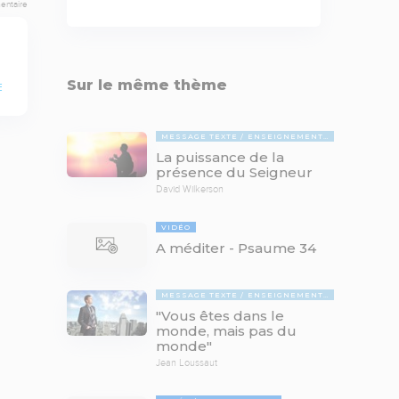
entaire
Sur le même thème
E
MESSAGE TEXTE
ENSEIGNEMENTS BIBLIQUES
La puissance de la
présence du Seigneur
David Wilkerson
VIDÉO
A méditer - Psaume 34
MESSAGE TEXTE
ENSEIGNEMENTS BIBLIQUES
"Vous êtes dans le
monde, mais pas du
monde"
Jean Loussaut