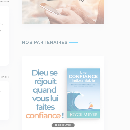
entaire
s 
 
 
E
entaire
 
E