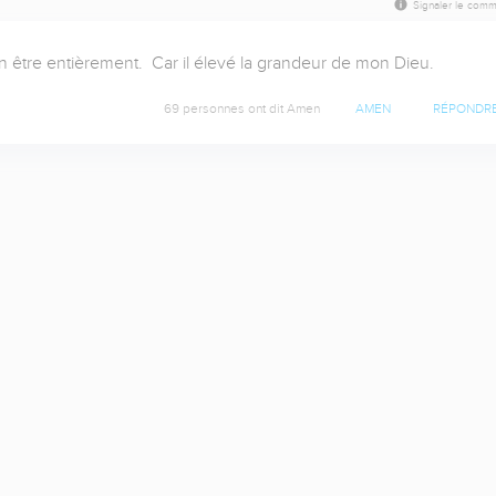
Signaler le comm
on être entièrement.  Car il élevé la grandeur de mon Dieu.
69 personnes ont dit Amen
AMEN
RÉPONDR