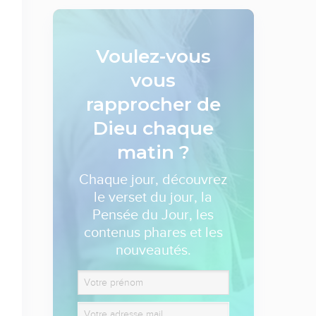
Voulez-vous
vous
rapprocher de
Dieu
chaque
matin ?
Chaque jour, découvrez
le verset du jour, la
Pensée du Jour, les
contenus phares et les
nouveautés.