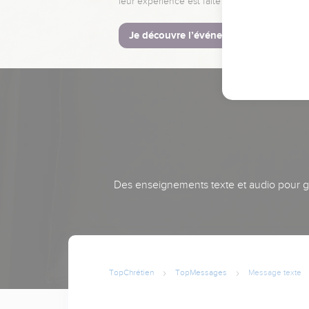
leur expérience est faite pour vous.
Je découvre l’événement
Des enseignements texte et audio pour gra
TopChrétien
TopMessages
Message texte