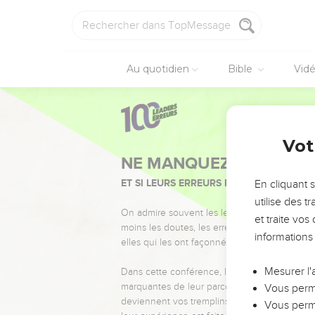
Au quotidien
Bible
Vid
Vot
NE MANQUEZ PAS L’ÉVÉ
ET SI LEURS ERREURS POUVAIENT VOUS 
En cliquant 
utilise des 
On admire souvent les leaders pour leurs réussi
et traite vo
moins les doutes, les erreurs et les saisons di
informations
elles qui les ont façonnés.
Mesurer l'
Dans cette conférence, leaders, entrepreneur
marquantes de leur parcours et les clés pour
Vous perme
deviennent vos tremplins. Que vous guidiez 
Vous perme