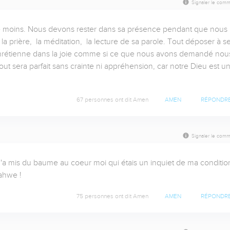
Signaler le comm
e moins. Nous devons rester dans sa présence pendant que nous 
 prière,  la méditation,  la lecture de sa parole. Tout déposer à se
 chrétienne dans la joie comme si ce que nous avons demandé nous
ut sera parfait sans crainte ni appréhension, car notre Dieu est un
67 personnes ont dit Amen
AMEN
RÉPONDR
Signaler le comm
'a mis du baume au coeur moi qui étais un inquiet de ma condition
ahwe !
75 personnes ont dit Amen
AMEN
RÉPONDR