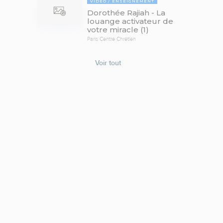
VIDÉO
ENSEIGNEMENT
Dorothée Rajiah - La
louange activateur de
votre miracle (1)
Paris Centre Chrétien
Voir tout