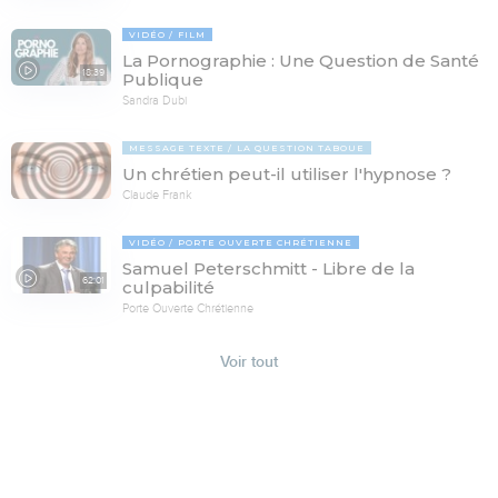
VIDÉO
FILM
La Pornographie : Une Question de Santé
18:39
Publique
Sandra Dubi
MESSAGE TEXTE
LA QUESTION TABOUE
Un chrétien peut-il utiliser l'hypnose ?
Claude Frank
VIDÉO
PORTE OUVERTE CHRÉTIENNE
Samuel Peterschmitt - Libre de la
62:01
culpabilité
Porte Ouverte Chrétienne
Voir tout