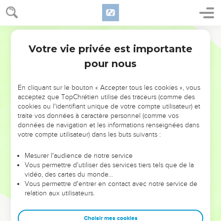
Votre vie privée est importante
pour nous
NE MANQUEZ PAS L’ÉVÉNEMENT
En cliquant sur le bouton « Accepter tous les cookies », vous
DE L’ANNÉE !
acceptez que TopChrétien utilise des traceurs (comme des
cookies ou l'identifiant unique de votre compte utilisateur) et
ET SI LEURS ERREURS POUVAIENT VOUS ÉVITER LES
traite vos données à caractère personnel (comme vos
VOTRES ?
données de navigation et les informations renseignées dans
votre compte utilisateur) dans les buts suivants :
On admire souvent les leaders pour leurs réussites, leur impact,
leur foi ou leur vision. Mais on voit moins les doutes, les erreurs
Mesurer l'audience de notre service
Vous permettre d'utiliser des services tiers tels que de la
et les saisons difficiles qu'ils ont traversés, alors même que ce
vidéo, des cartes du monde…
sont elles qui les ont façonnés.
Vous permettre d'entrer en contact avec notre service de
relation aux utilisateurs.
Dans cette conférence, leaders, entrepreneurs, et responsables
reviennent sur les erreurs marquantes de leur parcours et les
clés pour avancer avec plus de sagesse afin que leurs erreurs
Choisir mes cookies