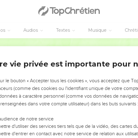
éos
Audios
Textes
Musique
Chrét
re vie privée est importante pour 
NEMENT DE L’ANNÉE !
ÉVITER LES VOTRES ?
sur le bouton « Accepter tous les cookies », vous acceptez que T
traceurs (comme des cookies ou l'identifiant unique de votre compte 
tes, leur impact, leur foi ou leur vision. Mais on voit
s données à caractère personnel (comme vos données de navigatio
fficiles qu'ils ont traversés, alors même que ce sont
 renseignées dans votre compte utilisateur) dans les buts suivants 
audience de notre service
s, et responsables reviennent sur les erreurs
 avancer avec plus de sagesse afin que leurs erreurs
ttre d'utiliser des services tiers tels que de la vidéo, des cartes
un ministère, une équipe, un groupe ou une famille,
ttre d'entrer en contact avec notre service de relation aux utilisat