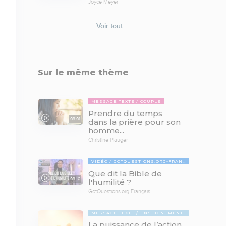
Joyce Meyer
Voir tout
Sur le même thème
MESSAGE TEXTE
COUPLE
Prendre du temps
03:01
dans la prière pour son
homme...
Christine Piauger
VIDÉO
GOTQUESTIONS.ORG-FRANÇAIS
Que dit la Bible de
03:10
l'humilité ?
GotQuestions.org-Français
MESSAGE TEXTE
ENSEIGNEMENTS BIBLIQUES
La puissance de l’action