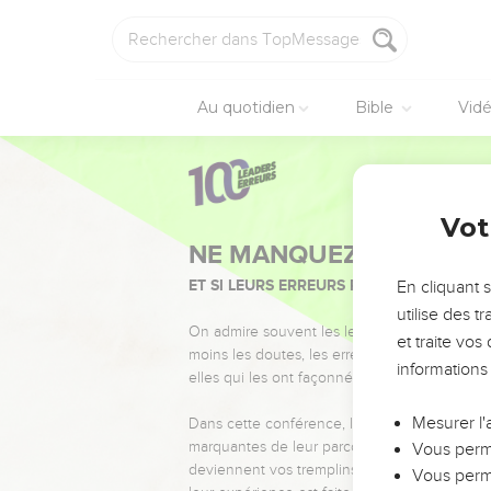
Au quotidien
Bible
Vid
Vot
NE MANQUEZ PAS L’ÉVÉ
ET SI LEURS ERREURS POUVAIENT VOUS 
En cliquant 
utilise des 
On admire souvent les leaders pour leurs réussi
et traite vo
moins les doutes, les erreurs et les saisons di
informations
elles qui les ont façonnés.
Mesurer l'
Dans cette conférence, leaders, entrepreneur
marquantes de leur parcours et les clés pour
Vous perme
deviennent vos tremplins. Que vous guidiez 
Vous perme