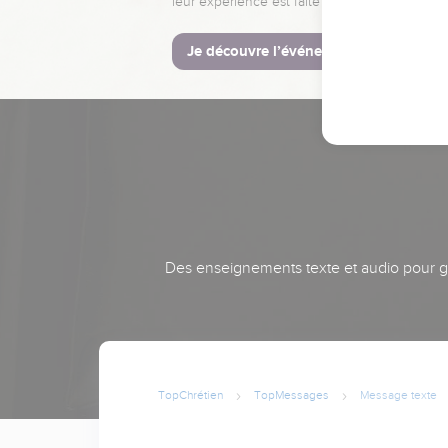
leur expérience est faite pour vous.
Je découvre l’événement
Des enseignements texte et audio pour gra
TopChrétien
TopMessages
Message texte