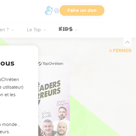
Faire un don
ien ?
Le Top
FERMER
nous
opChrétien
utilisateur)
n et les
:
 du monde…
eurs.