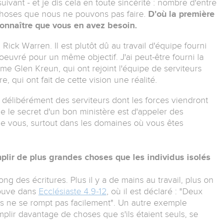
ivant - et je dis cela en toute sincérité : nombre d'entre
 choses que nous ne pouvons pas faire.
D'où la première
connaître que vous en avez besoin.
ick Warren. Il est plutôt dû au travail d'équipe fourni
uvré pour un même objectif. J'ai peut-être fourni la
e Glen Kreun, qui ont rejoint l'équipe de serviteurs
, qui ont fait de cette vision une réalité.
s délibérément des serviteurs dont les forces viendront
 le secret d'un bon ministère est d'appeler des
ue vous, surtout dans les domaines où vous êtes
plir de plus grandes choses que les individus isolés
ng des écritures. Plus il y a de mains au travail, plus on
rouve dans
Ecclésiaste 4.9-12
, où il est déclaré : "Deux
fils ne se rompt pas facilement". Un autre exemple
lir davantage de choses que s'ils étaient seuls, se