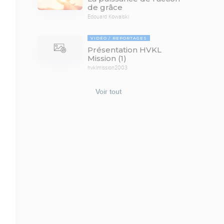
de grâce
Edouard Kowalski
VIDÉO
REPORTAGES
Présentation HVKL
Mission (1)
hvklmission2003
Voir tout