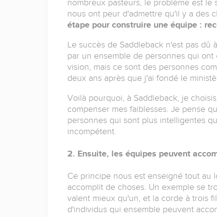
nombreux pasteurs, le problème est le su
nous ont peur d'admettre qu'il y a des
étape pour construire une équipe : re
Le succès de Saddleback n'est pas dû à R
par un ensemble de personnes qui ont oe
vision, mais ce sont des personnes comm
deux ans après que j'ai fondé le ministère
Voilà pourquoi, à Saddleback, je choisi
compenser mes faiblesses. Je pense que
personnes qui sont plus intelligentes q
incompétent.
2. Ensuite, les équipes peuvent accom
Ce principe nous est enseigné tout au lo
accomplit de choses. Un exemple se t
valent mieux qu'un, et la corde à trois 
d'individus qui ensemble peuvent accomp