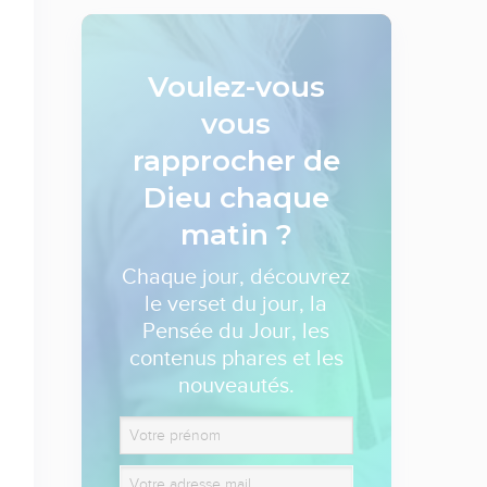
Voulez-vous
vous
rapprocher de
Dieu
chaque
matin ?
Chaque jour, découvrez
le verset du jour, la
Pensée du Jour, les
contenus phares et les
nouveautés.