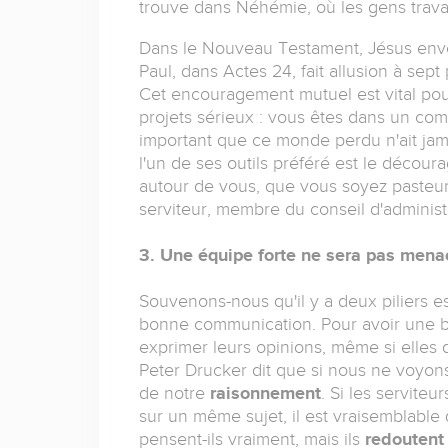
trouve dans Néhémie, où les gens travai
Dans le Nouveau Testament, Jésus envo
Paul, dans Actes 24, fait allusion à sep
Cet encouragement mutuel est vital pour 
projets sérieux : vous êtes dans un com
important que ce monde perdu n'ait jama
l'un de ses outils préféré est le décou
autour de vous, que vous soyez pasteu
serviteur, membre du conseil d'administr
3. Une équipe forte ne sera pas men
Souvenons-nous qu'il y a deux piliers es
bonne communication. Pour avoir une b
exprimer leurs opinions, même si elles d
Peter Drucker dit que si nous ne voyon
de notre
raisonnement
. Si les servite
sur un même sujet, il est vraisemblabl
pensent-ils vraiment, mais ils
redoutent