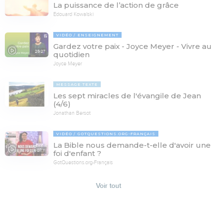
La puissance de l’action de grâce
Edouard Kowalski
VIDÉO
ENSEIGNEMENT
Gardez votre paix - Joyce Meyer - Vivre au
25:27
quotidien
Joyce Meyer
MESSAGE TEXTE
Les sept miracles de l'évangile de Jean
(4/6)
Jonathan Bersot
VIDÉO
GOTQUESTIONS.ORG-FRANÇAIS
La Bible nous demande-t-elle d'avoir une
07:11
foi d'enfant ?
GotQuestions.org-Français
Voir tout