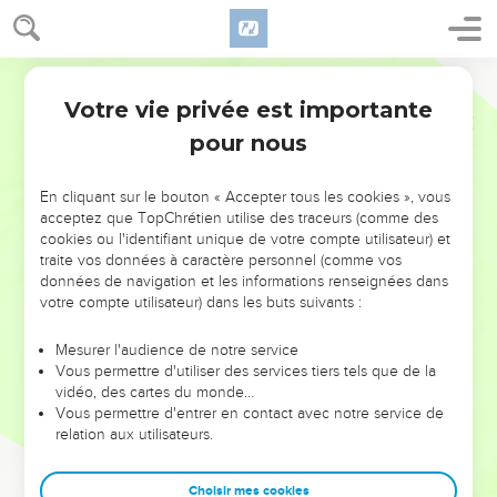
Votre vie privée est importante
pour nous
NE MANQUEZ PAS L’ÉVÉNEMENT
En cliquant sur le bouton « Accepter tous les cookies », vous
DE L’ANNÉE !
acceptez que TopChrétien utilise des traceurs (comme des
cookies ou l'identifiant unique de votre compte utilisateur) et
ET SI LEURS ERREURS POUVAIENT VOUS ÉVITER LES
traite vos données à caractère personnel (comme vos
VOTRES ?
données de navigation et les informations renseignées dans
votre compte utilisateur) dans les buts suivants :
On admire souvent les leaders pour leurs réussites, leur impact,
leur foi ou leur vision. Mais on voit moins les doutes, les erreurs
Mesurer l'audience de notre service
Vous permettre d'utiliser des services tiers tels que de la
et les saisons difficiles qu'ils ont traversés, alors même que ce
vidéo, des cartes du monde…
sont elles qui les ont façonnés.
Vous permettre d'entrer en contact avec notre service de
relation aux utilisateurs.
Dans cette conférence, leaders, entrepreneurs, et responsables
reviennent sur les erreurs marquantes de leur parcours et les
clés pour avancer avec plus de sagesse afin que leurs erreurs
Choisir mes cookies