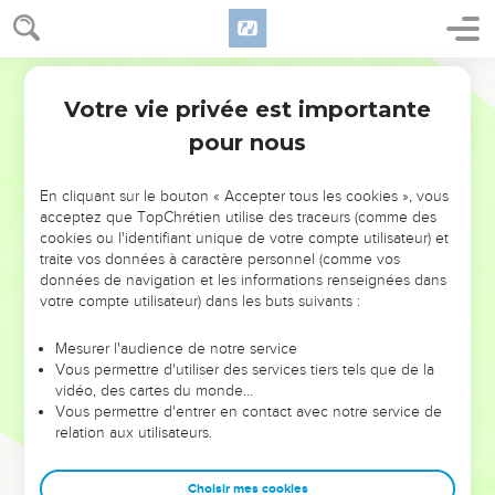
Votre vie privée est importante
pour nous
NE MANQUEZ PAS L’ÉVÉNEMENT
En cliquant sur le bouton « Accepter tous les cookies », vous
DE L’ANNÉE !
acceptez que TopChrétien utilise des traceurs (comme des
cookies ou l'identifiant unique de votre compte utilisateur) et
ET SI LEURS ERREURS POUVAIENT VOUS ÉVITER LES
traite vos données à caractère personnel (comme vos
VOTRES ?
données de navigation et les informations renseignées dans
votre compte utilisateur) dans les buts suivants :
On admire souvent les leaders pour leurs réussites, leur impact,
leur foi ou leur vision. Mais on voit moins les doutes, les erreurs
Mesurer l'audience de notre service
Vous permettre d'utiliser des services tiers tels que de la
et les saisons difficiles qu'ils ont traversés, alors même que ce
vidéo, des cartes du monde…
sont elles qui les ont façonnés.
Vous permettre d'entrer en contact avec notre service de
relation aux utilisateurs.
Dans cette conférence, leaders, entrepreneurs, et responsables
reviennent sur les erreurs marquantes de leur parcours et les
clés pour avancer avec plus de sagesse afin que leurs erreurs
Choisir mes cookies