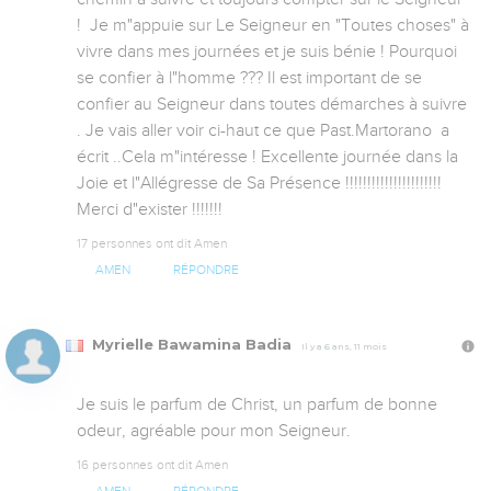
!  Je m"appuie sur Le Seigneur en "Toutes choses" à 
vivre dans mes journées et je suis bénie ! Pourquoi 
se confier à l"homme ??? Il est important de se 
confier au Seigneur dans toutes démarches à suivre 
. Je vais aller voir ci-haut ce que Past.Martorano  a 
écrit ..Cela m"intéresse ! Excellente journée dans la 
Joie et l"Allégresse de Sa Présence !!!!!!!!!!!!!!!!!!!!!!

Merci d"exister !!!!!!!
17 personnes ont dit Amen
AMEN
RÉPONDRE
Myrielle Bawamina Badia
Il y a 6 ans, 11 mois
Je suis le parfum de Christ, un parfum de bonne 
odeur, agréable pour mon Seigneur.
16 personnes ont dit Amen