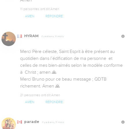
Amen
11 personnes ont dit Amen
AMEN
RÉPONDRE
HYRAM
Il y a 6 ans, 11 mois
Merci Père céleste, Saint Esprit à être présent au 
quotidien dans l’édification de ma personne  et 
celles de mes bien-aimés selon le modèle conforme 
à  Christ ; amen 🙏 

Merci Bruno pour ce beau message ; QDTB 
richement. Amen 🙏
21 personnes ont dit Amen
AMEN
RÉPONDRE
parade
Il y a 6 ans, 11 mois