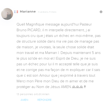
Marianne
Il y a 6 ans, 11 mois
Quell Magnifique message aujourd'hui Pasteur 
Bruno PICARD, il m interpelle directement, j ai 
toujours cru que j étais un échec en moi-même, pas 
de structure solide dans ma vie pas de mariage pas 
de maison, je vivotais, la seule chose solide était 
mon travail et ma Maman l. Depuis maintenant 5 ans 
le plus so'ide en moi et l Esprit de Dieu, je ne suis 
pas un échec pour lui il m accepté telle que je suis 
et ne corrige pas ma façon de m expliquer car il sais 
que c est son Amour que j exprimé à travers tout 
Merci mon Père mon Dieu de m aimer et de me 
protéger au Nom de Jésus AMEN 🙏🙏🙏✝️
13 personnes ont dit Amen
AMEN
RÉPONDRE