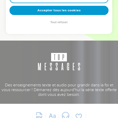
deviennent vos tremplins. Que vous guidiez un ministère, une
équipe, un groupe ou une famille, leur expérience est faite
Accepter tous les cookies
pour vous.
Tout refuser
Je découvre l’événement
Des enseignements texte et audio pour grandir dans la foi et
vous ressourcer ! Démarrez dès aujourd'hui la série texte offerte
dont vous avez besoin.