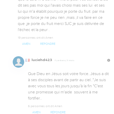
dit ses pas moi qui l'avais choisi mais ses lui  et ses 
lui qui m'a établit pourquoi je porte du fruit .par ma 
propre force je ne peu rien ,mais ,il va faire en ce 
que ,je porte du fruit merci SJC je suis délivrée de 
l'échec et la peur .
19 personnes ont dit Amen
AMEN
RÉPONDRE
luciehd423
Il y a 6 ans, 11 mois
Que Dieu en Jésus soit votre force..Jésus a dit 
à ses disciples avant de partir au ciel.."Je suis 
avec vous tous les jours jusqu'à la fin "C'est 
une promesse qui m'aide  souvent à me 
fortifier..
6 personnes ont dit Amen
AMEN
RÉPONDRE