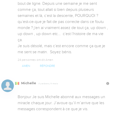
bout de ligne. Depuis une semaine je me sent 
comme ça, tout allait si bien depuis plusieurs 
semaines et là, c`est la descente, POURQUOI ?   
qu`est-ce-que je fait de pas correcte dans ce foutu 
monde ? j`en ai vraiment assez de tout ça, up down , 
up down , up down etc...  c`est l`histoire de ma vie 
ça.  

Je suis désolé, mais c`est encore comme ça que je 
me sent se matin.  Soyez bénis.
24 personnes ont dit Amen
AMEN
RÉPONDRE
Michelle
Il y a 6 ans, 11 mois
Bonjour Je suis Michelle abonné aux messages un 
miracle chaque jour. J’avoue qu’il m’arrive que les 
messages correspondent à ce que je vis. 
