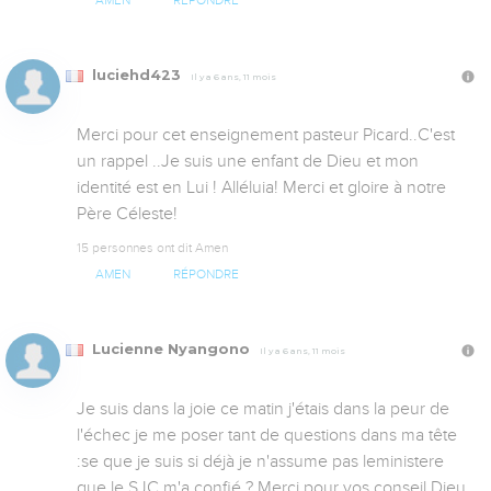
AMEN
RÉPONDRE
luciehd423
Il y a 6 ans, 11 mois
Merci pour cet enseignement pasteur Picard..C'est 
un rappel ..Je suis une enfant de Dieu et mon 
identité est en Lui ! Alléluia! Merci et gloire à notre 
Père Céleste!
15 personnes ont dit Amen
AMEN
RÉPONDRE
Lucienne Nyangono
Il y a 6 ans, 11 mois
Je suis dans la joie ce matin j'étais dans la peur de 
l'échec je me poser tant de questions dans ma tête 
:se que je suis si déjà je n'assume pas leministere 
que le SJC m'a confié ? Merci pour vos conseil Dieu 