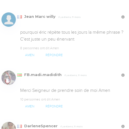
Jean Marc willy
Il y a 6 ans, 11 mois
pourquoi éric répète tous les jours la même phrase ? 
C'est juste un peu énervant
8 personnes ont dit Amen
AMEN
RÉPONDRE
FB.madi.madidith
Il y a 6 ans, 11 mois
Merci Seigneur de prendre soin de moi Amen
10 personnes ont dit Amen
AMEN
RÉPONDRE
DarleneSpencer
Il y a 6 ans, 11 mois