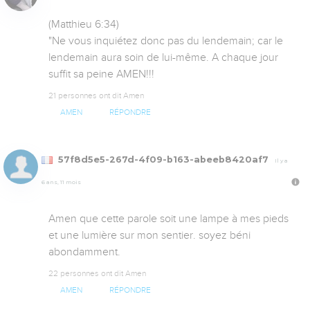
(Matthieu 6:34)

"Ne vous inquiétez donc pas du lendemain; car le 
lendemain aura soin de lui-même. A chaque jour 
suffit sa peine AMEN!!!
21 personnes ont dit Amen
AMEN
RÉPONDRE
57f8d5e5-267d-4f09-b163-abeeb8420af7
Il y a
6 ans, 11 mois
Amen que cette parole soit une lampe à mes pieds 
et une lumière sur mon sentier. soyez béni 
abondamment.
22 personnes ont dit Amen
AMEN
RÉPONDRE