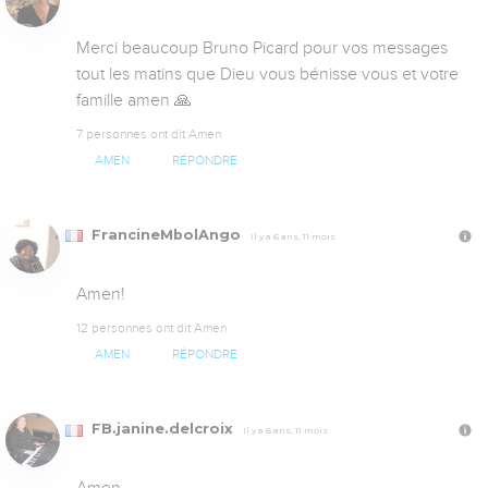
Merci beaucoup Bruno Picard pour vos messages 
tout les matins que Dieu vous bénisse vous et votre 
famille amen 🙏
7 personnes ont dit Amen
AMEN
RÉPONDRE
FrancineMbolAngo
Il y a 6 ans, 11 mois
Amen!
12 personnes ont dit Amen
AMEN
RÉPONDRE
FB.janine.delcroix
Il y a 6 ans, 11 mois