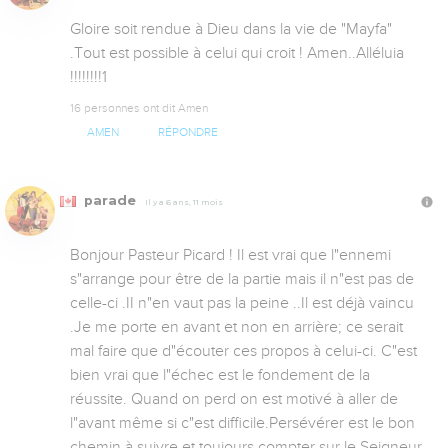
Gloire soit rendue à Dieu dans la vie de "Mayfa" 
.Tout est possible à celui qui croit ! Amen..Alléluia 
!!!!!!!!1
16 personnes ont dit Amen
AMEN
RÉPONDRE
parade
Il y a 6 ans, 11 mois
Bonjour Pasteur Picard ! Il est vrai que l"ennemi 
s"arrange pour être de la partie mais il n"est pas de 
celle-ci .II n"en vaut pas la peine ..Il est déjà vaincu 
.Je me porte en avant et non en arrière; ce serait 
mal faire que d"écouter ces propos à celui-ci. C"est 
bien vrai que l"échec est le fondement de la 
réussite. Quand on perd on est motivé à aller de 
l"avant même si c"est difficile.Persévérer est le bon 
chemin à suivre et toujours compter sur le Seigneur 