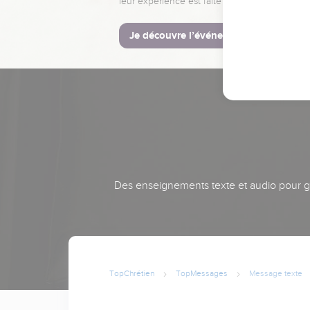
leur expérience est faite pour vous.
Je découvre l’événement
Des enseignements texte et audio pour gra
TopChrétien
TopMessages
Message texte