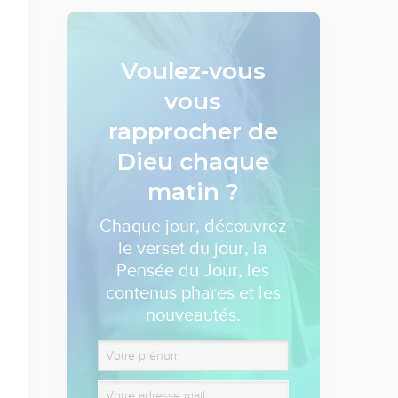
Voulez-vous
vous
rapprocher de
Dieu
chaque
matin ?
Chaque jour, découvrez
le verset du jour, la
Pensée du Jour, les
contenus phares et les
nouveautés.