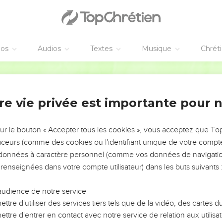
éos
Audios
Textes
Musique
Chrét
re vie privée est importante pour 
NEMENT DE L’ANNÉE !
ÉVITER LES VOTRES ?
sur le bouton « Accepter tous les cookies », vous acceptez que T
traceurs (comme des cookies ou l'identifiant unique de votre compte 
tes, leur impact, leur foi ou leur vision. Mais on voit
s données à caractère personnel (comme vos données de navigatio
fficiles qu'ils ont traversés, alors même que ce sont
 renseignées dans votre compte utilisateur) dans les buts suivants 
audience de notre service
s, et responsables reviennent sur les erreurs
 avancer avec plus de sagesse afin que leurs erreurs
ttre d'utiliser des services tiers tels que de la vidéo, des cartes
un ministère, une équipe, un groupe ou une famille,
ttre d'entrer en contact avec notre service de relation aux utilisat