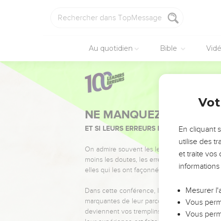
Au quotidien
Bible
Vid
Vot
NE MANQUEZ PAS L’ÉVÉ
ET SI LEURS ERREURS POUVAIENT VOUS 
En cliquant 
utilise des 
On admire souvent les leaders pour leurs réussi
et traite vo
moins les doutes, les erreurs et les saisons di
informations
elles qui les ont façonnés.
Mesurer l'
Dans cette conférence, leaders, entrepreneur
marquantes de leur parcours et les clés pour
Vous perme
deviennent vos tremplins. Que vous guidiez 
Vous perme