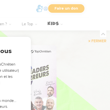
Faire un don
ien ?
Le Top
FERMER
nous
opChrétien
utilisateur)
n et les
:
 du monde…
eurs.