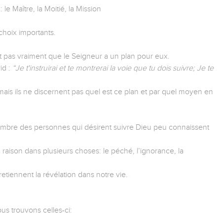
e Maître, la Moitié, la Mission
choix importants.
nt pas vraiment que le Seigneur a un plan pour eux.
id :
“Je t'instruirai et te montrerai la voie que tu dois suivre; Je te
ais ils ne discernent pas quel est ce plan et par quel moyen en
mbre des personnes qui désirent suivre Dieu peu connaissent
ison dans plusieurs choses: le péché, l’ignorance, la
retiennent la révélation dans notre vie.
us trouvons celles-ci: