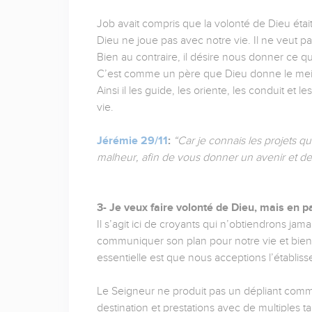
Job avait compris que la volonté de Dieu était 
Dieu ne joue pas avec notre vie. Il ne veut 
Bien au contraire, il désire nous donner ce q
C’est comme un père que Dieu donne le meill
Ainsi il les guide, les oriente, les conduit et l
vie.
Jérémie 29/11
:
“Car je connais les projets que
malheur, afin de vous donner un avenir et de
3- Je veux faire volonté de Dieu, mais en p
Il s’agit ici de croyants qui n’obtiendrons jama
communiquer son plan pour notre vie et bien p
essentielle est que nous acceptions l’établis
Le Seigneur ne produit pas un dépliant comm
destination et prestations avec de multiples t