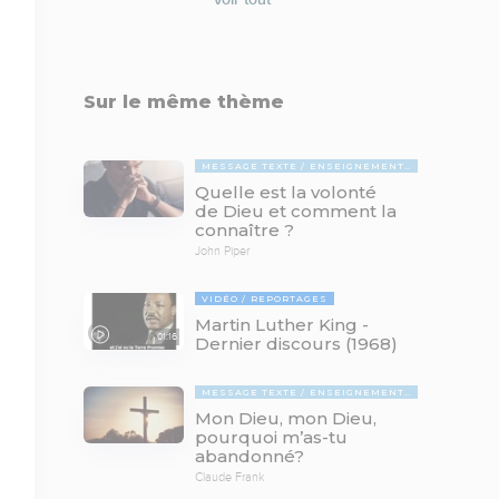
Sur le même thème
MESSAGE TEXTE
ENSEIGNEMENTS BIBLIQUES
Quelle est la volonté
de Dieu et comment la
connaître ?
John Piper
VIDÉO
REPORTAGES
Martin Luther King -
01:16
Dernier discours (1968)
MESSAGE TEXTE
ENSEIGNEMENTS BIBLIQUES
Mon Dieu, mon Dieu,
pourquoi m’as-tu
abandonné?
Claude Frank