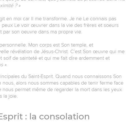
ximité ?
»
agit en moi car Il me transforme. Je ne Le connais pas
e peux Le voir œuvrer dans la vie des frères et soeurs
it par son oeuvre dans ma propre vie.
i personnelle. Mon corps est Son temple, et
lle révélation de Jésus-Christ. C’est Son œuvre qui me
soif de sainteté et qui me fait dire ardemment et
s »
.
rincipales du Saint-Esprit. Quand nous connaissons Son
n nous, alors nous sommes capables de tenir ferme face
e nous permet même de regarder la mort dans les yeux
 la joie.
Esprit : la consolation