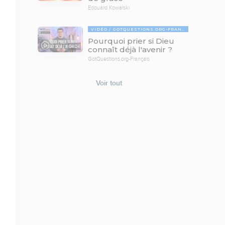
Edouard Kowalski
VIDÉO
GOTQUESTIONS.ORG-FRANÇAIS
Pourquoi prier si Dieu
04:24
connaît déjà l'avenir ?
GotQuestions.org-Français
Voir tout