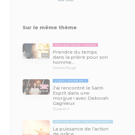
Sur le même thème
MESSAGE TEXTE
COUPLE
Prendre du temps
03:01
dans la prière pour son
homme...
Christine Piauger
VIDÉO
COUPÉ EN 4
J'ai rencontré le Saint-
29:46
Esprit dans une
morgue ! avec Deborah
Gagnieux
Coupé en 4
MESSAGE TEXTE
ENSEIGNEMENTS BIBLIQUES
La puissance de l’action
de grâce