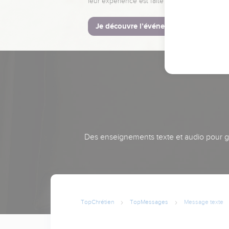
leur expérience est faite pour vous.
Je découvre l’événement
Des enseignements texte et audio pour gra
TopChrétien
TopMessages
Message texte