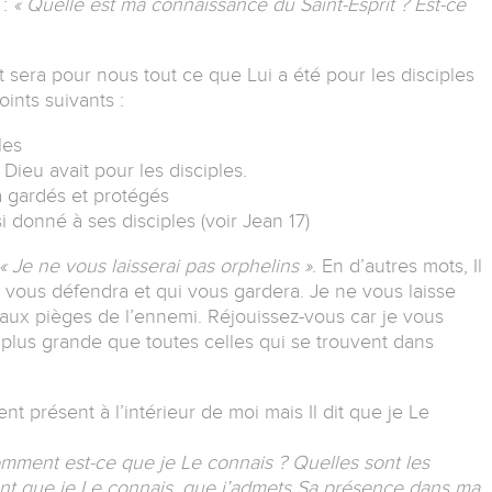
 :
« Quelle est ma connaissance du Saint-Esprit ? Est-ce
it sera pour nous tout ce que Lui a été pour les disciples
oints suivants :
les
 Dieu avait pour les disciples.
s a gardés et protégés
si donné à ses disciples (voir Jean 17)
« Je ne vous laisserai pas orphelins »
. En d’autres mots, Il
 vous défendra et qui vous gardera. Je ne vous laisse
 aux pièges de l’ennemi. Réjouissez-vous car je vous
plus grande que toutes celles qui se trouvent dans
nt présent à l’intérieur de moi mais Il dit que je Le
mment est-ce que je Le connais ? Quelles sont les
nt que je Le connais, que j’admets Sa présence dans ma