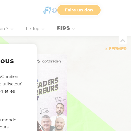
Faire un don
ien ?
Le Top
FERMER
nous
opChrétien
utilisateur)
n et les
:
 du monde…
eurs.