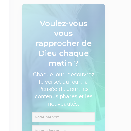
Voulez-vous
vous
rapprocher de
Dieu
chaque
matin ?
Chaque jour, découvrez
le verset du jour, la
Pensée du Jour, les
contenus phares et les
nouveautés.