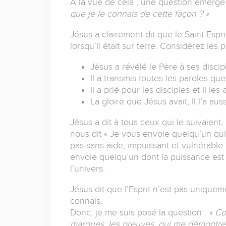
A la vue de cela , une question émerge
que je le connais de cette façon ? »
Jésus a clairement dit que le Saint-Espr
lorsqu’Il était sur terre. Considérez les p
Jésus a révélé le Père à ses discip
Il a transmis toutes les paroles que
Il a prié pour les disciples et Il le
La gloire que Jésus avait, Il l’a aus
Jésus a dit à tous ceux qui le suivaient,
nous dit « Je vous envoie quelqu’un qui
pas sans aide, impuissant et vulnérable
envoie quelqu’un dont la puissance est 
l’univers.
Jésus dit que l’Esprit n’est pas uniqueme
connais.
Donc, je me suis posé la question :
« Co
marques, les preuves, qui me démontre