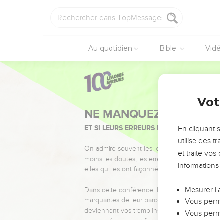
Au quotidien
Bible
Vid
Vot
NE MANQUEZ PAS L’ÉVÉ
ET SI LEURS ERREURS POUVAIENT VOUS 
En cliquant 
utilise des 
On admire souvent les leaders pour leurs réussi
et traite vo
moins les doutes, les erreurs et les saisons di
informations
elles qui les ont façonnés.
Mesurer l'
Dans cette conférence, leaders, entrepreneur
marquantes de leur parcours et les clés pour
Vous perme
deviennent vos tremplins. Que vous guidiez 
Vous perme