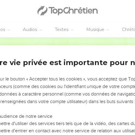
éos
Audios
Textes
Musique
Chrét
re vie privée est importante pour 
NEMENT DE L’ANNÉE !
ÉVITER LES VOTRES ?
sur le bouton « Accepter tous les cookies », vous acceptez que T
traceurs (comme des cookies ou l'identifiant unique de votre compte 
tes, leur impact, leur foi ou leur vision. Mais on voit
s données à caractère personnel (comme vos données de navigatio
fficiles qu'ils ont traversés, alors même que ce sont
 renseignées dans votre compte utilisateur) dans les buts suivants 
audience de notre service
s, et responsables reviennent sur les erreurs
 avancer avec plus de sagesse afin que leurs erreurs
ttre d'utiliser des services tiers tels que de la vidéo, des cartes
un ministère, une équipe, un groupe ou une famille,
ttre d'entrer en contact avec notre service de relation aux utilisat