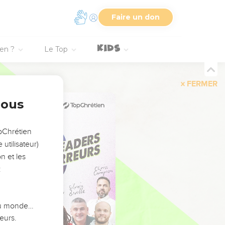
Faire un don
ien ?
Le Top
FERMER
nous
opChrétien
utilisateur)
n et les
:
 du monde…
eurs.