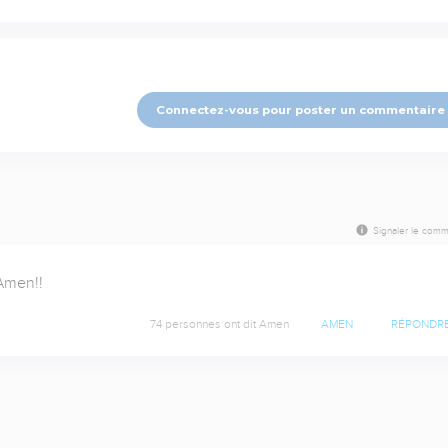
Connectez-vous pour poster un commentaire
Signaler le comm
Amen!!
74 personnes ont dit Amen
AMEN
RÉPONDR