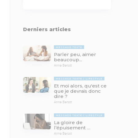
Derniers articles
MESSAGE TEXTE
Parler peu, aimer
beaucoup...
Anne Bersot
MESSAGE TEXTE
LIFESTYLE
Et moi alors, qu'est ce
que je devrais donc
dire ?
Anne Bersot
MESSAGE TEXTE
LIFESTYLE
La gloire de
l’épuisement …
Anne Bersot