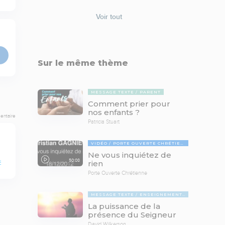
Voir tout
Sur le même thème
MESSAGE TEXTE
PARENT
Comment prier pour
nos enfants ?
entaire
Patricia Stuart
VIDÉO
PORTE OUVERTE CHRÉTIENNE
Ne vous inquiétez de
50:08
rien
E
Porte Ouverte Chrétienne
MESSAGE TEXTE
ENSEIGNEMENTS BIBLIQUES
La puissance de la
présence du Seigneur
David Wilkerson