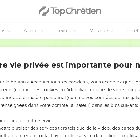
éos
Audios
Textes
Musique
Chrét
re vie privée est importante pour 
NEMENT DE L’ANNÉE !
ÉVITER LES VOTRES ?
sur le bouton « Accepter tous les cookies », vous acceptez que T
traceurs (comme des cookies ou l'identifiant unique de votre compte 
tes, leur impact, leur foi ou leur vision. Mais on voit
s données à caractère personnel (comme vos données de navigatio
fficiles qu'ils ont traversés, alors même que ce sont
 renseignées dans votre compte utilisateur) dans les buts suivants 
audience de notre service
s, et responsables reviennent sur les erreurs
 avancer avec plus de sagesse afin que leurs erreurs
ttre d'utiliser des services tiers tels que de la vidéo, des cartes
un ministère, une équipe, un groupe ou une famille,
ttre d'entrer en contact avec notre service de relation aux utilisat