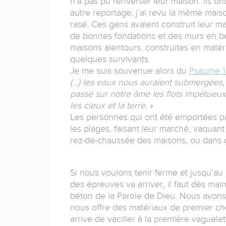
n’a pas pu renverser leur maison. Ils o
autre reportage, j’ai revu la même mais
rasé. Ces gens avaient construit leur m
de bonnes fondations et des murs en béto
maisons alentours, construites en matéri
quelques survivants.
Je me suis souvenue alors du
Psaume 
(…) les eaux nous auraient submergées, 
passé sur notre âme les flots impétueux.
les cieux et la terre.
»
Les personnes qui ont été emportées par
les plages, faisant leur marché, vaquant
rez-de-chaussée des maisons, ou dans des
Si nous voulons tenir ferme et jusqu’au
des épreuves va arriver, il faut dès main
béton de la Parole de Dieu. Nous avons
nous offre des matériaux de premier cho
arrive de vaciller à la première vaguele