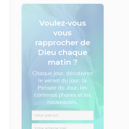
Voulez-vous
vous
rapprocher de
Dieu
chaque
matin ?
Chaque jour, découvrez
le verset du jour, la
Pensée du Jour, les
contenus phares et les
nouveautés.