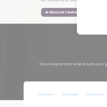
leur expérience est faite pour vous.
Je découvre l’événement
Des enseignements texte et audio pour gra
TopChrétien
TopMessages
Message texte