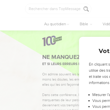
Au quotidien
Bible
Vid
Vot
NE MANQUEZ PAS L’ÉVÉ
ET SI LEURS ERREURS POUVAIENT VOUS 
En cliquant 
utilise des 
On admire souvent les leaders pour leurs réussi
et traite vo
moins les doutes, les erreurs et les saisons di
informations
elles qui les ont façonnés.
Mesurer l'
Dans cette conférence, leaders, entrepreneur
marquantes de leur parcours et les clés pour
Vous perme
deviennent vos tremplins. Que vous guidiez 
Vous perme