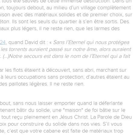
nt tous été sauvés de cette immense destruction. Dans un
on, toujours debout, au milieu d’un village complètement
aison avec des matériaux solides et de premier choix, sur
n. Ils sont les seuls du quartier à s’en être sortis. Des
aux plus légers, il ne reste rien, que les larmes des
124
, quand David dit : «
Sans l’Eternel qui nous protégea
les torrents auraient passé sur notre âme, alors auraient
 (…)Notre secours est dans le nom de l’Eternel qui a fait
 les flots étaient à découvert, sans abri, marchant sur
 à leurs occupations sans protection, d’autres étaient au
 paillotes légères. Il ne reste rien.
 bout, sans nous laisser emporter quand la déferlante
tenant bâtir du solide, une "maison" de foi bâtie sur le
 tout reçu pleinement en Jésus Christ. La Parole de Dieu
ix pour construire du solide dans nos vies. S’il vous
tte, c’est que votre cabane est faite de matériaux trop