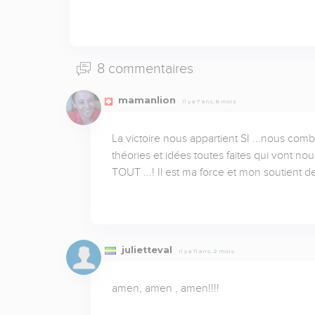
8 commentaires
mamanlion
Il y a 7 ans, 8 mois
La victoire nous appartient SI ...nous com
théories et idées toutes faites qui vont nou
TOUT ...! Il est ma force et mon soutient d
julietteval
Il y a 11 ans, 2 mois
amen, amen , amen!!!!