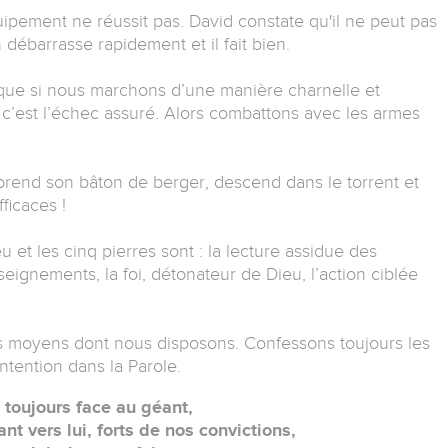
ipement ne réussit pas. David constate qu'il ne peut pas
en débarrasse rapidement et il fait bien.
ue si nous marchons d’une manière charnelle et
c’est l’échec assuré. Alors combattons avec les armes
 prend son bâton de berger, descend dans le torrent et
ficaces !
u et les cinq pierres sont : la lecture assidue des
seignements, la foi, détonateur de Dieu, l’action ciblée
les moyens dont nous disposons. Confessons toujours les
ntention dans la Parole.
 toujours face au géant,
nt vers lui, forts de nos convictions,