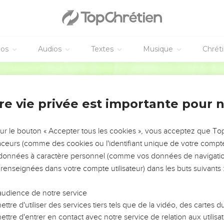
éos
Audios
Textes
Musique
Chrét
re vie privée est importante pour 
NEMENT DE L’ANNÉE !
ÉVITER LES VOTRES ?
sur le bouton « Accepter tous les cookies », vous acceptez que T
traceurs (comme des cookies ou l'identifiant unique de votre compte 
tes, leur impact, leur foi ou leur vision. Mais on voit
s données à caractère personnel (comme vos données de navigatio
fficiles qu'ils ont traversés, alors même que ce sont
 renseignées dans votre compte utilisateur) dans les buts suivants 
audience de notre service
s, et responsables reviennent sur les erreurs
 avancer avec plus de sagesse afin que leurs erreurs
ttre d'utiliser des services tiers tels que de la vidéo, des cartes
un ministère, une équipe, un groupe ou une famille,
ttre d'entrer en contact avec notre service de relation aux utilisat