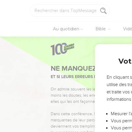
Au quotidien
Bible
Vid
Vot
NE MANQUEZ PAS L’ÉVÉ
ET SI LEURS ERREURS POUVAIENT VOUS 
En cliquant 
utilise des 
On admire souvent les leaders pour leurs réussi
et traite vo
moins les doutes, les erreurs et les saisons di
informations
elles qui les ont façonnés.
Mesurer l'
Dans cette conférence, leaders, entrepreneur
marquantes de leur parcours et les clés pour
Vous perme
deviennent vos tremplins. Que vous guidiez 
Vous perme