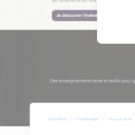
leur expérience est faite pour vous.
Je découvre l’événement
Des enseignements texte et audio pour gra
TopChrétien
TopMessages
Message texte