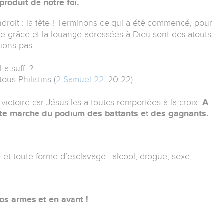
produit de notre foi.
droit : la tête ! Terminons ce qui a été commencé, pour
 de grâce et la louange adressées à Dieu sont des atouts
ions pas.
 a suffi ?
us Philistins (
2 Samuel 22
:20-22).
ictoire car Jésus les a toutes remportées à la croix.
A
aute marche du podium des battants et des gagnants.
ge et toute forme d’esclavage : alcool, drogue, sexe,
os armes et en avant !