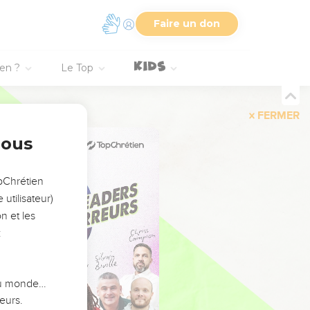
Faire un don
ien ?
Le Top
FERMER
nous
opChrétien
utilisateur)
n et les
:
 du monde…
eurs.