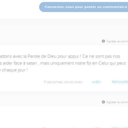
Connectez-vous pour poster un commentaire
Signaler le comm
battons avec la Parole de Dieu pour appui ! Ce ne sont pas nos 
s aider face à satan , mais uniquement notre foi en Celui qui peut 
e chaque jour !
17 personnes ont dit Amen
AMEN
RÉPONDR
Signaler le comm