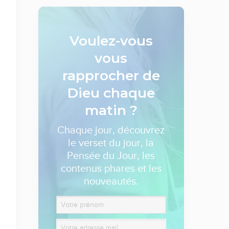
Voulez-vous
vous
rapprocher de
Dieu
chaque
matin ?
Chaque jour, découvrez
le verset du jour, la
Pensée du Jour, les
contenus phares et les
nouveautés.