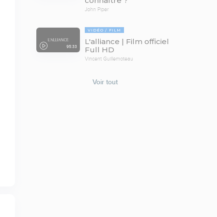
connaître ?
John Piper
VIDÉO
FILM
L'alliance | Film officiel
95:33
Full HD
Vincent Guillemoteau
Voir tout