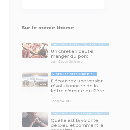
Sur le même thème
MESSAGE TEXTE
LA QUESTION TABOUE
Un chrétien peut-il
manger du porc ?
Jean-Claude Guillaume
VIDÉO
JE DÉCOUVRE DIEU
Découvrez une version
03:29
révolutionnaire de la
lettre d'Amour du Père
!
Connaître Dieu
MESSAGE TEXTE
ENSEIGNEMENTS BIBLIQUES
Quelle est la volonté
de Dieu et comment la