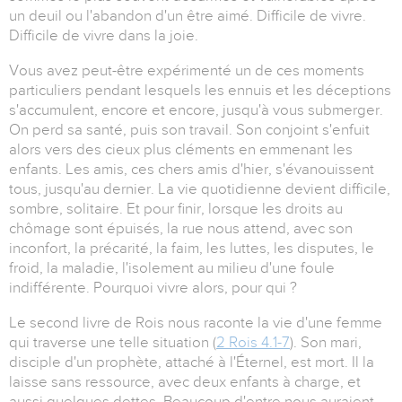
un deuil ou l'abandon d'un être aimé. Difficile de vivre.
Difficile de vivre dans la joie.
Vous avez peut-être expérimenté un de ces moments
particuliers pendant lesquels les ennuis et les déceptions
s'accumulent, encore et encore, jusqu'à vous submerger.
On perd sa santé, puis son travail. Son conjoint s'enfuit
alors vers des cieux plus cléments en emmenant les
enfants. Les amis, ces chers amis d'hier, s'évanouissent
tous, jusqu'au dernier. La vie quotidienne devient difficile,
sombre, solitaire. Et pour finir, lorsque les droits au
chômage sont épuisés, la rue nous attend, avec son
inconfort, la précarité, la faim, les luttes, les disputes, le
froid, la maladie, l'isolement au milieu d'une foule
indifférente. Pourquoi vivre alors, pour qui ?
Le second livre de Rois nous raconte la vie d'une femme
qui traverse une telle situation (
2 Rois 4.1-7
). Son mari,
disciple d'un prophète, attaché à l'Éternel, est mort. Il la
laisse sans ressource, avec deux enfants à charge, et
aussi quelques dettes. Beaucoup d'entre nous auraient