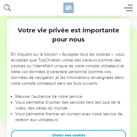
Votre vie privée est importante
pour nous
NE MANQUEZ PAS L’ÉVÉNEMENT
En cliquant sur le bouton « Accepter tous les cookies », vous
DE L’ANNÉE !
acceptez que TopChrétien utilise des traceurs (comme des
cookies ou l'identifiant unique de votre compte utilisateur) et
ET SI LEURS ERREURS POUVAIENT VOUS ÉVITER LES
traite vos données à caractère personnel (comme vos
VOTRES ?
données de navigation et les informations renseignées dans
votre compte utilisateur) dans les buts suivants :
On admire souvent les leaders pour leurs réussites, leur impact,
leur foi ou leur vision. Mais on voit moins les doutes, les erreurs
Mesurer l'audience de notre service
Vous permettre d'utiliser des services tiers tels que de la
et les saisons difficiles qu'ils ont traversés, alors même que ce
vidéo, des cartes du monde…
sont elles qui les ont façonnés.
Vous permettre d'entrer en contact avec notre service de
relation aux utilisateurs.
Dans cette conférence, leaders, entrepreneurs, et responsables
reviennent sur les erreurs marquantes de leur parcours et les
clés pour avancer avec plus de sagesse afin que leurs erreurs
Choisir mes cookies