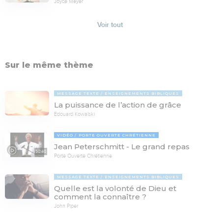
Joyce Meyer
Voir tout
Sur le même thème
MESSAGE TEXTE
ENSEIGNEMENTS BIBLIQUES
La puissance de l’action de grâce
Edouard Kowalski
VIDÉO
PORTE OUVERTE CHRÉTIENNE
Jean Peterschmitt - Le grand repas
50:40
Porte Ouverte Chrétienne
MESSAGE TEXTE
ENSEIGNEMENTS BIBLIQUES
Quelle est la volonté de Dieu et
comment la connaître ?
John Piper