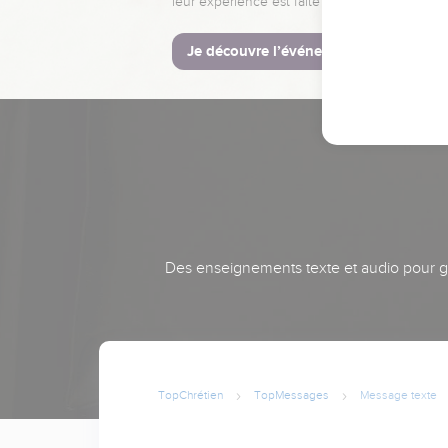
leur expérience est faite pour vous.
Je découvre l’événement
Des enseignements texte et audio pour gra
TopChrétien
TopMessages
Message texte