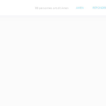
99 personnes ont dit Amen
AMEN
RÉPONDR