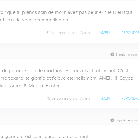
ir que tu prends soin de moi n'ayez pas peur éric le Dieu tout-
prend soin de vous personnellement
64 personnes ont dit Amen
AMEN
RÉPONDR
Signaler le comm
de prendre soin de moi tous les jours et à  tout instant. C'est 
t'exalte, te glorifie et t'élève éternellement. AMEN !!!. Soyez 
ien. Amen !!! Merci d'Exister.
75 personnes ont dit Amen
AMEN
RÉPONDR
Signaler le comm
grandeur est sans  pareil  éternellement.