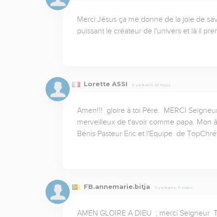
Merci Jésus ça me donne de la joie de savo
puissant le créateur de l'univers et là il 
Lorette ASSI
Il y a 8 ans, 10 mois
Amen!!!  gloire à toi Père.  MERCI Seigneur 
merveilleux de t'avoir comme papa. Mon âme 
Bénis Pasteur Eric et l'Equipe  de TopChrét
FB.annemarie.bitja
Il y a 8 ans, 11 mois
AMEN GLOIRE A DIEU  ; merci Seigneur  Ta 