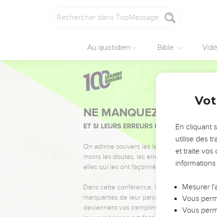
Au quotidien
Bible
Vid
Vot
NE MANQUEZ PAS L’ÉVÉ
ET SI LEURS ERREURS POUVAIENT VOUS 
En cliquant 
utilise des 
On admire souvent les leaders pour leurs réussi
et traite vo
moins les doutes, les erreurs et les saisons di
informations
elles qui les ont façonnés.
Mesurer l'
Dans cette conférence, leaders, entrepreneur
marquantes de leur parcours et les clés pour
Vous perme
deviennent vos tremplins. Que vous guidiez 
Vous perme