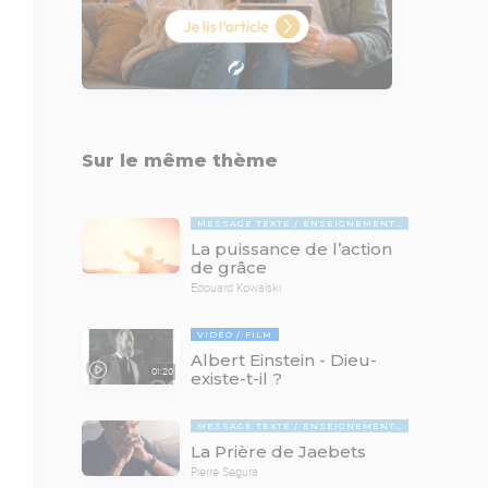
Sur le même thème
MESSAGE TEXTE
ENSEIGNEMENTS BIBLIQUES
La puissance de l’action
de grâce
Edouard Kowalski
VIDÉO
FILM
Albert Einstein - Dieu-
01:20
existe-t-il ?
MESSAGE TEXTE
ENSEIGNEMENTS BIBLIQUES
La Prière de Jaebets
Pierre Segura