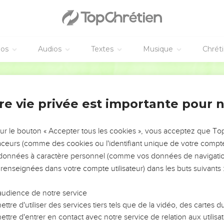
éos
Audios
Textes
Musique
Chrét
re vie privée est importante pour 
NEMENT DE L’ANNÉE !
ÉVITER LES VOTRES ?
sur le bouton « Accepter tous les cookies », vous acceptez que T
traceurs (comme des cookies ou l'identifiant unique de votre compte 
tes, leur impact, leur foi ou leur vision. Mais on voit
s données à caractère personnel (comme vos données de navigatio
fficiles qu'ils ont traversés, alors même que ce sont
 renseignées dans votre compte utilisateur) dans les buts suivants 
audience de notre service
s, et responsables reviennent sur les erreurs
 avancer avec plus de sagesse afin que leurs erreurs
ttre d'utiliser des services tiers tels que de la vidéo, des cartes
un ministère, une équipe, un groupe ou une famille,
ttre d'entrer en contact avec notre service de relation aux utilisat