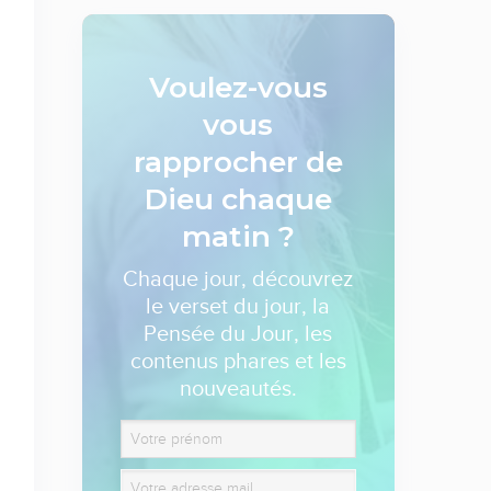
Voulez-vous
vous
rapprocher de
Dieu
chaque
matin ?
Chaque jour, découvrez
le verset du jour, la
Pensée du Jour, les
contenus phares et les
nouveautés.