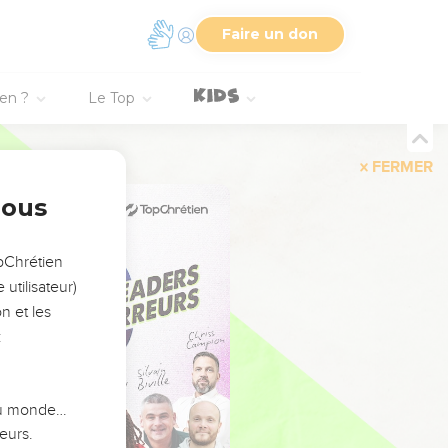
Faire un don
ien ?
Le Top
FERMER
nous
opChrétien
utilisateur)
n et les
:
 du monde…
eurs.