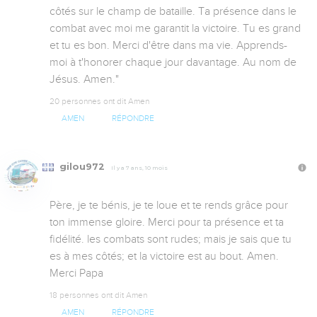
côtés sur le champ de bataille. Ta présence dans le 
combat avec moi me garantit la victoire. Tu es grand 
et tu es bon. Merci d'être dans ma vie. Apprends-
moi à t'honorer chaque jour davantage. Au nom de 
Jésus. Amen."
20 personnes ont dit Amen
AMEN
RÉPONDRE
gilou972
Il y a 7 ans, 10 mois
Père, je te bénis, je te loue et te rends grâce pour 
ton immense gloire. Merci pour ta présence et ta 
fidélité. les combats sont rudes; mais je sais que tu 
es à mes côtés; et la victoire est au bout. Amen. 
Merci Papa
18 personnes ont dit Amen
AMEN
RÉPONDRE