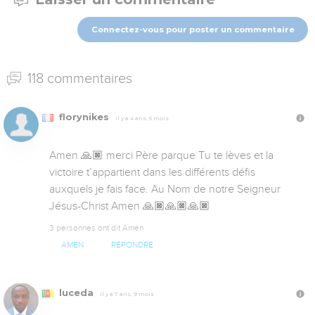
Connectez-vous pour poster un commentaire
118 commentaires
florynikes
Il y a 4 ans, 5 mois
Amen 🙏🏿 merci Père parque Tu te lèves et la 
victoire t’appartient dans les différents défis 
auxquels je fais face. Au Nom de notre Seigneur 
Jésus-Christ Amen 🙏🏿🙏🏿🙏🏿
3 personnes ont dit Amen
AMEN
RÉPONDRE
luceda
Il y a 7 ans, 9 mois