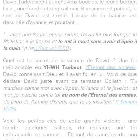
David, l'adolescent aux cheveux bouclés, le jeune berger,
lui a… une fronde et cinq cailloux. Humainement parlant, le
sort de David est scellé. L'issue de la bataille est
dessinée d'avance, et pourtant...
"... avec une fronde et une pierre, David fut plus fort que le
Philistin ; il le frappa et
le mit à mort sans avoir d'épée à
la main
." (Lire
1 Samuel 17.50
.)
Quel est le secret de la victoire de David...? Une foi
inébranlable en
YHWH Tsebaot
,
l'Éternel des armées
.
David connaissait Dieu et il avait foi en lui. Voici ce que
déclare David juste avant de terrasser Goliath :
"
Tu
marches contre moi avec l'épée, la lance et le javelot ; et
moi, je marche contre toi
au nom de l'Éternel des armées
,
du Dieu de l'armée d'Israël, que tu as insultée.
" (
1 Samuel
17.45
)
Voici les petites clés de cette grande victoire : une
fronde, quelques cailloux, du courage, une foi
inébranlable et surtout… l’Éternel des armées de son