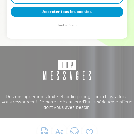
deviennent vos tremplins. Que vous guidiez un ministère, une
équipe, un groupe ou une famille, leur expérience est faite
Accepter tous les cookies
pour vous.
Tout refuser
Je découvre l’événement
Des enseignements texte et audio pour grandir dans la foi et
vous ressourcer ! Démarrez dès aujourd'hui la série texte offerte
dont vous avez besoin.