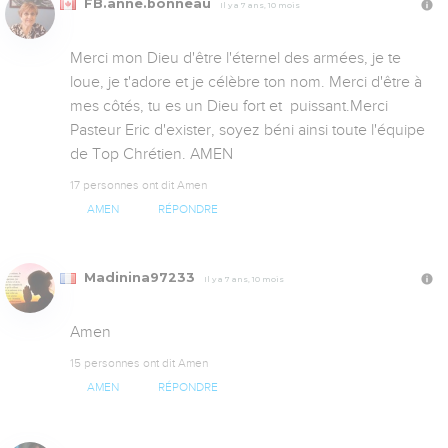
FB.anne.bonneau
Il y a 7 ans, 10 mois
Merci mon Dieu d'être l'éternel des armées, je te 
loue, je t'adore et je célèbre ton nom. Merci d'être à 
mes côtés, tu es un Dieu fort et  puissant.Merci 
Pasteur Eric d'exister, soyez béni ainsi toute l'équipe 
de Top Chrétien. AMEN
17 personnes ont dit Amen
AMEN
RÉPONDRE
Madinina97233
Il y a 7 ans, 10 mois
Amen
15 personnes ont dit Amen
AMEN
RÉPONDRE