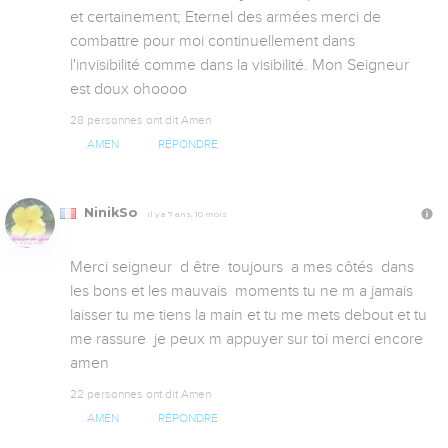
et certainement; Eternel des armées merci de 
combattre pour moi continuellement dans 
l'invisibilité comme dans la visibilité. Mon Seigneur 
est doux ohoooo
28 personnes ont dit Amen
AMEN
RÉPONDRE
NinikSo
Il y a 7 ans, 10 mois
Merci seigneur  d être  toujours  a mes côtés  dans 
les bons et les mauvais  moments tu ne m a jamais 
laisser tu me tiens la main et tu me mets debout et tu 
me rassure  je peux m appuyer sur toi merci encore 
amen
22 personnes ont dit Amen
AMEN
RÉPONDRE