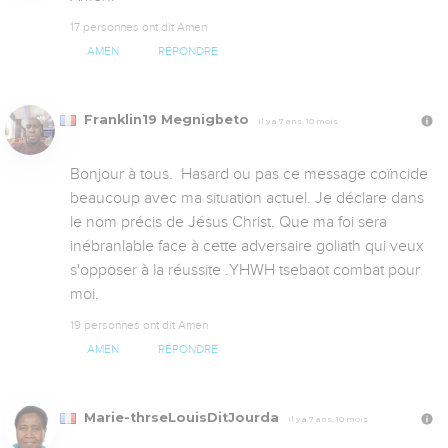
17 personnes ont dit Amen
AMEN
RÉPONDRE
Franklin19 Megnigbeto
Il y a 7 ans, 10 mois
Bonjour à tous.  Hasard ou pas ce message coïncide 
beaucoup avec ma situation actuel. Je déclare dans 
le nom précis de Jésus Christ. Que ma foi sera 
inébranlable face à cette adversaire goliath qui veux 
s'opposer à la réussite .YHWH tsebaot combat pour 
moi.
19 personnes ont dit Amen
AMEN
RÉPONDRE
Marie-thrseLouisDitJourda
Il y a 7 ans, 10 mois