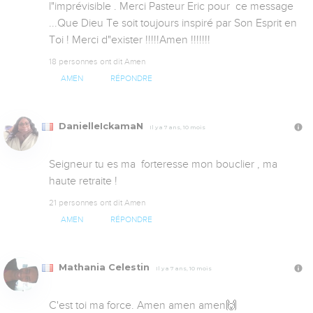
l"imprévisible . Merci Pasteur Eric pour  ce message 
...Que Dieu Te soit toujours inspiré par Son Esprit en 
Toi ! Merci d"exister !!!!!Amen !!!!!!!
18 personnes ont dit Amen
AMEN
RÉPONDRE
DanielleIckamaN
Il y a 7 ans, 10 mois
Seigneur tu es ma  forteresse mon bouclier , ma 
haute retraite !
21 personnes ont dit Amen
AMEN
RÉPONDRE
Mathania Celestin
Il y a 7 ans, 10 mois
C'est toi ma force. Amen amen amen🙌