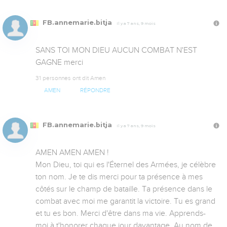
FB.annemarie.bitja
Il y a 7 ans, 9 mois
SANS TOI MON DIEU AUCUN COMBAT N'EST 
GAGNE merci
31 personnes ont dit Amen
AMEN
RÉPONDRE
FB.annemarie.bitja
Il y a 7 ans, 9 mois
AMEN AMEN AMEN ! 

Mon Dieu, toi qui es l'Éternel des Armées, je célèbre 
ton nom. Je te dis merci pour ta présence à mes 
côtés sur le champ de bataille. Ta présence dans le 
combat avec moi me garantit la victoire. Tu es grand 
et tu es bon. Merci d'être dans ma vie. Apprends-
moi à t'honorer chaque jour davantage. Au nom de 