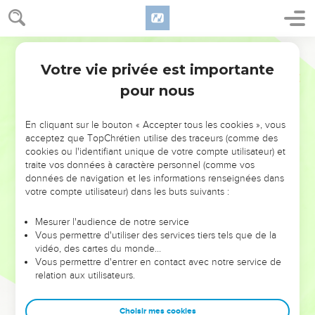
Votre vie privée est importante
pour nous
NE MANQUEZ PAS L’ÉVÉNEMENT
En cliquant sur le bouton « Accepter tous les cookies », vous
DE L’ANNÉE !
acceptez que TopChrétien utilise des traceurs (comme des
cookies ou l'identifiant unique de votre compte utilisateur) et
ET SI LEURS ERREURS POUVAIENT VOUS ÉVITER LES
traite vos données à caractère personnel (comme vos
VOTRES ?
données de navigation et les informations renseignées dans
votre compte utilisateur) dans les buts suivants :
On admire souvent les leaders pour leurs réussites, leur impact,
leur foi ou leur vision. Mais on voit moins les doutes, les erreurs
Mesurer l'audience de notre service
Vous permettre d'utiliser des services tiers tels que de la
et les saisons difficiles qu'ils ont traversés, alors même que ce
vidéo, des cartes du monde…
sont elles qui les ont façonnés.
Vous permettre d'entrer en contact avec notre service de
relation aux utilisateurs.
Dans cette conférence, leaders, entrepreneurs, et responsables
reviennent sur les erreurs marquantes de leur parcours et les
clés pour avancer avec plus de sagesse afin que leurs erreurs
Choisir mes cookies