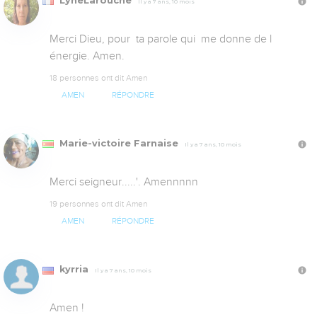
LyneLarouche
Il y a 7 ans, 10 mois
Merci Dieu, pour  ta parole qui  me donne de l 
énergie. Amen.
18 personnes ont dit Amen
AMEN
RÉPONDRE
Marie-victoire Farnaise
Il y a 7 ans, 10 mois
Merci seigneur.....'. Amennnnn
19 personnes ont dit Amen
AMEN
RÉPONDRE
kyrria
Il y a 7 ans, 10 mois
Amen !