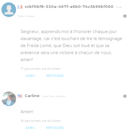
ccbf0bf8-330a-467f-a6b0-74c3b96bf060
Il y a
7 ans, 10 mois
Seigneur, apprends-moi à t'honorer chaque jour 
davantage, car c'est touchant de lire le témoignage 
de Freda Lomé; que Dieu soit loué et que sa 
présence sera une victoire à chacun de nous, 
amen!
17 personnes ont dit Amen
AMEN
RÉPONDRE
Carline
Il y a 7 ans, 10 mois
Amen!
16 personnes ont dit Amen
AMEN
RÉPONDRE