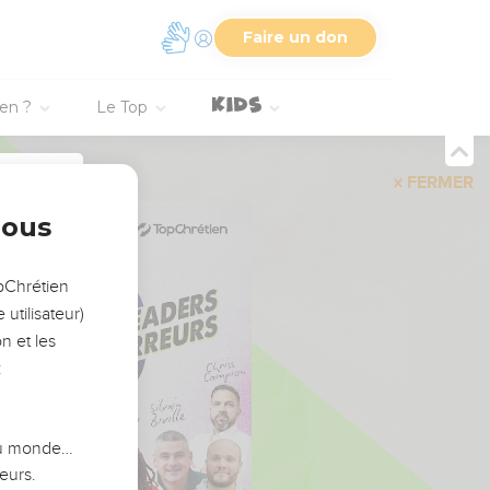
Faire un don
ien ?
Le Top
FERMER
nous
opChrétien
utilisateur)
n et les
:
 du monde…
eurs.