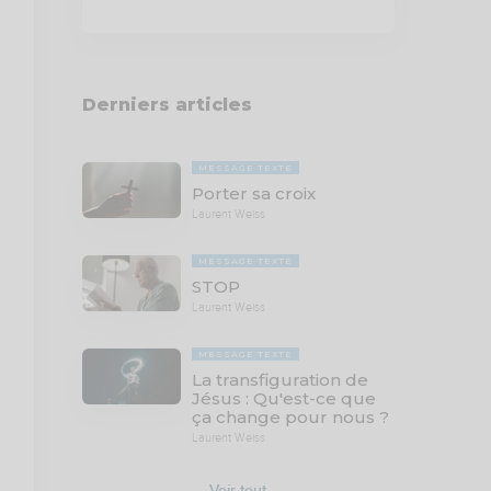
Derniers articles
MESSAGE TEXTE
Porter sa croix
Laurent Weiss
MESSAGE TEXTE
STOP
Laurent Weiss
MESSAGE TEXTE
La transfiguration de
Jésus : Qu'est-ce que
ça change pour nous ?
Laurent Weiss
Voir tout