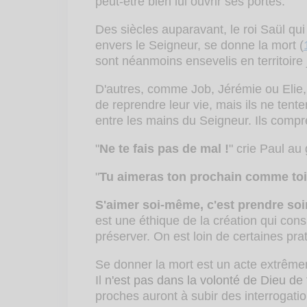
peut-être bien lui ouvrir ses portes.
Des siècles auparavant, le roi Saül qui 
envers le Seigneur, se donne la mort (
sont néanmoins ensevelis en territoire j
D'autres, comme Job, Jérémie ou Elie,
de reprendre leur vie, mais ils ne tenten
entre les mains du Seigneur. Ils compr
"
Ne te fais pas de mal !
" crie Paul au 
"
Tu aimeras ton prochain comme t
S'aimer soi-même, c'est prendre soi
est une éthique de la création qui con
préserver. On est loin de certaines pra
Se donner la mort est un acte extrême
Il
n'est pas dans la volonté de Dieu de 
proches auront à subir des interrogatio