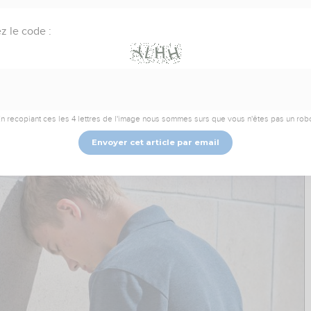
i se suicide va-t-il en
z le code :
enfer ?
La question taboue
n recopiant ces les 4 lettres de l'image nous sommes surs que vous n'êtes pas un rob
Envoyer cet article par email