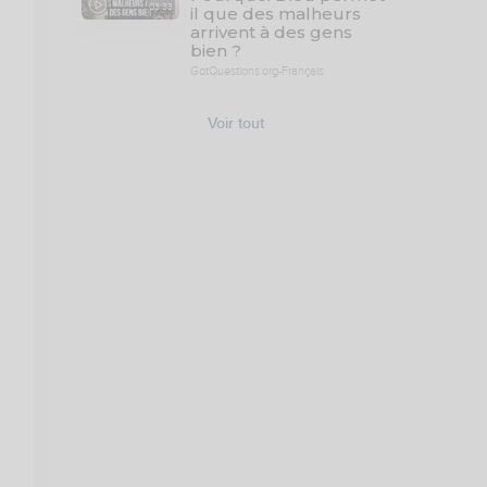
03:33
il que des malheurs
arrivent à des gens
bien ?
GotQuestions.org-Français
Voir tout