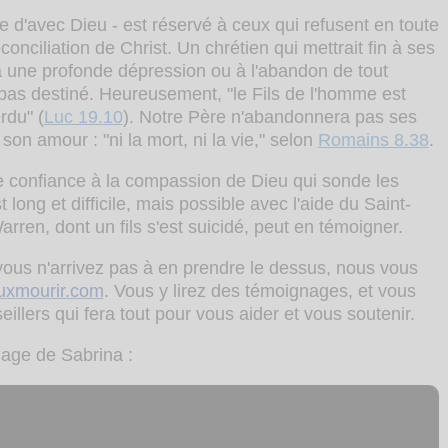
tale d'avec Dieu - est réservé à ceux qui refusent en toute
onciliation de Christ. Un chrétien qui mettrait fin à ses
à une profonde dépression ou à l'abandon de tout
t pas destiné. Heureusement, "le Fils de l'homme est
rdu" (
Luc 19.10
). Notre Père n'abandonnera pas ses
son amour : "ni la mort, ni la vie," selon
Romains 8.38
.
e confiance à la compassion de Dieu qui sonde les
long et difficile, mais possible avec l'aide du Saint-
rren, dont un fils s'est suicidé, peut en témoigner.
vous n'arrivez pas à en prendre le dessus, nous vous
uxmourir.com
. Vous y lirez des témoignages, et vous
illers qui fera tout pour vous aider et vous soutenir.
nage de Sabrina :