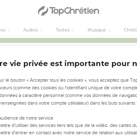
éos
Audios
Textes
Musique
Chrét
re vie privée est importante pour 
Partager par email
NEMENT DE L’ANNÉE !
ÉVITER LES VOTRES ?
sur le bouton « Accepter tous les cookies », vous acceptez que T
destinataire :
traceurs (comme des cookies ou l'identifiant unique de votre compte 
tes, leur impact, leur foi ou leur vision. Mais on voit
s données à caractère personnel (comme vos données de navigatio
fficiles qu'ils ont traversés, alors même que ce sont
 renseignées dans votre compte utilisateur) dans les buts suivants 
(des) destinataire(s) (max 10) :
audience de notre service
s, et responsables reviennent sur les erreurs
 avancer avec plus de sagesse afin que leurs erreurs
ttre d'utiliser des services tiers tels que de la vidéo, des cartes
un ministère, une équipe, un groupe ou une famille,
ttre d'entrer en contact avec notre service de relation aux utilisat