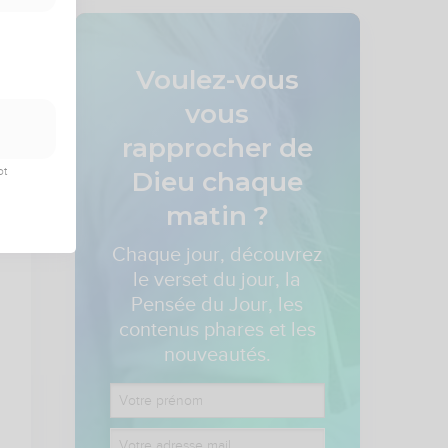
Voulez-vous
vous
rapprocher de
ot
Dieu
chaque
matin ?
Chaque jour, découvrez
le verset du jour, la
Pensée du Jour, les
contenus phares et les
nouveautés.