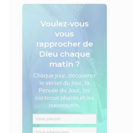
Voulez-vous
vous
rapprocher de
Dieu
chaque
matin ?
Chaque jour, découvrez
le verset du jour, la
Pensée du Jour, les
contenus phares et les
nouveautés.