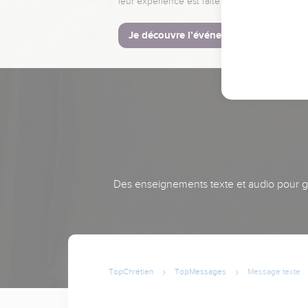
leur expérience est faite pour vous.
Je découvre l’événement
Des enseignements texte et audio pour gra
TopChrétien
TopMessages
Message texte