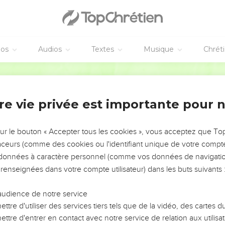
éos
Audios
Textes
Musique
Chrét
re vie privée est importante pour 
NEMENT DE L’ANNÉE !
ÉVITER LES VOTRES ?
sur le bouton « Accepter tous les cookies », vous acceptez que T
traceurs (comme des cookies ou l'identifiant unique de votre compte 
tes, leur impact, leur foi ou leur vision. Mais on voit
s données à caractère personnel (comme vos données de navigatio
fficiles qu'ils ont traversés, alors même que ce sont
 renseignées dans votre compte utilisateur) dans les buts suivants 
audience de notre service
s, et responsables reviennent sur les erreurs
 avancer avec plus de sagesse afin que leurs erreurs
ttre d'utiliser des services tiers tels que de la vidéo, des cartes
un ministère, une équipe, un groupe ou une famille,
ttre d'entrer en contact avec notre service de relation aux utilisat