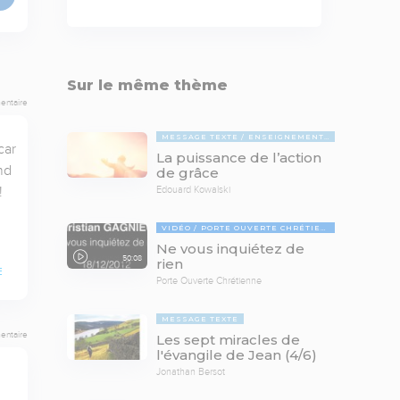
Sur le même thème
entaire
MESSAGE TEXTE
ENSEIGNEMENTS BIBLIQUES
ar 
La puissance de l’action
d 
de grâce
 
Edouard Kowalski
VIDÉO
PORTE OUVERTE CHRÉTIENNE
Ne vous inquiétez de
50:08
rien
E
Porte Ouverte Chrétienne
MESSAGE TEXTE
entaire
Les sept miracles de
l'évangile de Jean (4/6)
Jonathan Bersot