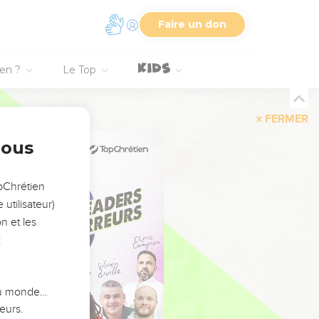
Faire un don
ien ?
Le Top
FERMER
nous
opChrétien
utilisateur)
n et les
:
 du monde…
eurs.