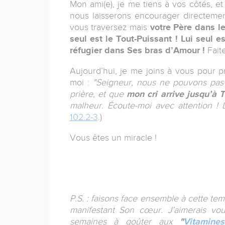
Mon ami(e), je me tiens à vos côtés, e
nous laisserons encourager directemen
vous traversez mais
votre Père dans le
seul est le Tout-Puissant ! Lui seul e
réfugier dans Ses bras d’Amour !
Faite
Aujourd’hui, je me joins à vous pour pr
moi :
"Seigneur, nous ne pouvons pas 
prière, et que
mon cri arrive jusqu’à T
malheur. Écoute-moi avec attention ! L
102.2-3
.)
Vous êtes un miracle !
P.S. : faisons face ensemble à cette t
manifestant Son cœur. J’aimerais vou
semaines à goûter aux
"
Vitamines