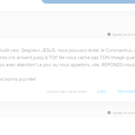
Signaler le comm
plutôt ceci: Seigneur JESUS, nous pouvons éviter le Coronaviirus, c
 nos cris arrivent jusqu'à TOI! Ne nous cache pas TON Visage quan
 avec attention! Le jour ou nous appelons, vite, REPONDS-nous!
ne bonne journée!
4 personnes ont dit Amen
AMEN
RÉPONDR
Signaler le comm