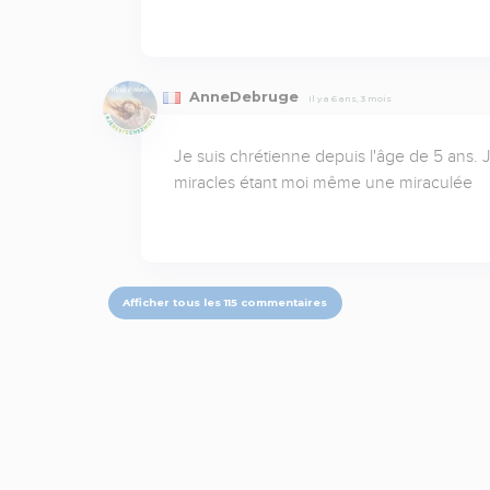
AnneDebruge
Il y a 6 ans, 3 mois
Je suis chrétienne depuis l'âge de 5 ans. Je 
miracles étant moi même une miraculée
Afficher tous les 115 commentaires