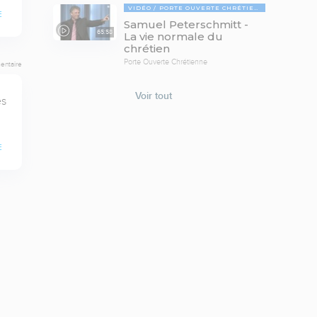
VIDÉO
PORTE OUVERTE CHRÉTIENNE
E
Samuel Peterschmitt -
65:58
La vie normale du
chrétien
Porte Ouverte Chrétienne
entaire
Voir tout
s 
E