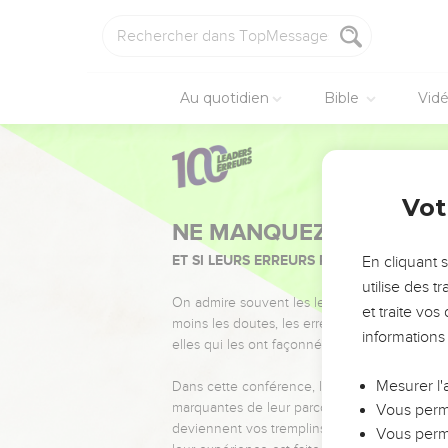
Au quotidien
Bible
Vid
Vot
NE MANQUEZ PAS L’ÉVÉ
ET SI LEURS ERREURS POUVAIENT VOUS 
En cliquant 
utilise des 
On admire souvent les leaders pour leurs réussi
et traite vo
moins les doutes, les erreurs et les saisons di
informations
elles qui les ont façonnés.
Mesurer l'
Dans cette conférence, leaders, entrepreneur
marquantes de leur parcours et les clés pour
Vous perme
deviennent vos tremplins. Que vous guidiez 
Vous perme