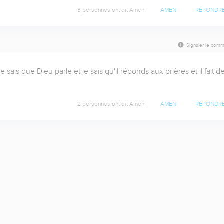
3 personnes ont dit Amen
AMEN
RÉPONDR
Signaler le comm
sais que Dieu parle et je sais qu'il réponds aux prières et il fait de
2 personnes ont dit Amen
AMEN
RÉPONDR