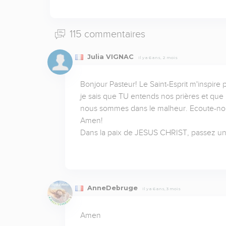
115 commentaires
Julia VIGNAC
Il y a 6 ans, 2 mois
Bonjour Pasteur! Le Saint-Esprit m'inspire 
je sais que TU entends nos prières et que
nous sommes dans le malheur. Ecoute-nous
Amen!

Dans la paix de JESUS CHRIST, passez u
AnneDebruge
Il y a 6 ans, 3 mois
Amen