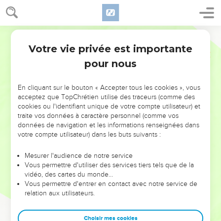
Votre vie privée est importante
pour nous
NE MANQUEZ PAS L’ÉVÉNEMENT
En cliquant sur le bouton « Accepter tous les cookies », vous
DE L’ANNÉE !
acceptez que TopChrétien utilise des traceurs (comme des
cookies ou l'identifiant unique de votre compte utilisateur) et
ET SI LEURS ERREURS POUVAIENT VOUS ÉVITER LES
traite vos données à caractère personnel (comme vos
VOTRES ?
données de navigation et les informations renseignées dans
votre compte utilisateur) dans les buts suivants :
On admire souvent les leaders pour leurs réussites, leur impact,
leur foi ou leur vision. Mais on voit moins les doutes, les erreurs
Mesurer l'audience de notre service
Vous permettre d'utiliser des services tiers tels que de la
et les saisons difficiles qu'ils ont traversés, alors même que ce
vidéo, des cartes du monde…
sont elles qui les ont façonnés.
Vous permettre d'entrer en contact avec notre service de
relation aux utilisateurs.
Dans cette conférence, leaders, entrepreneurs, et responsables
reviennent sur les erreurs marquantes de leur parcours et les
clés pour avancer avec plus de sagesse afin que leurs erreurs
Choisir mes cookies