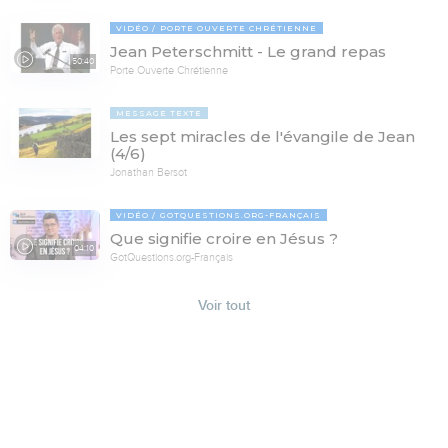
VIDÉO
PORTE OUVERTE CHRÉTIENNE
Jean Peterschmitt - Le grand repas
50:40
Porte Ouverte Chrétienne
MESSAGE TEXTE
Les sept miracles de l'évangile de Jean
(4/6)
Jonathan Bersot
VIDÉO
GOTQUESTIONS.ORG-FRANÇAIS
Que signifie croire en Jésus ?
04:10
GotQuestions.org-Français
Voir tout