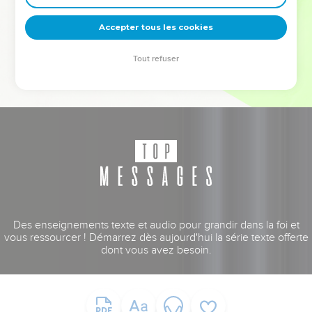
deviennent vos tremplins. Que vous guidiez un ministère, une
équipe, un groupe ou une famille, leur expérience est faite
Accepter tous les cookies
pour vous.
Tout refuser
Je découvre l’événement
Des enseignements texte et audio pour grandir dans la foi et
vous ressourcer ! Démarrez dès aujourd'hui la série texte offerte
dont vous avez besoin.