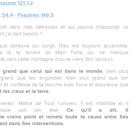
saume 121.1-2
s
54.4
-
Psaumes
146.5
nfort dans mes détresses et qui pourra m'apporter ce
t j’ai tant besoin ?
aque épreuve qui surgit, Dieu est
toujours
accessible
,
 aide et te tendre Sa Main Forte qui ne manque
arde vers cette montagne d’où te vient Son secours.
s grand
que celui qui est dans le monde
,
bien plus
 grand
que tes angoisses,
bien plus grand
que ton
on
et confesse
de ta bouche
avec force et assurance
que
 les cieux et la terre.
verain, Maître de Tout l’univers. Il est
infaillible
et Il
uelque soit ton état.
Ce qu’Il a dit, Il
ne crains point et remets toute ta cause entre Ses
tard dans Ses interventions.