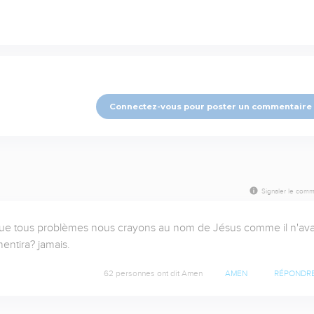
Connectez-vous pour poster un commentaire
Signaler le comm
ue tous problèmes nous crayons au nom de Jésus comme il n'avai
entira? jamais.
62 personnes ont dit Amen
AMEN
RÉPONDR