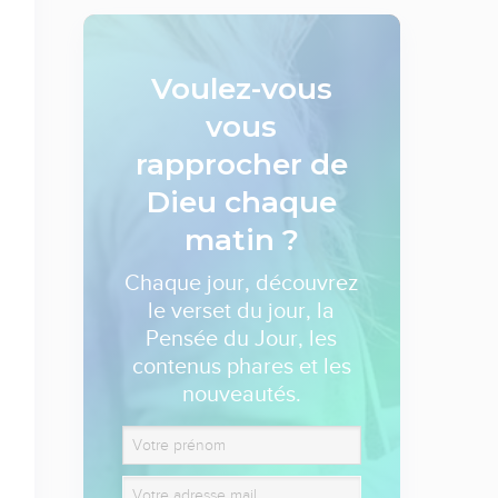
Voulez-vous
vous
rapprocher de
Dieu
chaque
matin ?
Chaque jour, découvrez
le verset du jour, la
Pensée du Jour, les
contenus phares et les
nouveautés.