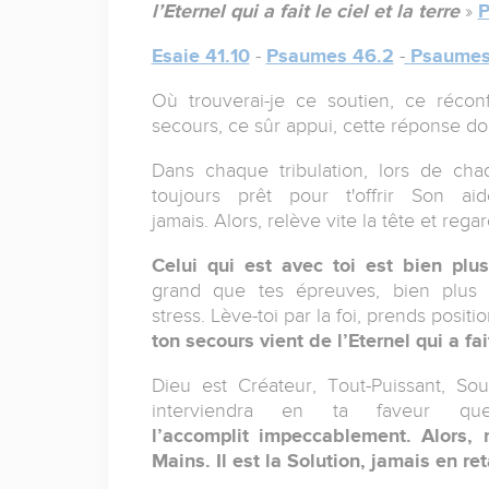
l’Eternel qui a fait le ciel et la terre
»
P
Esaie 41.10
-
Psaumes 46.2
-
Psaume
Où trouverai-je ce soutien, ce réco
secours, ce sûr appui, cette réponse don
Dans chaque tribulation, lors de ch
toujours prêt pour t'offrir Son
jamais. Alors,
relève
vite la tête et reg
Celui qui est avec toi est bien plu
grand
que tes épreuves,
bien plus
stress.
Lève-toi
par la foi,
prends positi
ton secours vient de l’Eternel qui a fait
Dieu est Créateur, Tout-Puissant, Sou
interviendra en ta faveur q
l’accomplit
impeccablement. Alors, 
Mains. Il est la Solution, jamais en re