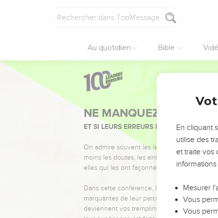
Au quotidien
Bible
Vid
Vot
NE MANQUEZ PAS L’ÉVÉ
ET SI LEURS ERREURS POUVAIENT VOUS 
En cliquant 
utilise des 
On admire souvent les leaders pour leurs réussi
et traite vo
moins les doutes, les erreurs et les saisons di
informations
elles qui les ont façonnés.
Mesurer l'
Dans cette conférence, leaders, entrepreneur
marquantes de leur parcours et les clés pour
Vous perme
deviennent vos tremplins. Que vous guidiez 
Vous perme