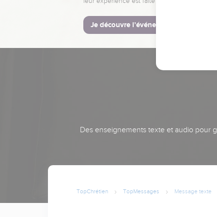
leur expérience est faite pour vous.
Je découvre l’événement
Des enseignements texte et audio pour gra
TopChrétien
TopMessages
Message texte