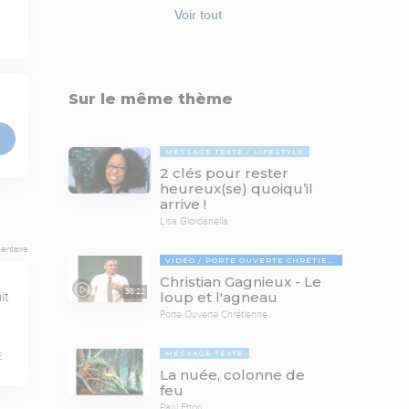
Voir tout
Sur le même thème
MESSAGE TEXTE
LIFESTYLE
2 clés pour rester
heureux(se) quoiqu’il
arrive !
Lisa Giordanella
entaire
VIDÉO
PORTE OUVERTE CHRÉTIENNE
Christian Gagnieux - Le
35:22
t 
loup et l'agneau
Porte Ouverte Chrétienne
MESSAGE TEXTE
E
La nuée, colonne de
feu
Paul Ettori