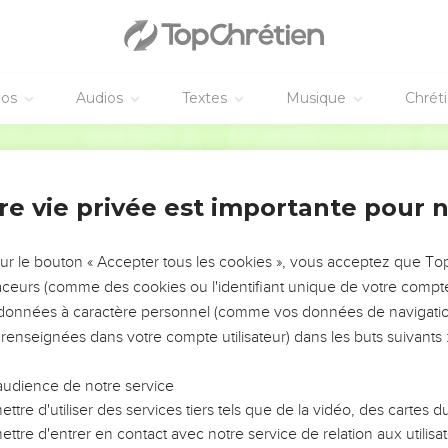
éos
Audios
Textes
Musique
Chrét
re vie privée est importante pour 
NEMENT DE L’ANNÉE !
ÉVITER LES VOTRES ?
sur le bouton « Accepter tous les cookies », vous acceptez que T
traceurs (comme des cookies ou l'identifiant unique de votre compte 
tes, leur impact, leur foi ou leur vision. Mais on voit
s données à caractère personnel (comme vos données de navigatio
fficiles qu'ils ont traversés, alors même que ce sont
 renseignées dans votre compte utilisateur) dans les buts suivants 
audience de notre service
s, et responsables reviennent sur les erreurs
 avancer avec plus de sagesse afin que leurs erreurs
ttre d'utiliser des services tiers tels que de la vidéo, des cartes
un ministère, une équipe, un groupe ou une famille,
ttre d'entrer en contact avec notre service de relation aux utilisat