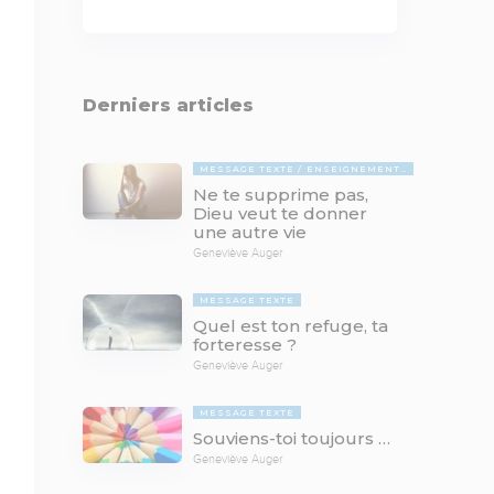
Derniers articles
MESSAGE TEXTE
ENSEIGNEMENTS BIBLIQUES
Ne te supprime pas,
Dieu veut te donner
une autre vie
Geneviève Auger
MESSAGE TEXTE
Quel est ton refuge, ta
forteresse ?
Geneviève Auger
MESSAGE TEXTE
Souviens-toi toujours …
Geneviève Auger