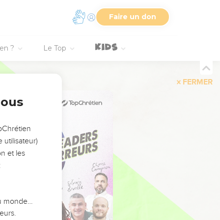
Faire un don
ien ?
Le Top
FERMER
nous
opChrétien
utilisateur)
n et les
:
 du monde…
eurs.