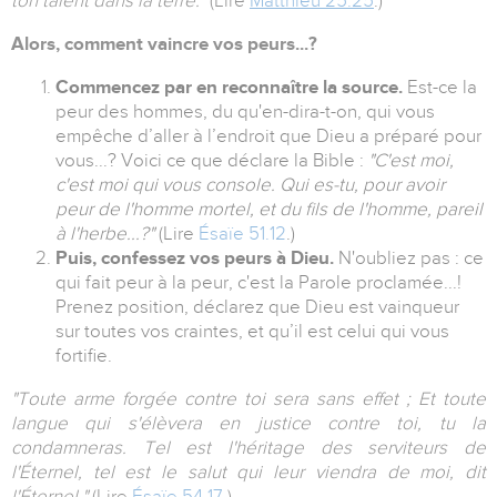
ton talent dans la terre."
(Lire
Matthieu 25.25
.)
Alors, comment vaincre vos peurs...?
Commencez par en reconnaître la source.
Est-ce la
peur des hommes, du qu'en-dira-t-on, qui vous
empêche d’aller à l’endroit que Dieu a préparé pour
vous...? Voici ce que déclare la Bible :
"C'est moi,
c'est moi qui vous console. Qui es-tu, pour avoir
peur de l'homme mortel, et du fils de l'homme, pareil
à l'herbe...?"
(Lire
Ésaïe 51.12
.)
Puis, confessez vos peurs à Dieu.
N'oubliez pas : ce
qui fait peur à la peur, c'est la Parole proclamée...!
Prenez position, déclarez que Dieu est vainqueur
sur toutes vos craintes, et qu’il est celui qui vous
fortifie.
"Toute arme forgée contre toi sera sans effet ; Et toute
langue qui s'élèvera en justice contre toi, tu la
condamneras. Tel est l'héritage des serviteurs de
l'Éternel, tel est le salut qui leur viendra de moi, dit
l'Éternel."
(Lire
Ésaïe 54.17
.)