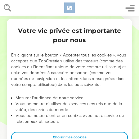
Votre vie privée est importante
pour nous
NE MANQUEZ PAS L’ÉVÉNEMENT
En cliquant sur le bouton « Accepter tous les cookies », vous
DE L’ANNÉE !
acceptez que TopChrétien utilise des traceurs (comme des
cookies ou l'identifiant unique de votre compte utilisateur) et
ET SI LEURS ERREURS POUVAIENT VOUS ÉVITER LES
traite vos données à caractère personnel (comme vos
VOTRES ?
données de navigation et les informations renseignées dans
votre compte utilisateur) dans les buts suivants :
On admire souvent les leaders pour leurs réussites, leur impact,
leur foi ou leur vision. Mais on voit moins les doutes, les erreurs
Mesurer l'audience de notre service
Vous permettre d'utiliser des services tiers tels que de la
et les saisons difficiles qu'ils ont traversés, alors même que ce
vidéo, des cartes du monde…
sont elles qui les ont façonnés.
Vous permettre d'entrer en contact avec notre service de
relation aux utilisateurs.
Dans cette conférence, leaders, entrepreneurs, et responsables
reviennent sur les erreurs marquantes de leur parcours et les
clés pour avancer avec plus de sagesse afin que leurs erreurs
Choisir mes cookies