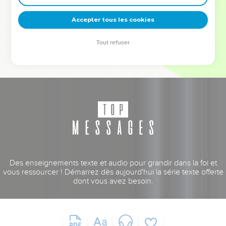
deviennent vos tremplins. Que vous guidiez un ministère, une
équipe, un groupe ou une famille, leur expérience est faite
Accepter tous les cookies
pour vous.
Tout refuser
Je découvre l’événement
Des enseignements texte et audio pour grandir dans la foi et
vous ressourcer ! Démarrez dès aujourd'hui la série texte offerte
dont vous avez besoin.