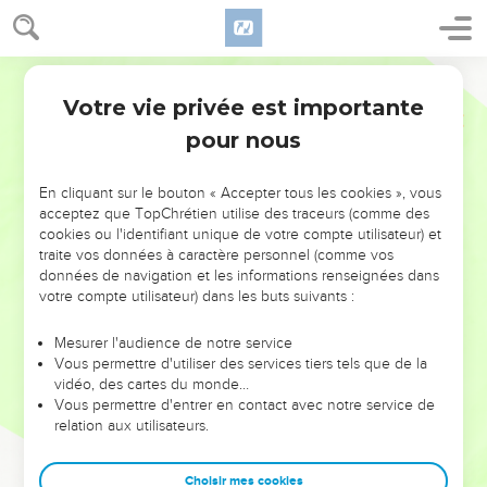
Votre vie privée est importante
pour nous
NE MANQUEZ PAS L’ÉVÉNEMENT
En cliquant sur le bouton « Accepter tous les cookies », vous
DE L’ANNÉE !
acceptez que TopChrétien utilise des traceurs (comme des
cookies ou l'identifiant unique de votre compte utilisateur) et
ET SI LEURS ERREURS POUVAIENT VOUS ÉVITER LES
traite vos données à caractère personnel (comme vos
VOTRES ?
données de navigation et les informations renseignées dans
votre compte utilisateur) dans les buts suivants :
On admire souvent les leaders pour leurs réussites, leur impact,
leur foi ou leur vision. Mais on voit moins les doutes, les erreurs
Mesurer l'audience de notre service
Vous permettre d'utiliser des services tiers tels que de la
et les saisons difficiles qu'ils ont traversés, alors même que ce
vidéo, des cartes du monde…
sont elles qui les ont façonnés.
Vous permettre d'entrer en contact avec notre service de
relation aux utilisateurs.
Dans cette conférence, leaders, entrepreneurs, et responsables
reviennent sur les erreurs marquantes de leur parcours et les
clés pour avancer avec plus de sagesse afin que leurs erreurs
Choisir mes cookies