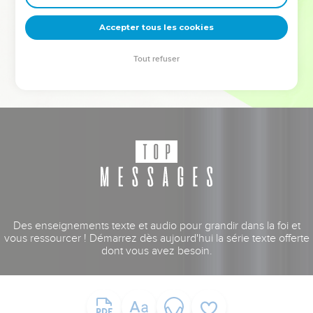
deviennent vos tremplins. Que vous guidiez un ministère, une
équipe, un groupe ou une famille, leur expérience est faite
Accepter tous les cookies
pour vous.
Tout refuser
Je découvre l’événement
Des enseignements texte et audio pour grandir dans la foi et
vous ressourcer ! Démarrez dès aujourd'hui la série texte offerte
dont vous avez besoin.