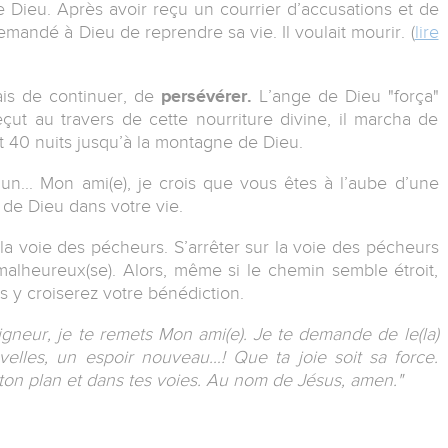
e Dieu. Après avoir reçu un courrier d’accusations et de
mandé à Dieu de reprendre sa vie. Il voulait mourir. (
lire
ais de continuer, de
persévérer.
L’ange de Dieu "força"
eçut au travers de cette nourriture divine, il marcha de
et 40 nuits jusqu’à la montagne de Dieu.
un... Mon ami(e), je crois que vous êtes à l’aube d’une
de Dieu dans votre vie.
 la voie des pécheurs. S’arrêter sur la voie des pécheurs
 malheureux(se). Alors, même si le chemin semble étroit,
s y croiserez votre bénédiction.
igneur, je te remets Mon ami(e). Je te demande de le(la)
velles, un espoir nouveau…! Que ta joie soit sa force.
ton plan et dans tes voies. Au nom de Jésus, amen."