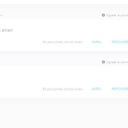
mois
Signaler le comm
us amen
36 personnes ont dit Amen
AMEN
RÉPONDR
Signaler le comm
35 personnes ont dit Amen
AMEN
RÉPONDR