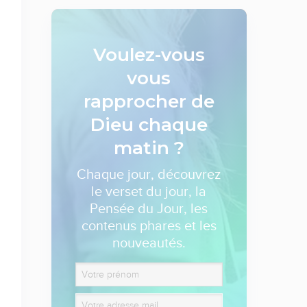
Voulez-vous
vous
rapprocher de
Dieu
chaque
matin ?
Chaque jour, découvrez
le verset du jour, la
Pensée du Jour, les
contenus phares et les
nouveautés.