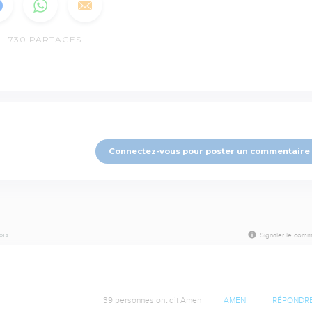
730
PARTAGES
Connectez-vous pour poster un commentaire
mois
Signaler le comm
39 personnes ont dit Amen
AMEN
RÉPONDR