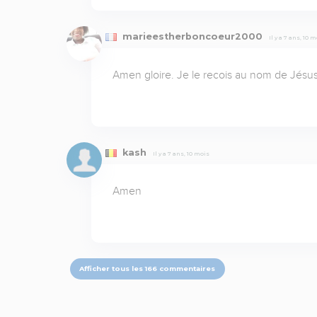
marieestherboncoeur2000
Il y a 7 ans, 10 
Amen gloire. Je le recois au nom de Jés
kash
Il y a 7 ans, 10 mois
Amen
Afficher tous les 166 commentaires