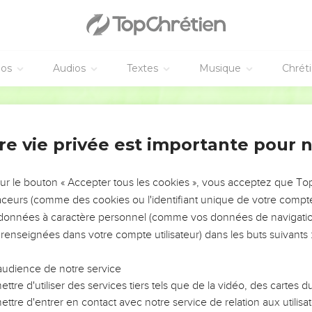
éos
Audios
Textes
Musique
Chrét
re vie privée est importante pour 
NEMENT DE L’ANNÉE !
ÉVITER LES VOTRES ?
sur le bouton « Accepter tous les cookies », vous acceptez que T
traceurs (comme des cookies ou l'identifiant unique de votre compte 
tes, leur impact, leur foi ou leur vision. Mais on voit
s données à caractère personnel (comme vos données de navigatio
fficiles qu'ils ont traversés, alors même que ce sont
 renseignées dans votre compte utilisateur) dans les buts suivants 
audience de notre service
s, et responsables reviennent sur les erreurs
 avancer avec plus de sagesse afin que leurs erreurs
ttre d'utiliser des services tiers tels que de la vidéo, des cartes
un ministère, une équipe, un groupe ou une famille,
ttre d'entrer en contact avec notre service de relation aux utilisat