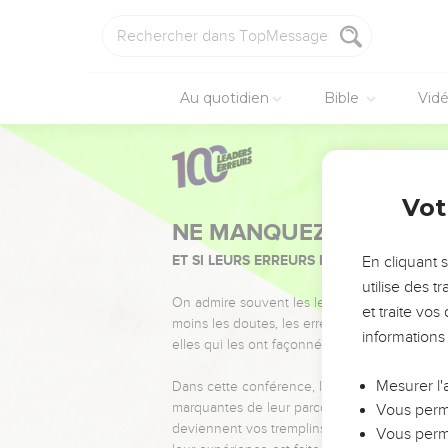
Au quotidien
Bible
Vid
Vot
NE MANQUEZ PAS L’ÉVÉ
ET SI LEURS ERREURS POUVAIENT VOUS 
En cliquant 
utilise des 
On admire souvent les leaders pour leurs réussi
et traite vo
moins les doutes, les erreurs et les saisons di
informations
elles qui les ont façonnés.
Mesurer l'
Dans cette conférence, leaders, entrepreneur
marquantes de leur parcours et les clés pour
Vous perme
deviennent vos tremplins. Que vous guidiez 
Vous perme