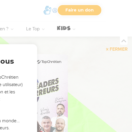
Faire un don
ien ?
Le Top
FERMER
nous
opChrétien
utilisateur)
n et les
:
 du monde…
eurs.