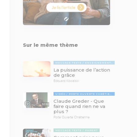
Sur le même thème
MESSAGE TEXTE
ENSEIGNEMENTS BIBLIQUES
La puissance de l’action
de grâce
Edouard Kowalski
VIDÉO
PORTE OUVERTE CHRÉTIENNE
Claude Greder - Que
50:50
faire quand rien ne va
plus ?
Porte Ouverte Chrétienne
MESSAGE TEXTE
PARENT