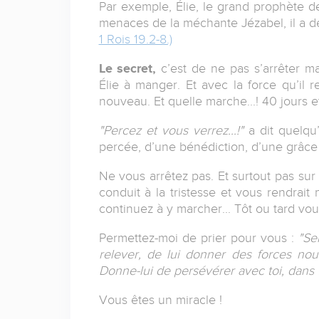
Par exemple, Élie, le grand prophète d
menaces de la méchante Jézabel, il a de
1 Rois 19.2-8.)
Le secret,
c’est de ne pas s’arrêter m
Élie à manger. Et avec la force qu’il r
nouveau. Et quelle marche...! 40 jours 
"Percez et vous verrez...!"
a dit quelqu’
percée, d’une bénédiction, d’une grâce 
Ne vous arrêtez pas. Et surtout pas sur
conduit à la tristesse et vous rendrait
continuez à y marcher... Tôt ou tard vou
Permettez-moi de prier pour vous :
"Se
relever, de lui donner des forces nou
Donne-lui de persévérer avec toi, dans 
Vous êtes un miracle !