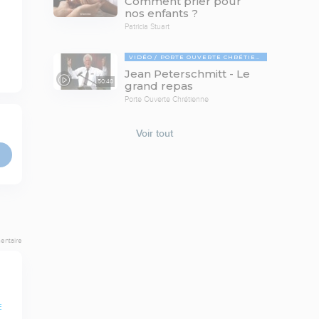
Comment prier pour
nos enfants ?
Patricia Stuart
VIDÉO
PORTE OUVERTE CHRÉTIENNE
Jean Peterschmitt - Le
50:40
grand repas
Porte Ouverte Chrétienne
Voir tout
entaire
E