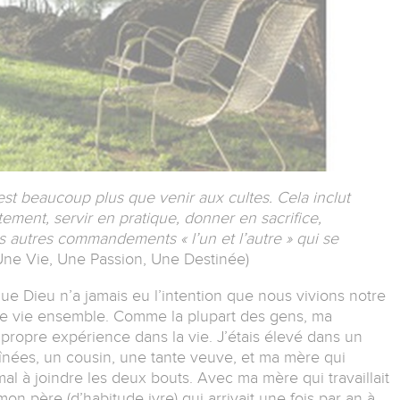
est beaucoup plus que venir aux cultes. Cela inclut
ment, servir en pratique, donner en sacrifice,
s autres commandements « l’un et l’autre » qui se
Une Vie, Une Passion, Une Destinée)
 que Dieu n’a jamais eu l’intention que nous vivions notre
tre vie ensemble. Comme la plupart des gens, ma
propre expérience dans la vie. J’étais élevé dans un
nées, un cousin, une tante veuve, et ma mère qui
mal à joindre les deux bouts. Avec ma mère qui travaillait
on père (d’habitude ivre) qui arrivait une fois par an à