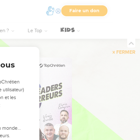
Faire un don
ien ?
Le Top
FERMER
nous
opChrétien
utilisateur)
n et les
:
 du monde…
eurs.