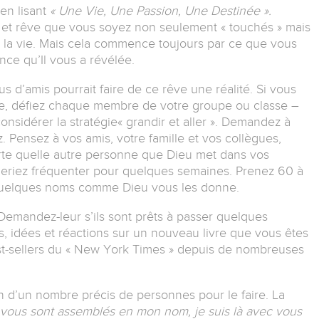
 en lisant
« Une Vie, Une Passion, Une Destinée ».
 et rêve que vous soyez non seulement « touchés » mais
r la vie. Mais cela commence toujours par ce que vous
nce qu’Il vous a révélée.
 d’amis pourrait faire de ce rêve une réalité. Si vous
upe, défiez chaque membre de votre groupe ou classe –
sidérer la stratégie« grandir et aller ». Demandez à
z. Pensez à vos amis, votre famille et vos collègues,
orte quelle autre personne que Dieu met dans vos
meriez fréquenter pour quelques semaines. Prenez 60 à
 quelques noms comme Dieu vous les donne.
. Demandez-leur s’ils sont prêts à passer quelques
, idées et réactions sur un nouveau livre que vous êtes
 best-sellers du « New York Times » depuis de nombreuses
 d’un nombre précis de personnes pour le faire. La
 vous sont assemblés en mon nom, je suis là avec vous