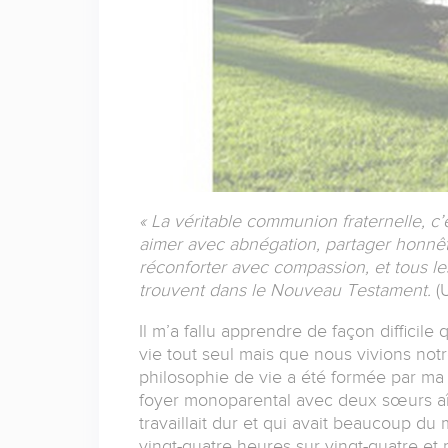
« La véritable communion fraternelle, c’
aimer avec abnégation, partager honnête
réconforter avec compassion, et tous le
trouvent dans le Nouveau Testament.
(
Il m’a fallu apprendre de façon difficile
vie tout seul mais que nous vivions no
philosophie de vie a été formée par ma 
foyer monoparental avec deux sœurs aî
travaillait dur et qui avait beaucoup du 
vingt-quatre heures sur vingt-quatre et m