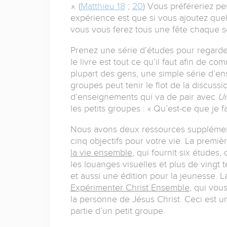
».
(
Matthieu 18
;
20
) Vous préféreriez p
expérience est que si vous ajoutez que
vous vous ferez tous une fête chaque 
Prenez une série d’études pour regard
le livre est tout ce qu’il faut afin de c
plupart des gens, une simple série d’e
groupes peut tenir le flot de la discuss
d’enseignements qui va de pair avec
Un
les petits groupes : « Qu’est-ce que je fa
Nous avons deux ressources supplément
cinq objectifs pour votre vie. La premiè
la vie ensemble
, qui fournit six étude
les louanges visuelles et plus de vingt t
et aussi une édition pour la jeunesse. 
Expérimenter Christ Ensemble
, qui vou
la personne de Jésus Christ. Ceci est un
partie d’un petit groupe.