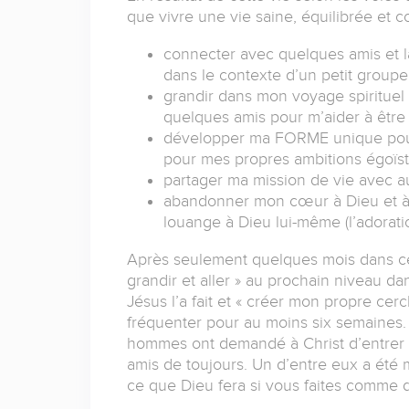
que vivre une vie saine, équilibrée et c
connecter avec quelques amis et la
dans le contexte d’un petit group
grandir dans mon voyage spirituel 
quelques amis pour m’aider à être 
développer ma FORME unique pour l
pour mes propres ambitions égoïste
partager ma mission de vie avec aut
abandonner mon cœur à Dieu et à a
louange à Dieu lui-même (l’adorati
Après seulement quelques mois dans ce 
grandir et aller » au prochain niveau d
Jésus l’a fait et « créer mon propre cer
fréquenter pour au moins six semaines. J
hommes ont demandé à Christ d’entrer d
amis de toujours. Un d’entre eux a ét
ce que Dieu fera si vous faites comme dit