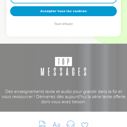
deviennent vos tremplins. Que vous guidiez un ministère, une
équipe, un groupe ou une famille, leur expérience est faite
Accepter tous les cookies
pour vous.
Tout refuser
Je découvre l’événement
Des enseignements texte et audio pour grandir dans la foi et
vous ressourcer ! Démarrez dès aujourd'hui la série texte offerte
dont vous avez besoin.