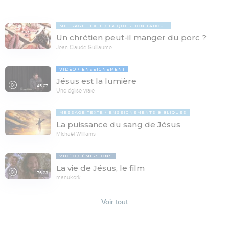
MESSAGE TEXTE
LA QUESTION TABOUE
Un chrétien peut-il manger du porc ?
Jean-Claude Guillaume
VIDÉO
ENSEIGNEMENT
Jésus est la lumière
45:07
Une église vraie
MESSAGE TEXTE
ENSEIGNEMENTS BIBLIQUES
La puissance du sang de Jésus
Michaël Williams
VIDÉO
ÉMISSIONS
La vie de Jésus, le film
176:23
manukork
Voir tout