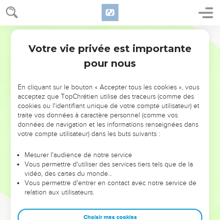
Votre vie privée est importante
pour nous
NE MANQUEZ PAS L’ÉVÉNEMENT
En cliquant sur le bouton « Accepter tous les cookies », vous
DE L’ANNÉE !
acceptez que TopChrétien utilise des traceurs (comme des
cookies ou l'identifiant unique de votre compte utilisateur) et
ET SI LEURS ERREURS POUVAIENT VOUS ÉVITER LES
traite vos données à caractère personnel (comme vos
VOTRES ?
données de navigation et les informations renseignées dans
votre compte utilisateur) dans les buts suivants :
On admire souvent les leaders pour leurs réussites, leur impact,
leur foi ou leur vision. Mais on voit moins les doutes, les erreurs
Mesurer l'audience de notre service
Vous permettre d'utiliser des services tiers tels que de la
et les saisons difficiles qu'ils ont traversés, alors même que ce
vidéo, des cartes du monde…
sont elles qui les ont façonnés.
Vous permettre d'entrer en contact avec notre service de
relation aux utilisateurs.
Dans cette conférence, leaders, entrepreneurs, et responsables
reviennent sur les erreurs marquantes de leur parcours et les
clés pour avancer avec plus de sagesse afin que leurs erreurs
Choisir mes cookies