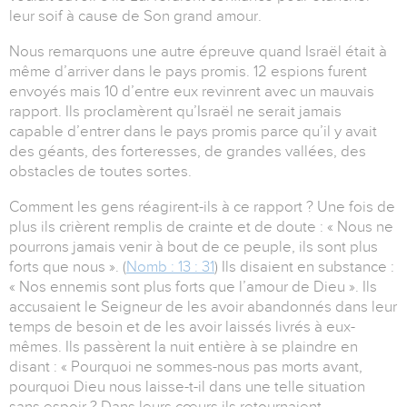
leur soif à cause de Son grand amour.
Nous remarquons une autre épreuve quand Israël était à
même d’arriver dans le pays promis. 12 espions furent
envoyés mais 10 d’entre eux revinrent avec un mauvais
rapport. Ils proclamèrent qu’Israël ne serait jamais
capable d’entrer dans le pays promis parce qu’il y avait
des géants, des forteresses, de grandes vallées, des
obstacles de toutes sortes.
Comment les gens réagirent-ils à ce rapport ? Une fois de
plus ils crièrent remplis de crainte et de doute : « Nous ne
pourrons jamais venir à bout de ce peuple, ils sont plus
forts que nous ». (
Nomb : 13 : 31
) Ils disaient en substance :
« Nos ennemis sont plus forts que l’amour de Dieu ». Ils
accusaient le Seigneur de les avoir abandonnés dans leur
temps de besoin et de les avoir laissés livrés à eux-
mêmes. Ils passèrent la nuit entière à se plaindre en
disant : « Pourquoi ne sommes-nous pas morts avant,
pourquoi Dieu nous laisse-t-il dans une telle situation
sans espoir ? Dans leurs cœurs ils retournaient