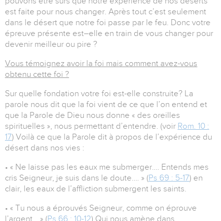
pouvons être sûrs que notre expérience de nos déserts
est faite pour nous changer. Après tout c’est seulement
dans le désert que notre foi passe par le feu. Donc votre
épreuve présente est–elle en train de vous changer pour
devenir meilleur ou pire ?
Vous témoignez avoir la foi mais comment avez-vous
obtenu cette foi ?
Sur quelle fondation votre foi est-elle construite? La
parole nous dit que la foi vient de ce que l’on entend et
que la Parole de Dieu nous donne « des oreilles
spirituelles », nous permettant d’entendre. (voir
Rom. 10 :
17
) Voilà ce que la Parole dit à propos de l’expérience du
désert dans nos vies :
• « Ne laisse pas les eaux me submerger…. Entends mes
cris Seigneur, je suis dans le doute…. » (
Ps 69 : 5-17
) en
clair, les eaux de l’affliction submergent les saints.
• « Tu nous a éprouvés Seigneur, comme on éprouve
l’argent… » (
Ps 66 : 10-12
) Qui nous amène dans