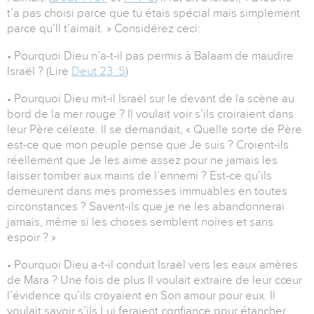
t’a pas choisi parce que tu étais spécial mais simplement
parce qu’Il t’aimait. » Considérez ceci:
• Pourquoi Dieu n’a-t-il pas permis à Balaam de maudire
Israël ? (Lire
Deut 23 :5
)
• Pourquoi Dieu mit-il Israël sur le devant de la scène au
bord de la mer rouge ? Il voulait voir s’ils croiraient dans
leur Père céleste. Il se demandait, « Quelle sorte de Père
est-ce que mon peuple pense que Je suis ? Croient-ils
réellement que Je les aime assez pour ne jamais les
laisser tomber aux mains de l’ennemi ? Est-ce qu’ils
demeurent dans mes promesses immuables en toutes
circonstances ? Savent-ils que je ne les abandonnerai
jamais, même si les choses semblent noires et sans
espoir ? »
• Pourquoi Dieu a-t-il conduit Israël vers les eaux amères
de Mara ? Une fois de plus Il voulait extraire de leur cœur
l’évidence qu’ils croyaient en Son amour pour eux. Il
voulait savoir s’ils Lui feraient confiance pour étancher