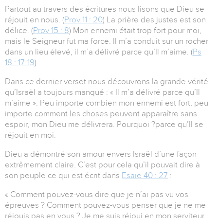
Partout au travers des écritures nous lisons que Dieu se
réjouit en nous. (
Prov 11 : 20
) La prière des justes est son
délice. (
Prov 15 : 8
) Mon ennemi était trop fort pour moi,
mais le Seigneur fut ma force. Il m’a conduit sur un rocher
dans un lieu élevé, il m’a délivré parce qu’Il m’aime. (
Ps
18 : 17-19
)
Dans ce dernier verset nous découvrons la grande vérité
qu’Israël a toujours manqué : « Il m’a délivré parce qu’Il
m’aime ». Peu importe combien mon ennemi est fort, peu
importe comment les choses peuvent apparaître sans
espoir, mon Dieu me délivrera. Pourquoi ?parce qu’Il se
réjouit en moi.
Dieu a démontré son amour envers Israël d’une façon
extrêmement claire. C’est pour cela qu’il pouvait dire à
son peuple ce qui est écrit dans
Esaïe 40 : 27
:
« Comment pouvez-vous dire que je n’ai pas vu vos
épreuves ? Comment pouvez-vous penser que je ne me
réjouis pas en vous ? Je me suis réjoui en mon serviteur