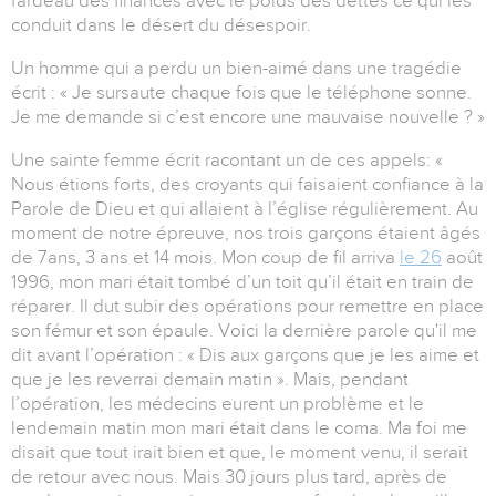
fardeau des finances avec le poids des dettes ce qui les
conduit dans le désert du désespoir.
Un homme qui a perdu un bien-aimé dans une tragédie
écrit : « Je sursaute chaque fois que le téléphone sonne.
Je me demande si c’est encore une mauvaise nouvelle ? »
Une sainte femme écrit racontant un de ces appels: «
Nous étions forts, des croyants qui faisaient confiance à la
Parole de Dieu et qui allaient à l’église régulièrement. Au
moment de notre épreuve, nos trois garçons étaient âgés
de 7ans, 3 ans et 14 mois. Mon coup de fil arriva
le 26
août
1996, mon mari était tombé d’un toit qu’il était en train de
réparer. Il dut subir des opérations pour remettre en place
son fémur et son épaule. Voici la dernière parole qu'il me
dit avant l’opération : « Dis aux garçons que je les aime et
que je les reverrai demain matin ». Mais, pendant
l’opération, les médecins eurent un problème et le
lendemain matin mon mari était dans le coma. Ma foi me
disait que tout irait bien et que, le moment venu, il serait
de retour avec nous. Mais 30 jours plus tard, après de