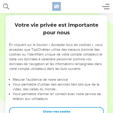
Votre vie privée est importante
pour nous
NE MANQUEZ PAS L’ÉVÉNEMENT
En cliquant sur le bouton « Accepter tous les cookies », vous
DE L’ANNÉE !
acceptez que TopChrétien utilise des traceurs (comme des
cookies ou l'identifiant unique de votre compte utilisateur) et
ET SI LEURS ERREURS POUVAIENT VOUS ÉVITER LES
traite vos données à caractère personnel (comme vos
VOTRES ?
données de navigation et les informations renseignées dans
votre compte utilisateur) dans les buts suivants :
On admire souvent les leaders pour leurs réussites, leur impact,
leur foi ou leur vision. Mais on voit moins les doutes, les erreurs
Mesurer l'audience de notre service
Vous permettre d'utiliser des services tiers tels que de la
et les saisons difficiles qu'ils ont traversés, alors même que ce
vidéo, des cartes du monde…
sont elles qui les ont façonnés.
Vous permettre d'entrer en contact avec notre service de
relation aux utilisateurs.
Dans cette conférence, leaders, entrepreneurs, et responsables
reviennent sur les erreurs marquantes de leur parcours et les
clés pour avancer avec plus de sagesse afin que leurs erreurs
Choisir mes cookies