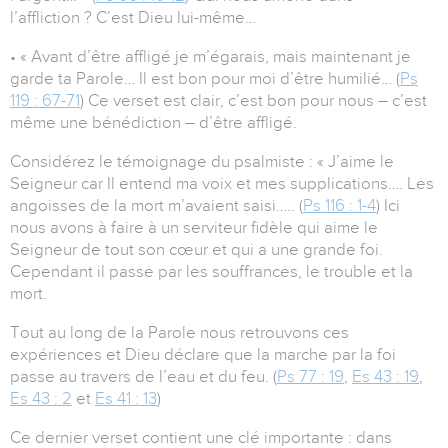
l’affliction ? C’est Dieu lui-même…
• « Avant d’être affligé je m’égarais, mais maintenant je
garde ta Parole… Il est bon pour moi d’être humilié… (
Ps
119 : 67-71
) Ce verset est clair, c’est bon pour nous – c’est
même une bénédiction – d’être affligé.
Considérez le témoignage du psalmiste : « J’aime le
Seigneur car Il entend ma voix et mes supplications…. Les
angoisses de la mort m’avaient saisi….. (
Ps 116 : 1-4
) Ici
nous avons à faire à un serviteur fidèle qui aime le
Seigneur de tout son cœur et qui a une grande foi.
Cependant il passe par les souffrances, le trouble et la
mort.
Tout au long de la Parole nous retrouvons ces
expériences et Dieu déclare que la marche par la foi
passe au travers de l’eau et du feu. (
Ps 77 : 19
,
Es 43 : 19
,
Es 43 : 2
et
Es 41 : 13
)
Ce dernier verset contient une clé importante : dans