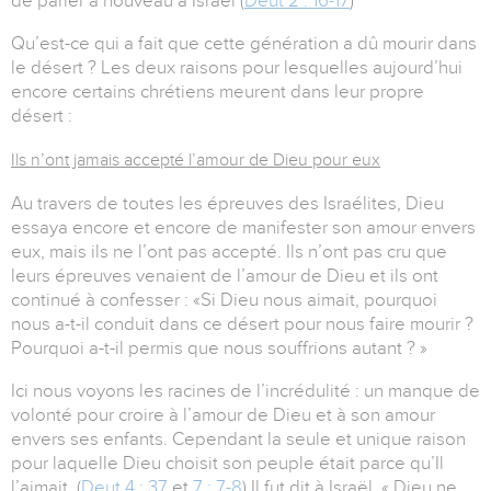
de parler à nouveau à Israël (
Deut 2 : 16-17
)
Qu’est-ce qui a fait que cette génération a dû mourir dans
le désert ? Les deux raisons pour lesquelles aujourd’hui
encore certains chrétiens meurent dans leur propre
désert :
Ils n’ont jamais accepté l’amour de Dieu pour eux
Au travers de toutes les épreuves des Israélites, Dieu
essaya encore et encore de manifester son amour envers
eux, mais ils ne l’ont pas accepté. Ils n’ont pas cru que
leurs épreuves venaient de l’amour de Dieu et ils ont
continué à confesser : «Si Dieu nous aimait, pourquoi
nous a-t-il conduit dans ce désert pour nous faire mourir ?
Pourquoi a-t-il permis que nous souffrions autant ? »
Ici nous voyons les racines de l’incrédulité : un manque de
volonté pour croire à l’amour de Dieu et à son amour
envers ses enfants. Cependant la seule et unique raison
pour laquelle Dieu choisit son peuple était parce qu’Il
l’aimait. (
Deut 4 : 37
et
7 : 7-8
) Il fut dit à Israël, « Dieu ne