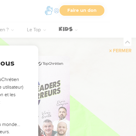
Faire un don
ien ?
Le Top
FERMER
nous
opChrétien
utilisateur)
n et les
:
 du monde…
eurs.