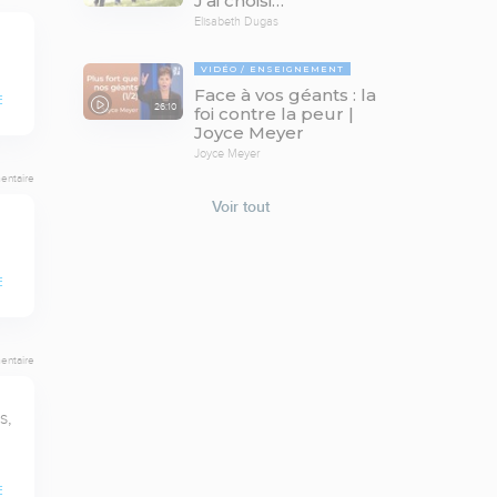
J’ai choisi…
Elisabeth Dugas
VIDÉO
ENSEIGNEMENT
Face à vos géants : la
E
26:10
foi contre la peur |
Joyce Meyer
Joyce Meyer
entaire
Voir tout
E
entaire
, 
E