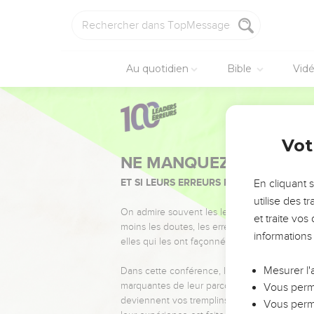
Au quotidien
Bible
Vid
Vot
NE MANQUEZ PAS L’ÉVÉ
ET SI LEURS ERREURS POUVAIENT VOUS 
En cliquant 
utilise des 
On admire souvent les leaders pour leurs réussi
et traite vo
moins les doutes, les erreurs et les saisons di
informations
elles qui les ont façonnés.
Mesurer l'
Dans cette conférence, leaders, entrepreneur
marquantes de leur parcours et les clés pour
Vous perme
deviennent vos tremplins. Que vous guidiez 
Vous perme