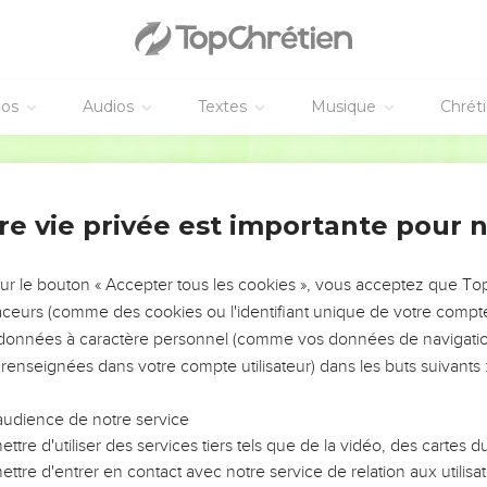
éos
Audios
Textes
Musique
Chrét
re vie privée est importante pour 
NEMENT DE L’ANNÉE !
ÉVITER LES VOTRES ?
sur le bouton « Accepter tous les cookies », vous acceptez que T
traceurs (comme des cookies ou l'identifiant unique de votre compte 
tes, leur impact, leur foi ou leur vision. Mais on voit
s données à caractère personnel (comme vos données de navigatio
fficiles qu'ils ont traversés, alors même que ce sont
 renseignées dans votre compte utilisateur) dans les buts suivants 
audience de notre service
s, et responsables reviennent sur les erreurs
 avancer avec plus de sagesse afin que leurs erreurs
ttre d'utiliser des services tiers tels que de la vidéo, des cartes
un ministère, une équipe, un groupe ou une famille,
ttre d'entrer en contact avec notre service de relation aux utilisat