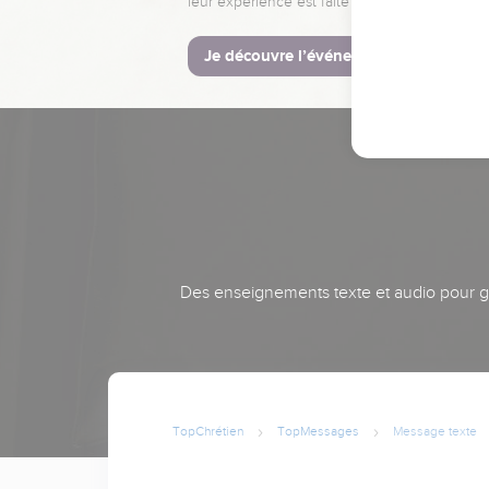
leur expérience est faite pour vous.
Je découvre l’événement
Des enseignements texte et audio pour gra
TopChrétien
TopMessages
Message texte