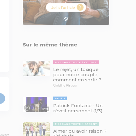
Sur le même thème
MESSAGE TEXTE
COUPLE
Le rejet, un toxique
pour notre couple,
comment en sortir ?
Christine Piauger
VIDÉO
Patrick Fontaine - Un
19:03
réveil personnel (1/3)
MESSAGE TEXTE
PARENT
Aimer ou avoir raison ?
entaire