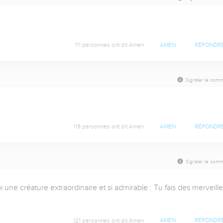
111 personnes ont dit Amen
AMEN
RÉPONDR
Signaler le comm
119 personnes ont dit Amen
AMEN
RÉPONDR
Signaler le comm
i une créature extraordinaire et si admirable : Tu fais des merveilles
121 personnes ont dit Amen
AMEN
RÉPONDR