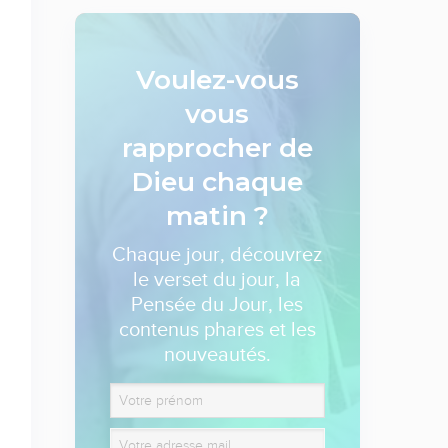
Voulez-vous
vous
rapprocher de
Dieu
chaque
matin ?
Chaque jour, découvrez
le verset du jour, la
Pensée du Jour, les
contenus phares et les
nouveautés.