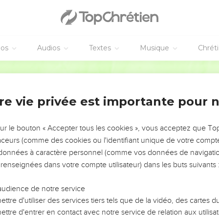
éos
Audios
Textes
Musique
Chrét
re vie privée est importante pour 
NEMENT DE L’ANNÉE !
ÉVITER LES VOTRES ?
sur le bouton « Accepter tous les cookies », vous acceptez que T
traceurs (comme des cookies ou l'identifiant unique de votre compte 
tes, leur impact, leur foi ou leur vision. Mais on voit
s données à caractère personnel (comme vos données de navigatio
fficiles qu'ils ont traversés, alors même que ce sont
 renseignées dans votre compte utilisateur) dans les buts suivants 
audience de notre service
s, et responsables reviennent sur les erreurs
 avancer avec plus de sagesse afin que leurs erreurs
ttre d'utiliser des services tiers tels que de la vidéo, des cartes
un ministère, une équipe, un groupe ou une famille,
ttre d'entrer en contact avec notre service de relation aux utilisat