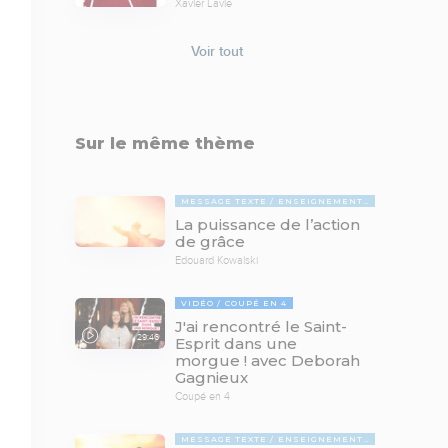
Xavier Lavie
Voir tout
Sur le même thème
MESSAGE TEXTE
ENSEIGNEMENTS BIBLIQUES
La puissance de l’action
de grâce
Edouard Kowalski
VIDÉO
COUPÉ EN 4
J'ai rencontré le Saint-
29:46
Esprit dans une
morgue ! avec Deborah
Gagnieux
Coupé en 4
MESSAGE TEXTE
ENSEIGNEMENTS BIBLIQUES