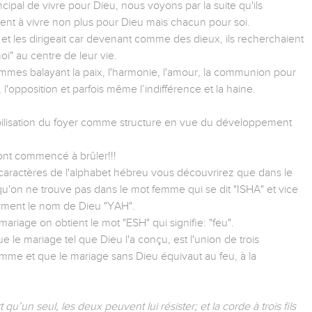
ncipal de vivre pour Dieu, nous voyons par la suite qu'ils
rent à vivre non plus pour Dieu mais chacun pour soi.
 et les dirigeait car devenant comme des dieux, ils recherchaient
oi" au centre de leur vie.
ommes balayant la paix, l'harmonie, l'amour, la communion pour
 l'opposition et parfois même l’indifférence et la haine.
tabilisation du foyer comme structure en vue du développement
ont commencé à brûler!!!
es caractères de l'alphabet hébreu vous découvrirez que dans le
 qu'on ne trouve pas dans le mot femme qui se dit "ISHA" et vice
orment le nom de Dieu "YAH".
ariage on obtient le mot "ESH" qui signifie: "feu".
 le mariage tel que Dieu l'a conçu, est l'union de trois
me et que le mariage sans Dieu équivaut au feu, à la
t qu’un seul, les deux peuvent lui résister; et la corde à trois fils