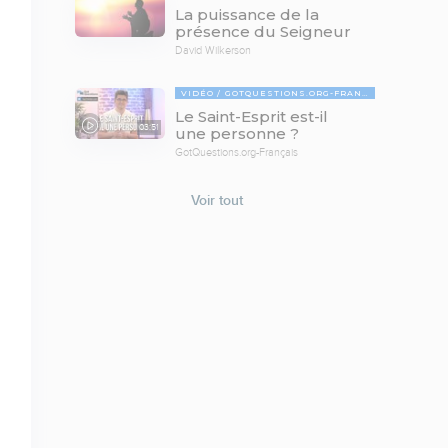
La puissance de la
présence du Seigneur
David Wilkerson
VIDÉO
GOTQUESTIONS.ORG-FRANÇAIS
Le Saint-Esprit est-il
03:51
une personne ?
GotQuestions.org-Français
Voir tout