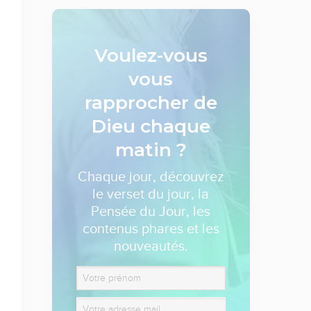
Voulez-vous
vous
rapprocher de
Dieu
chaque
matin ?
Chaque jour, découvrez
le verset du jour, la
Pensée du Jour, les
contenus phares et les
nouveautés.