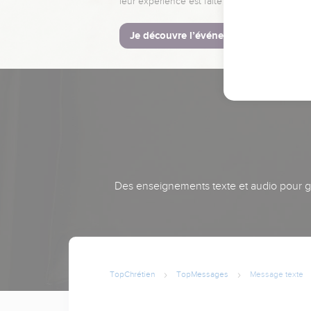
leur expérience est faite pour vous.
Je découvre l’événement
Des enseignements texte et audio pour gra
TopChrétien
TopMessages
Message texte