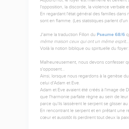
Aujourd'hui, le foyer est malmené et devient 
l'opposition, la discorde, la violence verbale e
En regardant l'état général des familles dan
sont en flamme. (Les statistiques parlent d'un
J'aime la traduction Fillon du
Psaume 68/6
qu
même maison ceux qui ont un même esprit…
Voilà la notion biblique ou spirituelle du foye
Malheureusement, nous devons confesser que
s'opposent…
Ainsi, lorsque nous regardons à la genèse du 
celui d'Adam et Eve.
Adam et Eve avaient été créés à l'image de Di
que l'harmonie parfaite règne au sein de leur u
parce qu'ils laissèrent le serpent se glisser au
En rencontrant le serpent et en prêtant une ré
cœur et aussitôt ils perdirent tout deux la pa