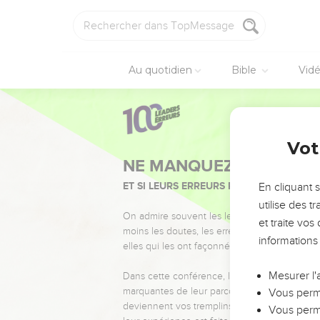
Au quotidien
Bible
Vid
Vot
NE MANQUEZ PAS L’ÉVÉ
ET SI LEURS ERREURS POUVAIENT VOUS 
En cliquant 
utilise des 
On admire souvent les leaders pour leurs réussi
et traite vo
moins les doutes, les erreurs et les saisons di
informations
elles qui les ont façonnés.
Mesurer l'
Dans cette conférence, leaders, entrepreneur
marquantes de leur parcours et les clés pour
Vous perme
deviennent vos tremplins. Que vous guidiez 
Vous perme