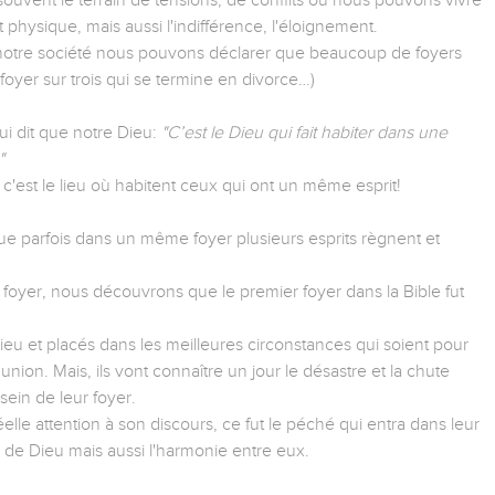
souvent le terrain de tensions, de conflits où nous pouvons vivre
t physique, mais aussi l'indifférence, l'éloignement.
s notre société nous pouvons déclarer que beaucoup de foyers
 foyer sur trois qui se termine en divorce…)
i dit que notre Dieu:
"C’est le Dieu qui fait habiter dans une
"
r: c'est le lieu où habitent ceux qui ont un même esprit!
 parfois dans un même foyer plusieurs esprits règnent et
foyer, nous découvrons que le premier foyer dans la Bible fut
eu et placés dans les meilleures circonstances qui soient pour
nion. Mais, ils vont connaître un jour le désastre et la chute
 sein de leur foyer.
elle attention à son discours, ce fut le péché qui entra dans leur
ix de Dieu mais aussi l'harmonie entre eux.