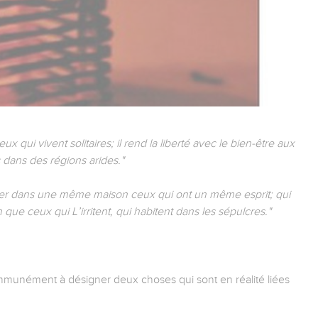
x qui vivent solitaires; il rend la liberté avec le bien-être aux
s dans des régions arides."
biter dans une même maison ceux qui ont un même esprit; qui
n que ceux qui L’irritent, qui habitent dans les sépulcres."
ommunément à désigner deux choses qui sont en réalité liées