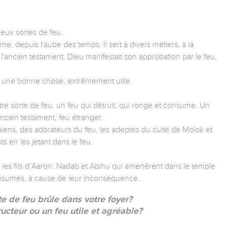
eux sortes de feu.
, depuis l'aube des temps. Il sert à divers métiers, à la
l'ancien testament, Dieu manifestait son approbation par le feu,
est une bonne chose, extrêmement utile.
re sorte de feu, un feu qui détruit, qui ronge et consume. Un
ncien testament, feu étranger.
 païens, des adorateurs du feu, les adeptes du culte de Molok et
ts en les jetant dans le feu.
l, les fils d’Aaron: Nadab et Abihu qui amenèrent dans le temple
onsumés, à cause de leur inconséquence.
te de feu brûle dans votre foyer?
ructeur ou un feu utile et agréable?