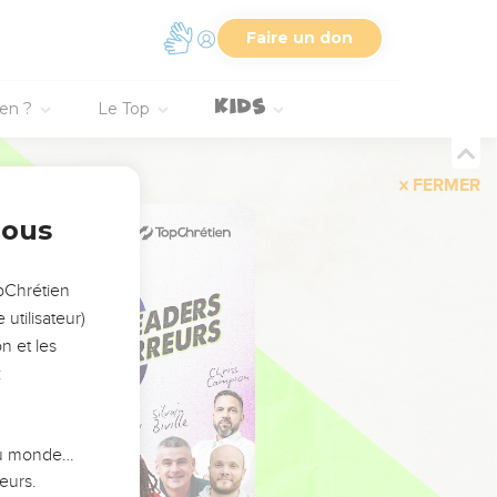
Faire un don
ien ?
Le Top
FERMER
nous
opChrétien
utilisateur)
n et les
:
 du monde…
eurs.