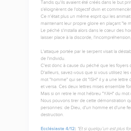
Tandis qu'ils avaient été créés dans le but pri
s'éloignèrent de l'objectif divin et commencè
Ce n'était plus un même esprit qui les animait
maintenant leur propre gloire en plaçant "le m
Le péché s'installa alors dans le cœur des h
laisser place à la discorde, l'incompréhension,
L'attaque portée par le serpent visait la dés
de l'individu.
C'est donc à cause du péché que les foyers 
D'ailleurs, savez-vous que si vous utilisez l
mot "homme" qui se dit "ISH" il y a une lettre
et versa. Ces deux lettres mises ensemble f
Mais si on retire le mot hébreu "YAH" du mot m
Nous pouvons tirer de cette démonstration que
personnes: de Dieu, d'un homme et d'une fem
destruction.
Ecclésiaste 4/12
:
"Et si quelqu’un est plus for