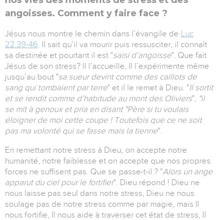
nos vies des moments de stress et des
angoisses. Comment y faire face ?
Jésus nous montre le chemin dans l’évangile de
Luc
22.39-46
. Il sait qu’il va mourir puis ressusciter, il connaît
sa destinée et pourtant il est "
saisi d’angoisse
". Que fait
Jésus de son stress? Il l’accueille, Il l’expérimente même
jusqu’au bout "
sa sueur devint comme des caillots de
sang qui tombaient par terre
" et il le remet à Dieu. "
Il sortit
et se rendit comme d’habitude au mont des Oliviers
",
"il
se mit à genoux et pria en disant "Père si tu voulais
éloigner de moi cette coupe ! Toutefois que ce ne soit
pas ma volonté qui se fasse mais la tienne
".
En remettant notre stress à Dieu, on accepte notre
humanité, notre faiblesse et on accepte que nos propres
forces ne suffisent pas. Que se passe-t-il ? "
Alors un ange
apparut du ciel pour le fortifier
". Dieu répond ! Dieu ne
nous laisse pas seul dans notre stress, Dieu ne nous
soulage pas de notre stress comme par magie, mais Il
nous fortifie, Il nous aide à traverser cet état de stress, Il