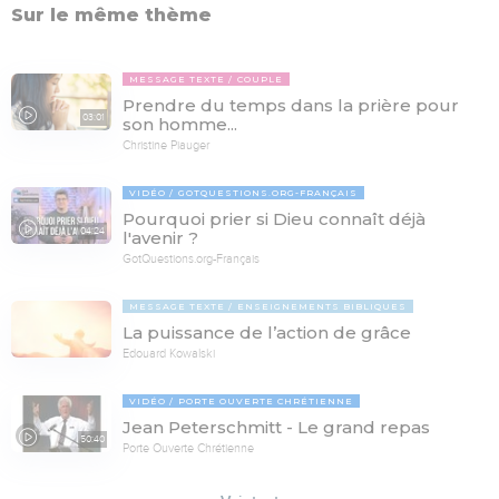
Sur le même thème
MESSAGE TEXTE
COUPLE
Prendre du temps dans la prière pour
03:01
son homme...
Christine Piauger
VIDÉO
GOTQUESTIONS.ORG-FRANÇAIS
Pourquoi prier si Dieu connaît déjà
04:24
l'avenir ?
GotQuestions.org-Français
MESSAGE TEXTE
ENSEIGNEMENTS BIBLIQUES
La puissance de l’action de grâce
Edouard Kowalski
VIDÉO
PORTE OUVERTE CHRÉTIENNE
Jean Peterschmitt - Le grand repas
50:40
Porte Ouverte Chrétienne