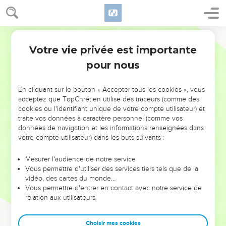
Votre vie privée est importante
pour nous
NE MANQUEZ PAS L’ÉVÉNEMENT
En cliquant sur le bouton « Accepter tous les cookies », vous
DE L’ANNÉE !
acceptez que TopChrétien utilise des traceurs (comme des
cookies ou l'identifiant unique de votre compte utilisateur) et
ET SI LEURS ERREURS POUVAIENT VOUS ÉVITER LES
traite vos données à caractère personnel (comme vos
VOTRES ?
données de navigation et les informations renseignées dans
votre compte utilisateur) dans les buts suivants :
On admire souvent les leaders pour leurs réussites, leur impact,
leur foi ou leur vision. Mais on voit moins les doutes, les erreurs
Mesurer l'audience de notre service
Vous permettre d'utiliser des services tiers tels que de la
et les saisons difficiles qu'ils ont traversés, alors même que ce
vidéo, des cartes du monde…
sont elles qui les ont façonnés.
Vous permettre d'entrer en contact avec notre service de
relation aux utilisateurs.
Dans cette conférence, leaders, entrepreneurs, et responsables
reviennent sur les erreurs marquantes de leur parcours et les
clés pour avancer avec plus de sagesse afin que leurs erreurs
Choisir mes cookies